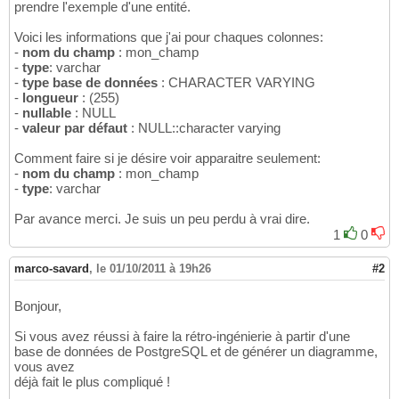
prendre l'exemple d'une entité.
Voici les informations que j'ai pour chaques colonnes:
-
nom du champ
: mon_champ
-
type
: varchar
-
type base de données
: CHARACTER VARYING
-
longueur
: (255)
-
nullable
: NULL
-
valeur par défaut
: NULL::character varying
Comment faire si je désire voir apparaitre seulement:
-
nom du champ
: mon_champ
-
type
: varchar
Par avance merci. Je suis un peu perdu à vrai dire.
1
0
marco-savard
,
le 01/10/2011 à 19h26
#2
Bonjour,
Si vous avez réussi à faire la rétro-ingénierie à partir d'une
base de données de PostgreSQL et de générer un diagramme,
vous avez
déjà fait le plus compliqué !