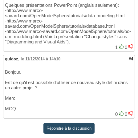
Quelques présentations PowerPoint (anglais seulement):
-http://www.marco-
savard.com/OpenModelSphere/tutorials/data-modeling.html
-http://www.marco-
savard.com/OpenModelSphere/tutorials/database.html
-http://www.marco-savard.com/OpenModelSphere/tutorials/oo-
uml-modeling.html (Voir la présentation "Change styles" sous
"Diagramming and Visual Aids").
1
0
quidoz
,
le 11/12/2014 à 14h10
#4
Bonjour,
Est ce qu'il est possible d'utiliser ce nouveau style défini dans
un autre projet ?
Merci
MCQ
0
0
Répondre à la discussion