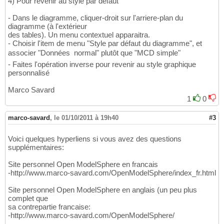
4) Pour revenir au style par défaut
- Dans le diagramme, cliquer-droit sur l'arriere-plan du
diagramme (à l'extérieur
des tables). Un menu contextuel apparaitra.
- Choisir l'item de menu "Style par défaut du diagramme", et
associer "Données  normal" plutôt que "MCD simple"
- Faites l'opération inverse pour revenir au style graphique
personnalisé
Marco Savard
1
0
marco-savard
,
le 01/10/2011 à 19h40
#3
Voici quelques hyperliens si vous avez des questions
supplémentaires:
Site personnel Open ModelSphere en francais
-http://www.marco-savard.com/OpenModelSphere/index_fr.html
Site personnel Open ModelSphere en anglais (un peu plus
complet que
sa contrepartie francaise:
-http://www.marco-savard.com/OpenModelSphere/