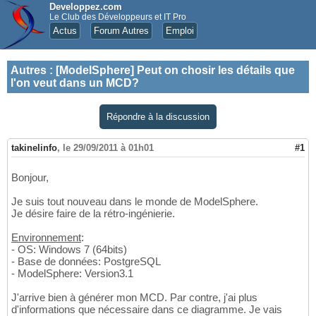
Developpez.com
Le Club des Développeurs et IT Pro
Actus
Forum Autres
Emploi
Autres
:
[ModelSphere] Peut on chosir les détails que
l'on veut dans un MCD?
Répondre à la discussion
takinelinfo
,
le 29/09/2011 à 01h01
#1
Bonjour,
Je suis tout nouveau dans le monde de ModelSphere.
Je désire faire de la rétro-ingénierie.
Environnement
:
- OS: Windows 7 (64bits)
- Base de données: PostgreSQL
- ModelSphere: Version3.1
J'arrive bien à générer mon MCD. Par contre, j'ai plus
d'informations que nécessaire dans ce diagramme. Je vais