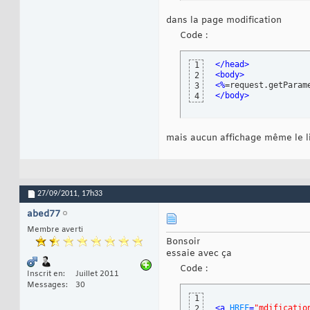
<!-- <td><
15
dans la page modification
<td>
<a 
HR
16
</tr>
17
Code :
</head>
1
<body>
2
<%
=request.getParam
3
</body>
4
mais aucun affichage même le li
27/09/2011,
17h33
abed77
Membre averti
Bonsoir
essaie avec ça
Code :
Inscrit en
Juillet 2011
Messages
30
1
<a 
HREF
=
"mdificatio
2