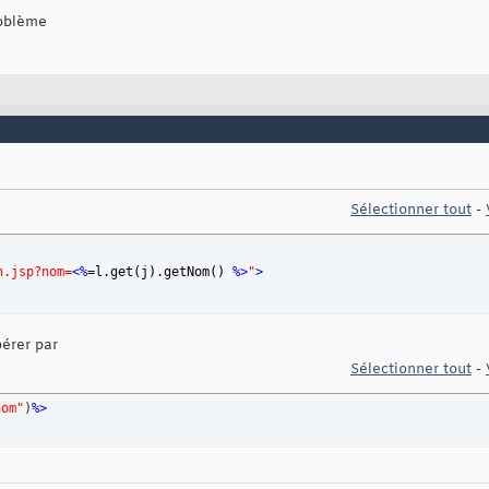
roblème
%> >
</td>
 
%>
</td>
nom 
%>
</td>
et
(
j
)
.getId
(
)
 %> >
</td>
et
(
j
)
.getNom
(
)
%>
</td>
et
(
j
)
.getPrenom
(
)
%>
</td>
F
=
"mdification.jsp"
>
Supprimer/Modifier 
</a>
</td>
Sélectionner tout
-
n.jsp?nom=
<%
=l.get
(
j
)
.getNom
(
)
%>
"
>
pérer par
Sélectionner tout
-
nom"
)
%>