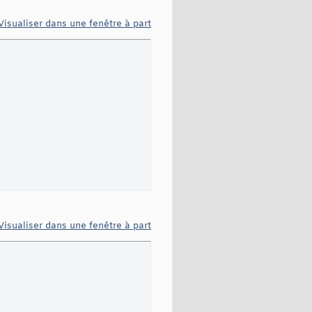
Visualiser dans une fenêtre à part
Visualiser dans une fenêtre à part
Nom
(
)
%>
&prenom=
<%
= l.get
(
j
)
.getPrenom
(
)
%>
"
 >
Modifier
</a>
</td>