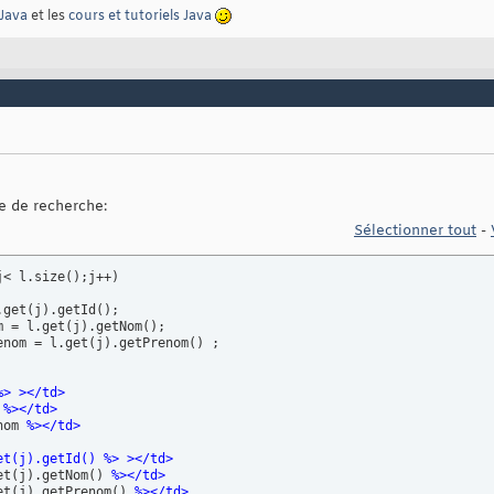
Java
et les
cours et tutoriels Java
ge de recherche:
Sélectionner tout
-
j< l.size
(
)
;j++
)
.get
(
j
)
.getId
(
)
;

m = l.get
(
j
)
.getNom
(
)
;

enom = l.get
(
j
)
.getPrenom
(
)
 ;

%> >
</td>
 
%>
</td>
nom 
%>
</td>
et
(
j
)
.getId
(
)
 %> >
</td>
et
(
j
)
.getNom
(
)
%>
</td>
et
(
j
)
.getPrenom
(
)
%>
</td>