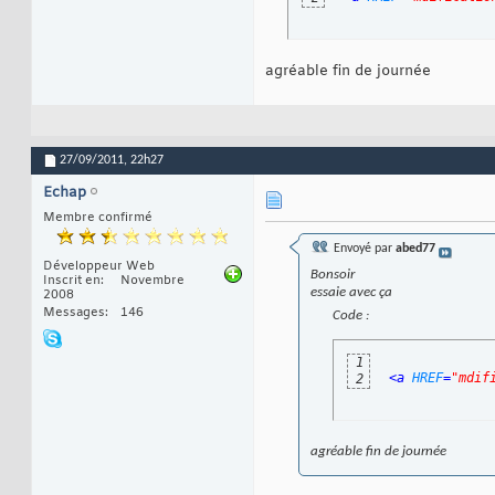
agréable fin de journée
27/09/2011,
22h27
Echap
Membre confirmé
Envoyé par
abed77
Développeur Web
Bonsoir
Inscrit en
Novembre
essaie avec ça
2008
Messages
146
Code :
1
<a 
HREF
=
"mdif
2
agréable fin de journée