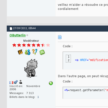
<tr>
15
veillez m'aider a résoudre ce p
<td <%=id 
16
<td>
<%
=nom
17
cordialement
<td>
<%
=pre
18
19
<td <%=l.g
20
<td>
<%
=l.g
21
<td>
<%
=l.g
22
27/09/2011,
08h44
<td>
<a 
HRE
23
</tr>
24
OButterlin
25
<%
Modérateur
26
}
27
Code :
%>
28
</table>
29
1
<a 
HREF
=
"mdificatio
2
Dans l'autre page, on peut récu
Code :
Inscrit en
Novembre
2006
<%
=request.getParameter
(
"
Messages
7 313
Billets dans le blog
1