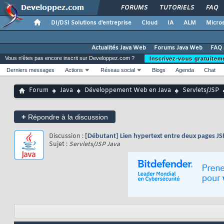
FORUMS
TUTORIELS
FAQ
DI/DSI Solutions d'entreprise
Cloud
IA
ALM
Micros
Actualités Java Web
Forums Java Web
FAQ 
Vous n'êtes pas encore inscrit sur Developpez.com ?
Inscrivez-vous gratuitem
Derniers messages
Actions
Réseau social
Blogs
Agenda
Chat
Forum
Java
Développement Web en Java
Servlets/JSP
+
Répondre à la discussion
Discussion :
[Débutant] Lien hypertext entre deux pages JS
Sujet :
Servlets/JSP Java