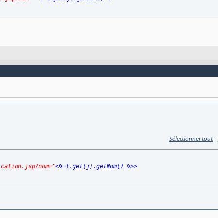
Sélectionner tout
-
ication.jsp?nom="
<%=l.get
(
j
)
.getNom
(
)
 %>>