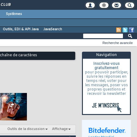
CLUB
Systèmes
Outils, EDI & API Java
JavaSearch
Recherche avancée
Navigation
chaîne de caractères
Inscrivez-vous
gratuitement
pour pouvoir participer,
suivre les réponses en
temps réel, voter pour
les messages, poser vos
propres questions et
recevoir la newsletter
Outils de la discussion
Affichage