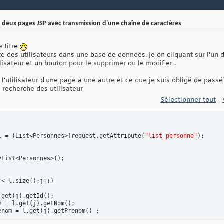
 deux pages JSP avec transmission d'une chaîne de caractères
e titre
ste des utilisateurs dans une base de données. je on cliquant sur l'un 
ilisateur et un bouton pour le supprimer ou le modifier .
utilisateur d'une page a une autre et ce que je suis obligé de passé 
e recherche des utilisateur
Sélectionner tout
-
l = 
(
List<Personnes>
)
request.getAttribute
(
"list_personne"
)
;

yList<Personnes>
(
)
;

j< l.size
(
)
;j++
)
.get
(
j
)
.getId
(
)
;

m = l.get
(
j
)
.getNom
(
)
;

enom = l.get
(
j
)
.getPrenom
(
)
 ;
