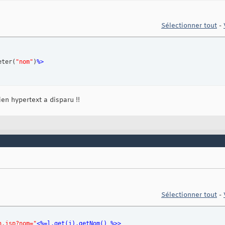
a HREF="mdification.jsp">Supprimer/Modifier </a></td> -->
EF
=
"mdification.jsp?nom=
<%
=l.get
(
j
)
.getNom
(
)
%>
"
 >
</td>
Sélectionner tout
-
eter
(
"nom"
)
%>
en hypertext a disparu !!
Sélectionner tout
-
n.jsp?nom="
<%=l.get
(
j
)
.getNom
(
)
 %>>