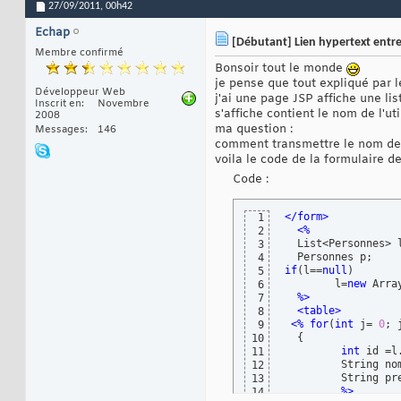
27/09/2011,
00h42
Echap
[Débutant] Lien hypertext entre
Membre confirmé
Bonsoir tout le monde
je pense que tout expliqué par l
Développeur Web
j'ai une page JSP affiche une li
Inscrit en
Novembre
s'affiche contient le nom de l'ut
2008
ma question :
Messages
146
comment transmettre le nom de l'
voila le code de la formulaire d
Code :
</form>
1
<%
2
  List<Personnes> 
3
4
if
(
l==
null
)
5
        l=
new
 Arra
6
%>
7
<table>
8
<%
for
(
int
 j= 
0
; 
9
{
10
int
 id =l
11
         String no
12
         String pr
13
%>
14