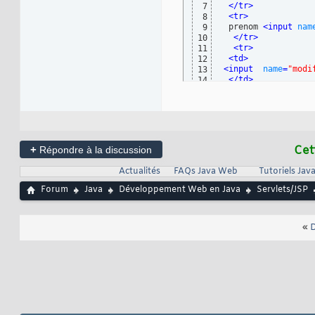
}
26
</tr>
7
%>
27
<tr>
8
 prenom 
<input 
nam
9
</tr>
10
<tr>
11
<td>
12
<input  
name
=
"modi
13
</td>
14
</tr>
15
</table>
16
</form>
17
+
Cet
Répondre à la discussion
Actualités
FAQs Java Web
Tutoriels Ja
Forum
Java
Développement Web en Java
Servlets/JSP
«
D