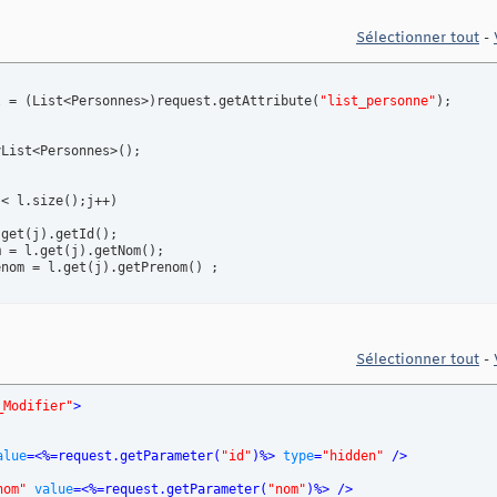
Sélectionner tout
-
l = 
(
List<Personnes>
)
request.getAttribute
(
"list_personne"
)
;

yList<Personnes>
(
)
;

j< l.size
(
)
;j++
)
.get
(
j
)
.getId
(
)
;

m = l.get
(
j
)
.getNom
(
)
;

enom = l.get
(
j
)
.getPrenom
(
)
 ;

%> >
</td>
 
%>
</td>
nom 
%>
</td>
Sélectionner tout
-
et
(
j
)
.getId
(
)
 %> >
</td>
et
(
j
)
.getNom
(
)
%>
</td>
_Modifier"
>
et
(
j
)
.getPrenom
(
)
%>
</td>
EF
=
"mdification.jsp?id=
<%
=l.get
(
j
)
.getId
(
)
%>
&nom=
<%
=l.get
(
j
)
.get
alue
=<%=request.getParameter
(
"id"
)
%> 
type
=
"hidden"
 />
nom"
value
=<%=request.getParameter
(
"nom"
)
%> />