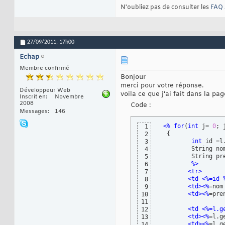
N'oubliez pas de consulter les
FAQ 
27/09/2011,
17h00
Echap
Membre confirmé
Bonjour
merci pour votre réponse.
Développeur Web
voila ce que j'ai fait dans la pa
Inscrit en
Novembre
2008
Code :
Messages
146
<%
for
(
int
 j= 
0
; 
1
{
2
int
 id =l
3
         String no
4
         String pr
5
%>
6
<tr>
7
<td <%=id 
8
<td>
<%
=nom
9
<td>
<%
=pre
10
11
<td <%=l.g
12
<td>
<%
=l.g
13
<td>
<%
=l.g
14