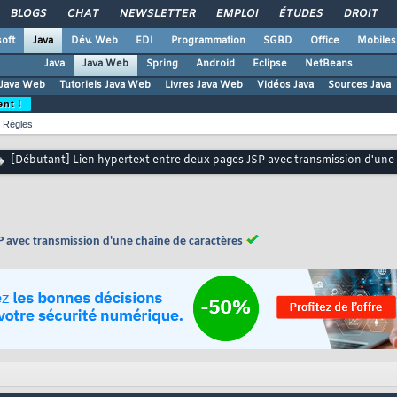
BLOGS
CHAT
NEWSLETTER
EMPLOI
ÉTUDES
DROIT
oft
Java
Dév. Web
EDI
Programmation
SGBD
Office
Mobiles
Java
Java Web
Spring
Android
Eclipse
NetBeans
Java Web
Tutoriels Java Web
Livres Java Web
Vidéos Java
Sources Java
ent !
Règles
[Débutant] Lien hypertext entre deux pages JSP avec transmission d'une 
P avec transmission d'une chaîne de caractères