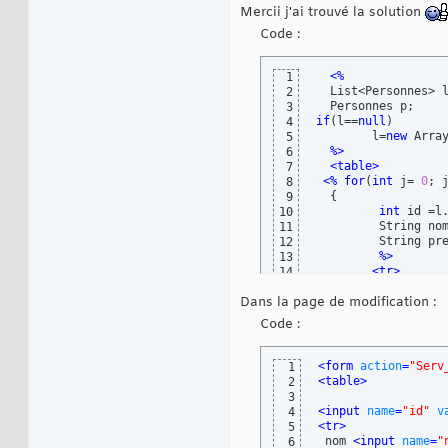
Mercii j'ai trouvé la solution
Code :
<%
1
  List<Personnes> 
2
3
if
(
l==
null
)
4
        l=
new
 Arra
5
%>
6
<table>
7
<%
for
(
int
 j= 
0
; 
8
{
9
int
 id =l
10
         String no
11
         String pr
12
%>
13
<tr>
14
<td <%=id 
15
Dans la page de modification :
<td>
<%
=nom
16
<td>
<%
=pre
17
Code :
18
<td <%=l.g
19
<td>
<%
=l.g
20
<form 
action
=
"Serv
1
<td>
<%
=l.g
21
<table>
2
<td>
<a 
HR
22
3
</tr>
23
<input 
name
=
"id"
v
4
24
<tr>
5
<%
25
 nom 
<input 
name
=
"
6