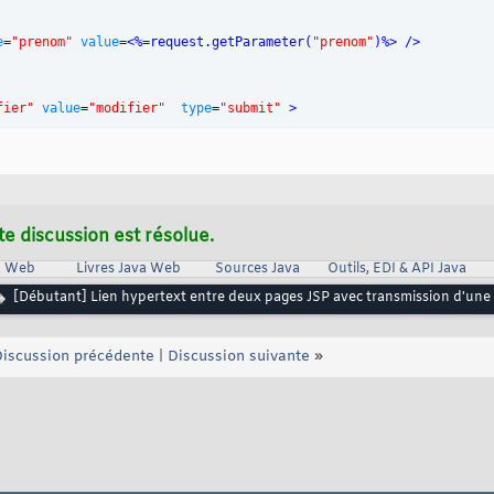
e
=
"prenom"
value
=<%=request.getParameter
(
"prenom"
)
%> />
fier"
value
=
"modifier"
type
=
"submit"
 >
te discussion est résolue.
va Web
Livres Java Web
Sources Java
Outils, EDI & API Java
[Débutant] Lien hypertext entre deux pages JSP avec transmission d'une 
iscussion précédente
|
Discussion suivante
»