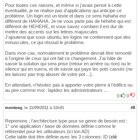
Pour toutes ces raisons, et même si j'avais pensé à cette
éventualité, je ne réalise pas d'applications qui anticipe ce
problème. Un login est un texte et dans ce sens hahaha est
différent de HAHAHA. Je ne vous parle pas de héhéhé qui est
différent de HEHEHE, et vous savez combien il est dur de
mettre des accents sur les lettres majuscules
J'ajouterai que sous ubuntu, les logins ne contiennent que des
minuscules, ce qui résoud le problème.
Dans mon cas, normalement le problème devrait être remonté
à l'origine de ceux qui ont fait ce changement. J'ai hâte de
savoir la solution qui sera prise (retour en arrière ou non) ou le
silence qui en suivra, et de savoir qui paye les pots cassés (ne
les laissez pas trop abuser de votre pot ...).
En attendant, n'hésitez pas à apporter votre pierre à l'édifice ou
au pire comme moi : lapidez les administrateurs ...
0
0
montesq
,
le 11/09/2011 à 11h41
#8
Reprenons ; l'architecture type pour se genre de besoin est :
1° une application / base de données définie comme le
référentiel pour les utilisateurs (ici ton AD)
Cette table doit être définie avec les 3 colonnes: ID (
clé