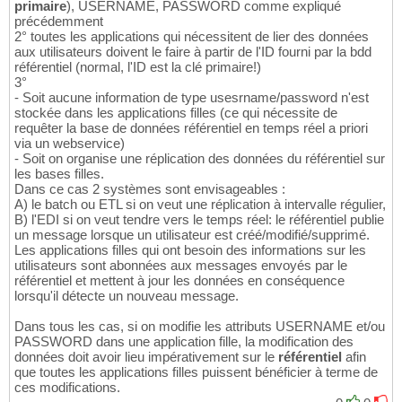
primaire
), USERNAME, PASSWORD comme expliqué
précédemment
2° toutes les applications qui nécessitent de lier des données
aux utilisateurs doivent le faire à partir de l'ID fourni par la bdd
référentiel (normal, l'ID est la clé primaire!)
3°
- Soit aucune information de type usesrname/password n'est
stockée dans les applications filles (ce qui nécessite de
requêter la base de données référentiel en temps réel a priori
via un webservice)
- Soit on organise une réplication des données du référentiel sur
les bases filles.
Dans ce cas 2 systèmes sont envisageables :
A) le batch ou ETL si on veut une réplication à intervalle régulier,
B) l'EDI si on veut tendre vers le temps réel: le référentiel publie
un message lorsque un utilisateur est créé/modifié/supprimé.
Les applications filles qui ont besoin des informations sur les
utilisateurs sont abonnées aux messages envoyés par le
référentiel et mettent à jour les données en conséquence
lorsqu'il détecte un nouveau message.
Dans tous les cas, si on modifie les attributs USERNAME et/ou
PASSWORD dans une application fille, la modification des
données doit avoir lieu impérativement sur le
référentiel
afin
que toutes les applications filles puissent bénéficier à terme de
ces modifications.