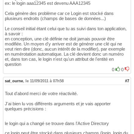
ex: le login aaa12345 est devenu AAA12345
Cela génère des problème car ce Login est stocké dans
plusieurs endroits (champs de bases de données...)
Le conseil initial étant celui que tu as suivi dans ton application,
à savoir :
en conception, une clé définie ne doit jamais pouvoir être
modifiée. Un moyen d'y arriver est de générer une clé qui ne
veut rien dire (donc, aucun intérêt de la modifier), par exemple
en numérotation automatique. La clé devient donc un numéro
et, dans ton cas, le login n'est qu'un attribut de l'entité en
question
0
0
sat_ourne
,
le 11/09/2011 à 07h58
#7
Tout d'abord merci de votre réactivité.
J'ai bien lu vos différents arguments et je vais apporter
quelques précisions :
le login qui a changé se trouve dans l'Active Directory
ce login peut être stocké dans plusieurs champs (login, login du