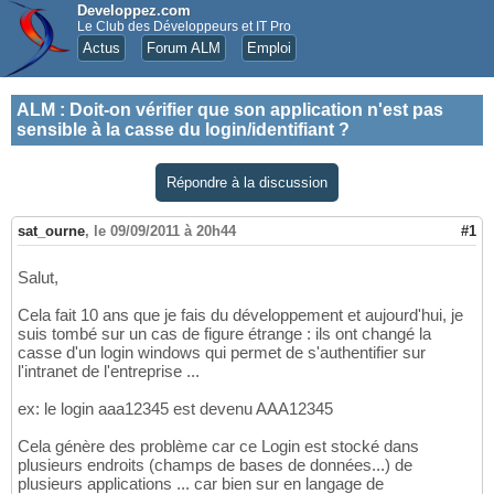
Developpez.com
Le Club des Développeurs et IT Pro
Actus
Forum ALM
Emploi
ALM
:
Doit-on vérifier que son application n'est pas
sensible à la casse du login/identifiant ?
Répondre à la discussion
sat_ourne
,
le 09/09/2011 à 20h44
#1
Salut,
Cela fait 10 ans que je fais du développement et aujourd'hui, je
suis tombé sur un cas de figure étrange : ils ont changé la
casse d'un login windows qui permet de s'authentifier sur
l'intranet de l'entreprise ...
ex: le login aaa12345 est devenu AAA12345
Cela génère des problème car ce Login est stocké dans
plusieurs endroits (champs de bases de données...) de
plusieurs applications ... car bien sur en langage de