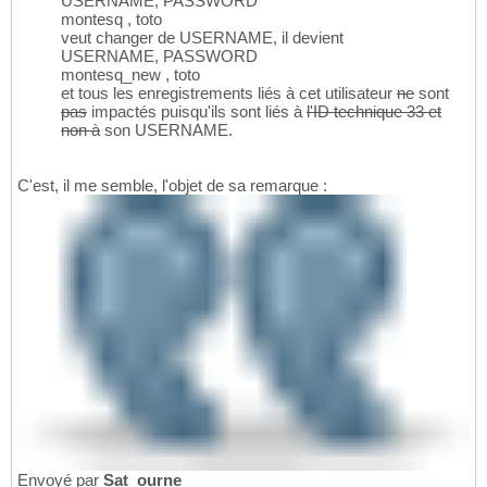
USERNAME, PASSWORD
montesq , toto
veut changer de USERNAME, il devient
USERNAME, PASSWORD
montesq_new , toto
et tous les enregistrements liés à cet utilisateur
ne
sont
pas
impactés puisqu'ils sont liés à
l'ID technique 33 et
non à
son USERNAME.
C'est, il me semble, l'objet de sa remarque :
Envoyé par
Sat_ourne