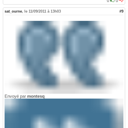
0
0
sat_ourne
,
le 11/09/2011 à 13h03
#9
Envoyé par
montesq