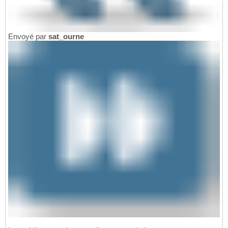
Envoyé par
sat_ourne