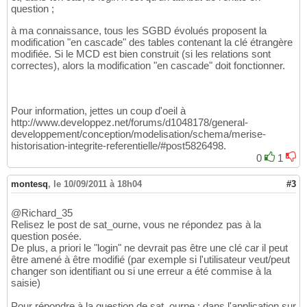
question ;
à ma connaissance, tous les SGBD évolués proposent la
modification "en cascade" des tables contenant la clé étrangère
modifiée. Si le MCD est bien construit (si les relations sont
correctes), alors la modification "en cascade" doit fonctionner.
Pour information, jettes un coup d'oeil à
http://www.developpez.net/forums/d1048178/general-
developpement/conception/modelisation/schema/merise-
historisation-integrite-referentielle/#post5826498.
0
1
montesq
,
le 10/09/2011 à 18h04
#3
@Richard_35
Relisez le post de sat_ourne, vous ne répondez pas à la
question posée.
De plus, a priori le "login" ne devrait pas être une clé car il peut
être amené à être modifié (par exemple si l'utilisateur veut/peut
changer son identifiant ou si une erreur a été commise à la
saisie)
Pour répondre à la question de sat_ourne : dans l'application sur