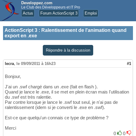
Developpez.com
Le Club des Développeurs et IT Pro
Actus
Forum ActionScript 3
Emploi
ActionScript 3
:
Ralentissement de l'animation quand
export en .exe
Répondre à la discussion
lecra
,
le 09/09/2011 à 16h23
#1
Bonjour,
J'ai un .swf chargé dans un .exe (fait en flash ).
Quand je lance le .exe, il se met en plein écran mais l'utilisation
du .swf est très ralentie.
Par contre lorsque je lance le .swf tout seul, je n'ai pas de
ralentissement (idem si je converti le .exe en .swf).
Est-ce que quelqu'un connais ce type de problème ?
Merci
0
0