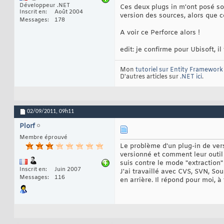
Développeur .NET
Ces deux plugs in m'ont posé sou
Inscrit en
Août 2004
version des sources, alors que c
Messages
178
A voir ce Perforce alors !
edit: je confirme pour Ubisoft, 
Mon
tutoriel sur Entity Framework 
D'autres articles sur
.NET ici
.
02/09/2011,
09h11
Plorf
Membre éprouvé
Le problème d'un plug-in de vers
versionné et comment leur outil
suis contre le mode "extraction"
Inscrit en
Juin 2007
J'ai travaillé avec CVS, SVN, Sou
Messages
116
en arrière. Il répond pour moi, 