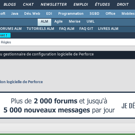
BLOGS
CHAT
NEWSLETTER
EMPLOI
ÉTUDES
DROIT
oft
Java
Dév. Web
EDI
Programmation
SGBD
Office
Mobiles
ALM
Agile
Merise
UML
FORUMS ALM
TUTORIELS ALM
FAQ ALM
FAQ GIT
LIVRES ALM
ent !
Règles
u gestionnaire de configuration logicielle de Perforce
on logicielle de Perforce