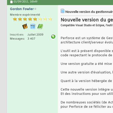
01/09/2011,
16h49
Gordon Fowler
Nouvelle version du gestionnaire
Membre expérimenté
Nouvelle version du ges
Compatible Visual Studio et Eclipse, l'outi
Inscrit en
Juillet 2009
Perforce est un système de Gest
Messages
3 407
architecture client/serveur évolu
L'outil est à présent disponible
code respectant le protocole de
Une version gratuite a été mise e
Une autre version d'évaluation, l
Quant à la version hébergée de 
Cette nouvelle version intègre u
Et des instructions pour son uti
De nombreuses sociétés (de Acti
pour Perforce de se féliciter au