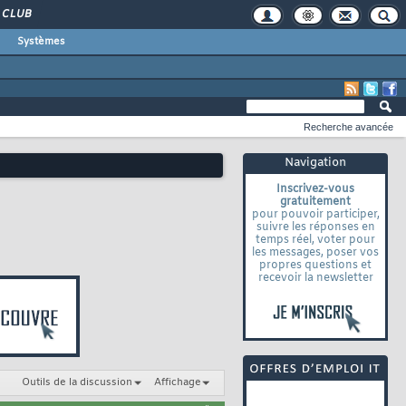
CLUB
Systèmes
Recherche avancée
Navigation
Inscrivez-vous
gratuitement
pour pouvoir participer,
suivre les réponses en
temps réel, voter pour
les messages, poser vos
propres questions et
recevoir la newsletter
Outils de la discussion
Affichage