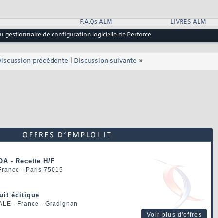
F.A.Qs ALM
LIVRES ALM
u gestionnaire de configuration logicielle de Perforce
iscussion précédente
|
Discussion suivante
»
OA - Recette H/F
 France - Paris 75015
uit éditique
ALE
- France - Gradignan
Voir plus d'offres