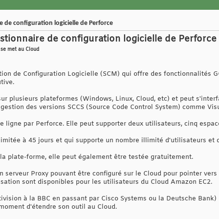
 de configuration logicielle de Perforce
tionnaire de configuration logicielle de Perforce
l se met au Cloud
ion de Configuration Logicielle (SCM) qui offre des fonctionnalités G
tive.
 sur plusieurs plateformes (Windows, Linux, Cloud, etc) et peut s'inter
 gestion des versions SCCS (Source Code Control System) comme Visu
 ligne par Perforce. Elle peut supporter deux utilisateurs, cinq espaces
imitée à 45 jours et qui supporte un nombre illimité d'utilisateurs et d
la plate-forme, elle peut également être testée gratuitement.
n serveur Proxy pouvant être configuré sur le Cloud pour pointer vers 
lisation sont disponibles pour les utilisateurs du Cloud Amazon EC2.
vision à la BBC en passant par Cisco Systems ou la Deutsche Bank) on
 moment d'étendre son outil au Cloud.