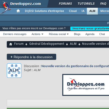
FORUMS
TUTORIELS
FAQ
DI/DSI Solutions d'entreprise
Cloud
IA
ALM
Micros
Vous n'êtes pas encore inscrit sur Developpez.com ?
Inscrivez-vous gratuitem
Derniers messages
Actions
Réseau social
Blogs
Agenda
Chat
Forum
Général Développement
ALM
Nouvelle version d
+
Répondre à la discussion
Discussion :
Nouvelle version du gestionnaire de configurati
Sujet :
ALM