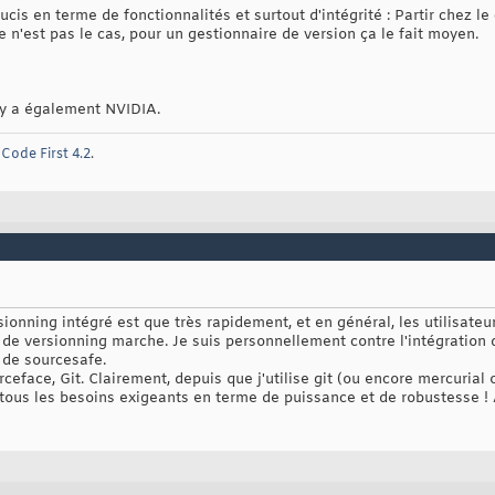
cis en terme de fonctionnalités et surtout d'intégrité : Partir chez le
e n'est pas le cas, pour un gestionnaire de version ça le fait moyen.
il y a également NVIDIA.
Code First 4.2
.
ionning intégré est que très rapidement, et en général, les utilisateur
 de versionning marche. Je suis personnellement contre l'intégration 
 de sourcesafe.
rceface, Git. Clairement, depuis que j'utilise git (ou encore mercurial 
à tous les besoins exigeants en terme de puissance et de robustesse ! A