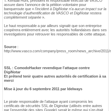
T. Kendall Hunt, président et responsable exécutif de VASCO
assure dans l'annonce de la pétition volontaire pour
banqueroute que «
l'incident à DigiNotar n'a aucun impact sur la
technologie d'authentification de VASCO et DigiNotar restera
complètement séparée
».
Le haut responsable a par ailleurs signalé que son entreprise
coopérera entièrement avec les autorités hollandaises dans ses
investigations pour retrouver les responsables de cette attaque.
Source
:
http://www.vasco.com/company/press_room/news_archive/2011/n
SSL : ComodoHacker revendique l'attaque contre
DigiNotar
Et prétend tenir quatre autres autorités de certification à sa
merci
Mise à jour du 6 septembre 2011 par Idelways
Le pirate responsable de l'attaque ayant compromis les
certificats de sécurités SSL de Diginotar (utilisés entre autres
par l'ensemble des sites Google) serait le même qui s'en était