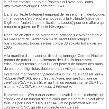
le même compte anonyme Pastebin qui avait servi dans
http://www.developpez.com/actu/30412.
Dans son texte fortement empreint de ressentiment idéologique,
il menace de s'en prendre à nouveau à la Hollande (siège de
DigiNotar, l'autorité de certification attaquée) pour une affaire qui
remonte à guerre de Bosnie-Herzégovine.
Il accuse en effet le gouvernement hollandais d'avoir contribué
au massacre de Srebrenica en délivrant 8000 réfugiés
bosniaques aux forces serbes contre 30 soldats hollandais en
1995.
À la manière d'un teaser de film d'espionnage, ComodoHacker
promet de publier prochainement des détails hautement
critiques des techniques qui lui ont permis de trouver des mots
de passe de DigiNotar, dobtenir des privilèges dans des
systèmes «
entièrement patché et à jour
», de surpasser leur «
nCipher NetHSM, leurs clés hardware, leur gestionnaire de
certificat RSA
» et à infiltrer au final un réseau interne CERT qui
n'aurait «
AUCUNE connexion à Internet
».
Il promet aussi d'expliquer comment avait-il réussi à obtenir une
connexion à un bureau distant alors que les pare-feu bloquaient
tous les ports hormis les 80 et 443, et ne permettait aucune
connexion VNC, qu'elle soit directe ou inversée.