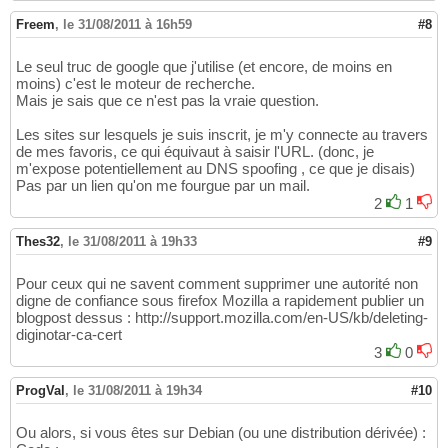
Freem
,
le 31/08/2011 à 16h59
#8
Le seul truc de google que j'utilise (et encore, de moins en
moins) c'est le moteur de recherche.
Mais je sais que ce n'est pas la vraie question.
Les sites sur lesquels je suis inscrit, je m'y connecte au travers
de mes favoris, ce qui équivaut à saisir l'URL. (donc, je
m'expose potentiellement au DNS spoofing , ce que je disais)
Pas par un lien qu'on me fourgue par un mail.
2
1
Thes32
,
le 31/08/2011 à 19h33
#9
Pour ceux qui ne savent comment supprimer une autorité non
digne de confiance sous firefox Mozilla a rapidement publier un
blogpost dessus : http://support.mozilla.com/en-US/kb/deleting-
diginotar-ca-cert
3
0
ProgVal
,
le 31/08/2011 à 19h34
#10
Ou alors, si vous êtes sur Debian (ou une distribution dérivée) :