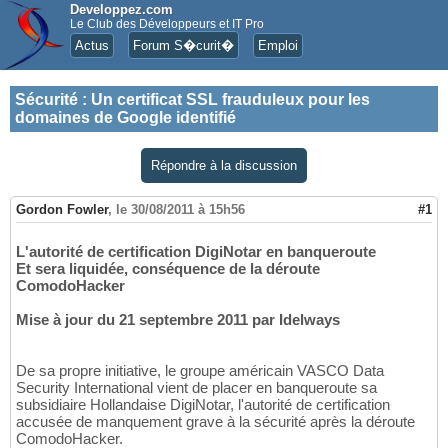
Developpez.com
Le Club des Développeurs et IT Pro
Actus
Forum S�curit�
Emploi
Sécurité
:
Un certificat SSL frauduleux pour les
domaines de Google identifié
Répondre à la discussion
Gordon Fowler
,
le 30/08/2011 à 15h56
#1
L'autorité de certification DigiNotar en banqueroute
Et sera liquidée, conséquence de la déroute
ComodoHacker
Mise à jour du 21 septembre 2011 par Idelways
De sa propre initiative, le groupe américain VASCO Data
Security International vient de placer en banqueroute sa
subsidiaire Hollandaise DigiNotar, l'autorité de certification
accusée de manquement grave à la sécurité après la déroute
ComodoHacker.