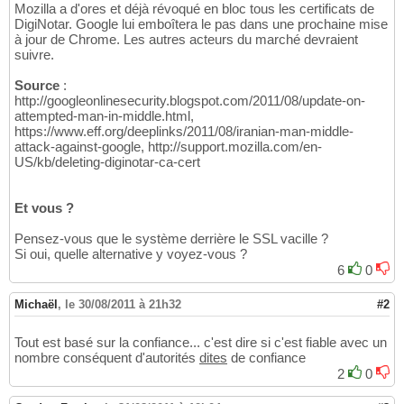
Mozilla a d'ores et déjà révoqué en bloc tous les certificats de
DigiNotar. Google lui emboîtera le pas dans une prochaine mise
à jour de Chrome. Les autres acteurs du marché devraient
suivre.
Source
:
http://googleonlinesecurity.blogspot.com/2011/08/update-on-
attempted-man-in-middle.html,
https://www.eff.org/deeplinks/2011/08/iranian-man-middle-
attack-against-google, http://support.mozilla.com/en-
US/kb/deleting-diginotar-ca-cert
Et vous ?
Pensez-vous que le système derrière le SSL vacille ?
Si oui, quelle alternative y voyez-vous ?
6
0
Michaël
,
le 30/08/2011 à 21h32
#2
Tout est basé sur la confiance... c'est dire si c'est fiable avec un
nombre conséquent d'autorités
dites
de confiance
2
0