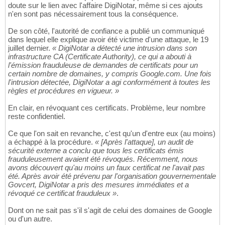
doute sur le lien avec l'affaire DigiNotar, même si ces ajouts
n'en sont pas nécessairement tous la conséquence.
De son côté, l'autorité de confiance a publié un communiqué
dans lequel elle explique avoir été victime d'une attaque, le 19
juillet dernier.
« DigiNotar a détecté une intrusion dans son
infrastructure CA (Certificate Authority), ce qui a abouti à
l'émission frauduleuse de demandes de certificats pour un
certain nombre de domaines, y compris Google.com. Une fois
l'intrusion détectée, DigiNotar a agi conformément à toutes les
règles et procédures en vigueur. »
En clair, en révoquant ces certificats. Problème, leur nombre
reste confidentiel.
Ce que l'on sait en revanche, c'est qu'un d'entre eux (au moins)
a échappé à la procédure.
« [Après l'attaque], un audit de
sécurité externe a conclu que tous les certificats émis
frauduleusement avaient été révoqués. Récemment, nous
avons découvert qu'au moins un faux certificat ne l'avait pas
été. Après avoir été prévenu par l'organisation gouvernementale
Govcert, DigiNotar a pris des mesures immédiates et a
révoqué ce certificat frauduleux »
.
Dont on ne sait pas s'il s'agit de celui des domaines de Google
ou d'un autre.