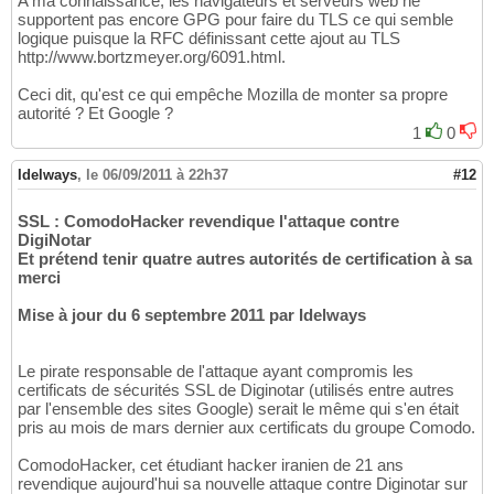
A ma connaissance, les navigateurs et serveurs web ne
supportent pas encore GPG pour faire du TLS ce qui semble
logique puisque la RFC définissant cette ajout au TLS
http://www.bortzmeyer.org/6091.html.
Ceci dit, qu'est ce qui empêche Mozilla de monter sa propre
autorité ? Et Google ?
1
0
Idelways
,
le 06/09/2011 à 22h37
#12
SSL : ComodoHacker revendique l'attaque contre
DigiNotar
Et prétend tenir quatre autres autorités de certification à sa
merci
Mise à jour du 6 septembre 2011 par Idelways
Le pirate responsable de l'attaque ayant compromis les
certificats de sécurités SSL de Diginotar (utilisés entre autres
par l'ensemble des sites Google) serait le même qui s'en était
pris au mois de mars dernier aux certificats du groupe Comodo.
ComodoHacker, cet étudiant hacker iranien de 21 ans
revendique aujourd'hui sa nouvelle attaque contre Diginotar sur