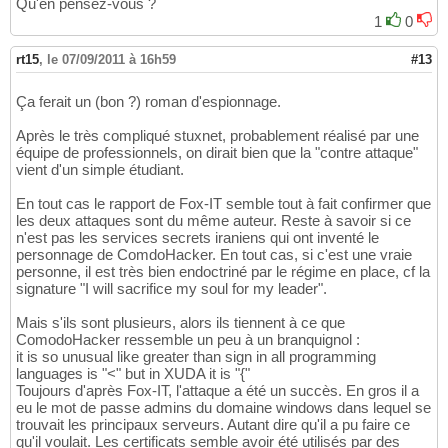
Qu'en pensez-vous ?
1
0
rt15
,
le 07/09/2011 à 16h59
#13
Ça ferait un (bon ?) roman d'espionnage.
Après le très compliqué stuxnet, probablement réalisé par une
équipe de professionnels, on dirait bien que la "contre attaque"
vient d'un simple étudiant.
En tout cas le rapport de Fox-IT semble tout à fait confirmer que
les deux attaques sont du même auteur. Reste à savoir si ce
n'est pas les services secrets iraniens qui ont inventé le
personnage de ComdoHacker. En tout cas, si c'est une vraie
personne, il est très bien endoctriné par le régime en place, cf la
signature "I will sacrifice my soul for my leader".
Mais s'ils sont plusieurs, alors ils tiennent à ce que
ComodoHacker ressemble un peu à un branquignol :
it is so unusual like greater than sign in all programming
languages is "<" but in XUDA it is "{"
Toujours d'après Fox-IT, l'attaque a été un succès. En gros il a
eu le mot de passe admins du domaine windows dans lequel se
trouvait les principaux serveurs. Autant dire qu'il a pu faire ce
qu'il voulait. Les certificats semble avoir été utilisés par des