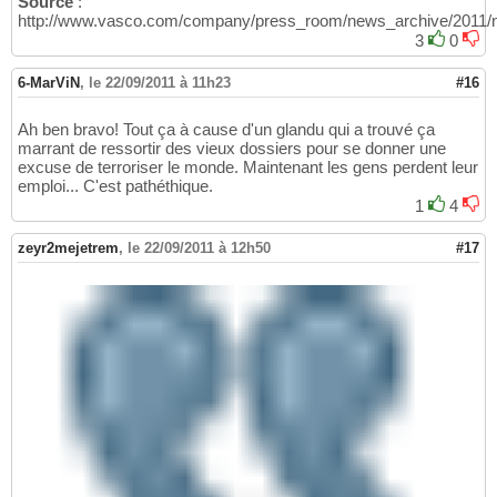
Source
:
http://www.vasco.com/company/press_room/news_archive/2011/n
3
0
6-MarViN
,
le 22/09/2011 à 11h23
#16
Ah ben bravo! Tout ça à cause d'un glandu qui a trouvé ça
marrant de ressortir des vieux dossiers pour se donner une
excuse de terroriser le monde. Maintenant les gens perdent leur
emploi... C'est pathéthique.
1
4
zeyr2mejetrem
,
le 22/09/2011 à 12h50
#17