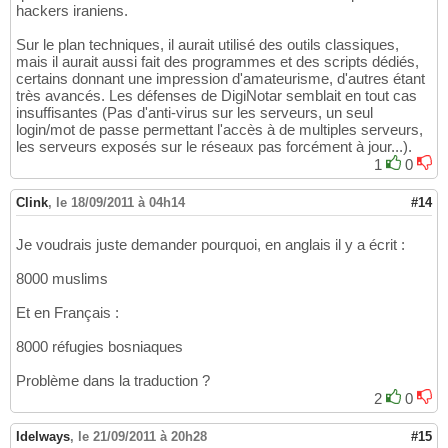
hackers iraniens.
Sur le plan techniques, il aurait utilisé des outils classiques,
mais il aurait aussi fait des programmes et des scripts dédiés,
certains donnant une impression d'amateurisme, d'autres étant
très avancés. Les défenses de DigiNotar semblait en tout cas
insuffisantes (Pas d'anti-virus sur les serveurs, un seul
login/mot de passe permettant l'accès à de multiples serveurs,
les serveurs exposés sur le réseaux pas forcément à jour...).
1
0
Clink
,
le 18/09/2011 à 04h14
#14
Je voudrais juste demander pourquoi, en anglais il y a écrit :
8000 muslims
Et en Français :
8000 réfugies bosniaques
Problème dans la traduction ?
2
0
Idelways
,
le 21/09/2011 à 20h28
#15