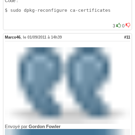
Code :
$ sudo dpkg-reconfigure ca-certificates
3
0
Marco46
,
le 01/09/2011 à 14h39
#11
Envoyé par
Gordon Fowler