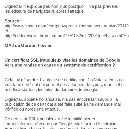
DigiNotar n'explique pas non plus pourquoi il n'a pas prévenu
les éditeurs de navigateurs après l'attaque.
Source
:
http://www.vasco.com/company/press_room/news_archive/2011/ne
et
http://codereview.chromium.org/7791032/diff/2001/net/base/x509_ce
MAJ de Gordon Fowler
Un certificat SSL frauduleux vise les domaines de Google
Vers une remise en cause du système de certification ?
Cela fait désordre. L'autorité de certification DigiNotar a émis un
vrai-faux certificat qui permet des attaques de type « man in the
middle » sur tous les sites du domaine de Google.
DigiNotar, société hollandaise, n'a pas encore fait savoir si la
publication de ce certificat a été faite suite à une demande mal
vérifiée ou après une attaque.
Ce certificat SSL frauduleux a été identifié hier et
immédiatement révoqué par Google. Mais selon l'Electronic
Frontier Foundation, la situation durerait depuis environ deux