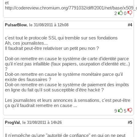
et
http://codereview.chromium.org/7791032/diff/2001/net/base/x509_ce
2
0
PulsarBlow
,
le 31/08/2011 à 12h08
#4
c'est tout le protocole SSL qui tremble sur ses fondations
Ah, ces journalistes...
Il faudrait peut-être relativiser un petit peu non ?
Doit-on remettre en cause le système de carte d'identité parce
qu'il n'est pas infaillible (faux papiers, usurpation d'identité etc..)
?
Doit-on remettre en cause le système monétaire parce qu'il
existe des faussaires ?
Doit-on remettre en cause le système de paiement des impôts
en ligne du fait qu'il soit susceptible d'être hacké ?
Les journalistes et leurs annonces à sensations, c'est peut-être
ça qu'il faudrait remettre en cause ...
9
5
ProgVal
,
le 31/08/2011 à 14h26
#5
Il n'empêche qu'une "autorité de confiance" en qui on ne peut