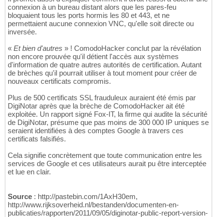
connexion à un bureau distant alors que les pares-feu
bloquaient tous les ports hormis les 80 et 443, et ne
permettaient aucune connexion VNC, qu'elle soit directe ou
inversée.
«
Et bien d'autres
» ! ComodoHacker conclut par la révélation
non encore prouvée qu'il détient l'accès aux systèmes
d'information de quatre autres autorités de certification. Autant
de brèches qu'il pourrait utiliser à tout moment pour créer de
nouveaux certificats compromis.
Plus de 500 certificats SSL frauduleux auraient été émis par
DigiNotar après que la brèche de ComodoHacker ait été
exploitée. Un rapport signé Fox-IT, la firme qui audite la sécurité
de DigiNotar, présume que pas moins de 300 000 IP uniques se
seraient identifiées à des comptes Google à travers ces
certificats falsifiés.
Cela signifie concrètement que toute communication entre les
services de Google et ces utilisateurs aurait pu être interceptée
et lue en clair.
Source
: http://pastebin.com/1AxH30em,
http://www.rijksoverheid.nl/bestanden/documenten-en-
publicaties/rapporten/2011/09/05/diginotar-public-report-version-