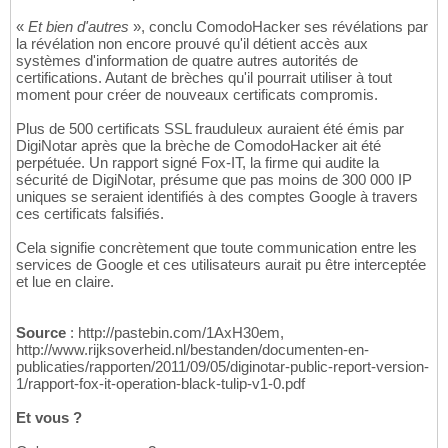
«
Et bien d'autres
», conclu ComodoHacker ses révélations par
la révélation non encore prouvé qu'il détient accès aux
systèmes d'information de quatre autres autorités de
certifications. Autant de brèches qu'il pourrait utiliser à tout
moment pour créer de nouveaux certificats compromis.
Plus de 500 certificats SSL frauduleux auraient été émis par
DigiNotar après que la brèche de ComodoHacker ait été
perpétuée. Un rapport signé Fox-IT, la firme qui audite la
sécurité de DigiNotar, présume que pas moins de 300 000 IP
uniques se seraient identifiés à des comptes Google à travers
ces certificats falsifiés.
Cela signifie concrètement que toute communication entre les
services de Google et ces utilisateurs aurait pu être interceptée
et lue en claire.
Source
: http://pastebin.com/1AxH30em,
http://www.rijksoverheid.nl/bestanden/documenten-en-
publicaties/rapporten/2011/09/05/diginotar-public-report-version-
1/rapport-fox-it-operation-black-tulip-v1-0.pdf
Et vous ?