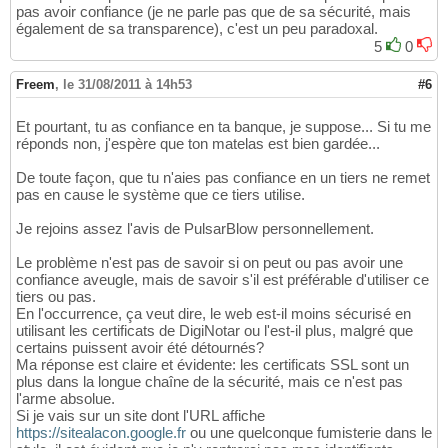
pas avoir confiance (je ne parle pas que de sa sécurité, mais
également de sa transparence), c'est un peu paradoxal.
5
0
Freem
,
le 31/08/2011 à 14h53
#6
Et pourtant, tu as confiance en ta banque, je suppose... Si tu me
réponds non, j'espère que ton matelas est bien gardée...
De toute façon, que tu n'aies pas confiance en un tiers ne remet
pas en cause le système que ce tiers utilise.
Je rejoins assez l'avis de PulsarBlow personnellement.
Le problème n'est pas de savoir si on peut ou pas avoir une
confiance aveugle, mais de savoir s'il est préférable d'utiliser ce
tiers ou pas.
En l'occurrence, ça veut dire, le web est-il moins sécurisé en
utilisant les certificats de DigiNotar ou l'est-il plus, malgré que
certains puissent avoir été détournés?
Ma réponse est claire et évidente: les certificats SSL sont un
plus dans la longue chaîne de la sécurité, mais ce n'est pas
l'arme absolue.
Si je vais sur un site dont l'URL affiche
https://sitealacon.google.fr
ou une quelconque fumisterie dans le