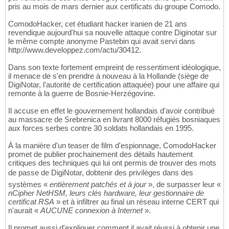
pris au mois de mars dernier aux certificats du groupe Comodo.
ComodoHacker, cet étudiant hacker iranien de 21 ans
revendique aujourd'hui sa nouvelle attaque contre Diginotar sur
le même compte anonyme Pastebin qui avait servi dans
http://www.developpez.com/actu/30412.
Dans son texte fortement empreint de ressentiment idéologique,
il menace de s'en prendre à nouveau à la Hollande (siège de
DigiNotar, l'autorité de certification attaquée) pour une affaire qui
remonte à la guerre de Bosnie-Herzégovine.
Il accuse en effet le gouvernement hollandais d'avoir contribué
au massacre de Srebrenica en livrant 8000 réfugiés bosniaques
aux forces serbes contre 30 soldats hollandais en 1995.
À la manière d'un teaser de film d'espionnage, ComodoHacker
promet de publier prochainement des détails hautement
critiques des techniques qui lui ont permis de trouver des mots
de passe de DigiNotar, dobtenir des privilèges dans des
systèmes «
entièrement patchés et à jour
», de surpasser leur «
nCipher NetHSM, leurs clés hardware, leur gestionnaire de
certificat RSA
» et à infiltrer au final un réseau interne CERT qui
n'aurait «
AUCUNE connexion à Internet
».
Il promet aussi d'expliquer comment il avait réussi à obtenir une