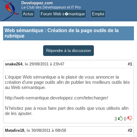
Developpez.com
Le Club des Développeurs et IT Pro
Actus
Forum Web s�mantique
Emploi
Web sémantique
:
Création de la page outils de la
rubrique
Répondre à la discussion
snake264
,
le 29/08/2011 à 23h47
#1
L'équipe Web sémantique a le plaisir de vous annoncer la
création d'une page outils afin de publier les meilleurs outils liés
au Web sémantique.
http://web-semantique.developpez.com/telecharger/
N'hésitez pas à nous faire part des outils que vous utilisés afin
de les ajouter.
3
0
Metafire18
,
le 30/08/2011 à 08h58
#2