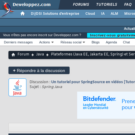
FORUMS
TUTORIELS
FAQ
DI/DSI Solutions d'entreprise
Cloud
IA
ALM
Micros
Actual
Vous n'êtes pas encore inscrit sur Developpez.com ?
Inscrivez-vous gratuitem
Derniers messages
Actions
Réseau social
Blogs
Agenda
Chat
Forum
Java
Plateformes (Java EE, Jakarta EE, Spring) et Se
+
Répondre à la discussion
Discussion :
Un tutoriel pour SpringSource en vidéos [Tutor
Sujet :
Spring Java