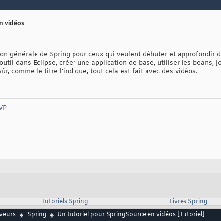
n vidéos
sation générale de Spring pour ceux qui veulent débuter et approfondir di
outil dans Eclipse, créer une application de base, utiliser les beans,
r, comme le titre l'indique, tout cela est fait avec des vidéos.
VP
Tutoriels Spring
Livres Spring
rveurs
Spring
Un tutoriel pour SpringSource en vidéos [Tutoriel]