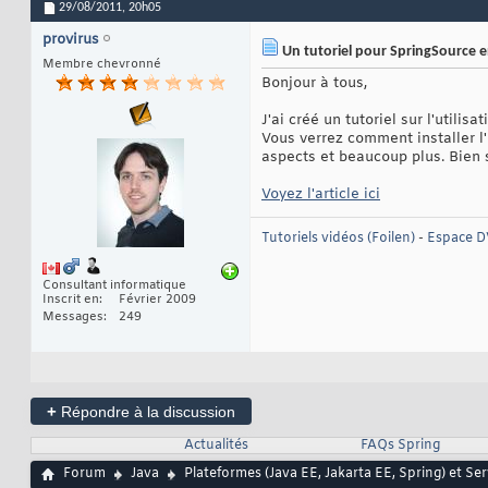
29/08/2011,
20h05
provirus
Un tutoriel pour SpringSource e
Membre chevronné
Bonjour à tous,
J'ai créé un tutoriel sur l'utili
Vous verrez comment installer l'
aspects et beaucoup plus. Bien sû
Voyez l'article ici
Tutoriels vidéos (Foilen)
-
Espace D
Consultant informatique
Inscrit en
Février 2009
Messages
249
+
Répondre à la discussion
Actualités
FAQs Spring
Forum
Java
Plateformes (Java EE, Jakarta EE, Spring) et Se