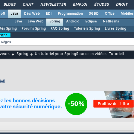
BLOGS
CHAT
NEWSLETTER
EMPLOI
ÉTUDES
DROIT
oft
Java
Dév. Web
EDI
Programmation
SGBD
Office
Mobiles
Java
Java Web
Spring
Android
Eclipse
NetBeans
ités Spring
Forums Spring
FAQ Spring
Tutoriels Spring
Livres Spring
ent !
Règles
rveurs
Spring
Un tutoriel pour SpringSource en vidéos [Tutoriel]
iel]