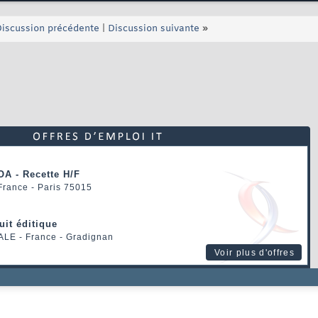
iscussion précédente
|
Discussion suivante
»
OA - Recette H/F
 France - Paris 75015
uit éditique
ALE
- France - Gradignan
Voir plus d'offres