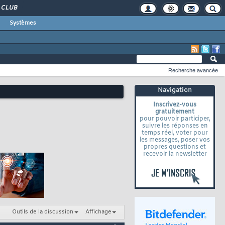
CLUB
Systèmes
Recherche avancée
Navigation
Inscrivez-vous
gratuitement
pour pouvoir participer,
suivre les réponses en
temps réel, voter pour
les messages, poser vos
propres questions et
recevoir la newsletter
Outils de la discussion
Affichage