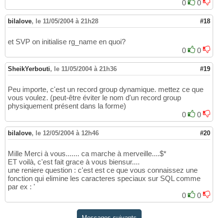
0
0
bilalove
,
le 11/05/2004 à 21h28
#18
et SVP on initialise rg_name en quoi?
0
0
SheikYerbouti
,
le 11/05/2004 à 21h36
#19
Peu importe, c'est un record group dynamique. mettez ce que
vous voulez. (peut-être éviter le nom d'un record group
physiquement présent dans la forme)
0
0
bilalove
,
le 12/05/2004 à 12h46
#20
Mille Merci à vous....... ca marche à merveille....$*
ET voilà, c'est fait grace à vous biensur....
une reniere question : c'est est ce que vous connaissez une
fonction qui elimine les caracteres speciaux sur SQL comme
par ex : '
0
0
Messages suivants