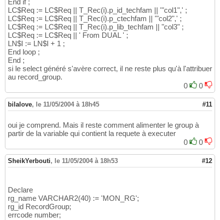
End if ;
LC$Req := LC$Req || T_Rec(i).p_id_techfam || '"col1",' ;
LC$Req := LC$Req || T_Rec(i).p_ctechfam || '"col2",' ;
LC$Req := LC$Req || T_Rec(i).p_lib_techfam || "col3" ;
LC$Req := LC$Req || ' From DUAL ' ;
LN$I := LN$I + 1 ;
End loop ;
End ;
si le select généré s'avère correct, il ne reste plus qu'à l'attribuer
au record_group.
0
0
bilalove
,
le 11/05/2004 à 18h45
#11
oui je comprend. Mais il reste comment alimenter le group à
partir de la variable qui contient la requete à executer
0
0
SheikYerbouti
,
le 11/05/2004 à 18h53
#12
Declare
rg_name VARCHAR2(40) := 'MON_RG';
rg_id RecordGroup;
errcode number;