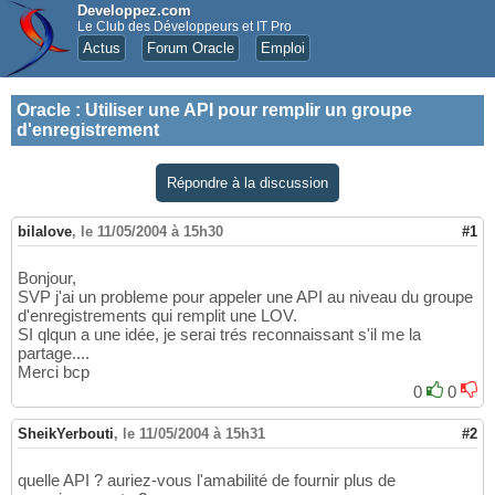
Developpez.com
Le Club des Développeurs et IT Pro
Actus
Forum Oracle
Emploi
Oracle
:
Utiliser une API pour remplir un groupe
d'enregistrement
Répondre à la discussion
bilalove
,
le 11/05/2004 à 15h30
#1
Bonjour,
SVP j'ai un probleme pour appeler une API au niveau du groupe
d'enregistrements qui remplit une LOV.
SI qlqun a une idée, je serai trés reconnaissant s'il me la
partage....
Merci bcp
0
0
SheikYerbouti
,
le 11/05/2004 à 15h31
#2
quelle API ? auriez-vous l'amabilité de fournir plus de