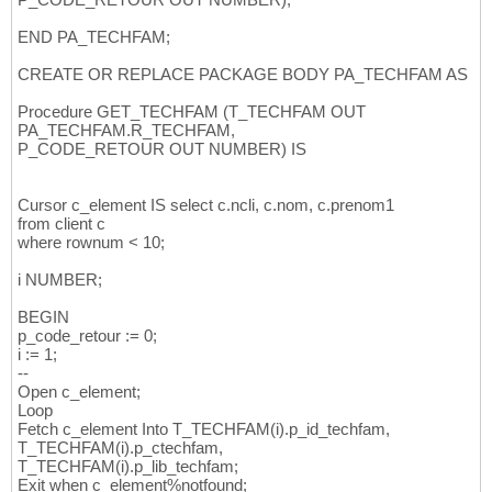
END PA_TECHFAM;
CREATE OR REPLACE PACKAGE BODY PA_TECHFAM AS
Procedure GET_TECHFAM (T_TECHFAM OUT
PA_TECHFAM.R_TECHFAM,
P_CODE_RETOUR OUT NUMBER) IS
Cursor c_element IS select c.ncli, c.nom, c.prenom1
from client c
where rownum < 10;
i NUMBER;
BEGIN
p_code_retour := 0;
i := 1;
--
Open c_element;
Loop
Fetch c_element Into T_TECHFAM(i).p_id_techfam,
T_TECHFAM(i).p_ctechfam,
T_TECHFAM(i).p_lib_techfam;
Exit when c_element%notfound;