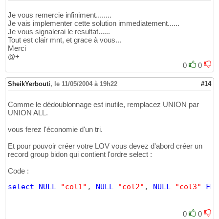
Je vous remercie infiniment........
Je vais implementer cette solution immediatement......
Je vous signalerai le resultat......
Tout est clair mnt, et grace à vous...
Merci
@+
0
0
SheikYerbouti
,
le 11/05/2004 à 19h22
#14
Comme le dédoublonnage est inutile, remplacez UNION par
UNION ALL.
vous ferez l'économie d'un tri.
Et pour pouvoir créer votre LOV vous devez d'abord créer un
record group bidon qui contient l'ordre select :
Code :
select
NULL
"col1"
, 
NULL
"col2"
, 
NULL
"col3"
FRO
0
0