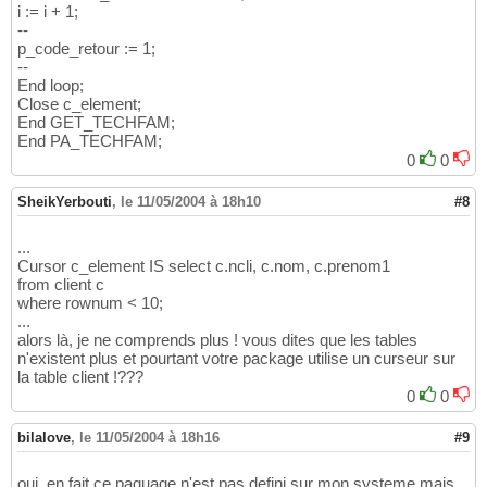
i := i + 1;
--
p_code_retour := 1;
--
End loop;
Close c_element;
End GET_TECHFAM;
End PA_TECHFAM;
0
0
SheikYerbouti
,
le 11/05/2004 à 18h10
#8
...
Cursor c_element IS select c.ncli, c.nom, c.prenom1
from client c
where rownum < 10;
...
alors là, je ne comprends plus ! vous dites que les tables
n'existent plus et pourtant votre package utilise un curseur sur
la table client !???
0
0
bilalove
,
le 11/05/2004 à 18h16
#9
oui, en fait ce paquage n'est pas defini sur mon systeme mais