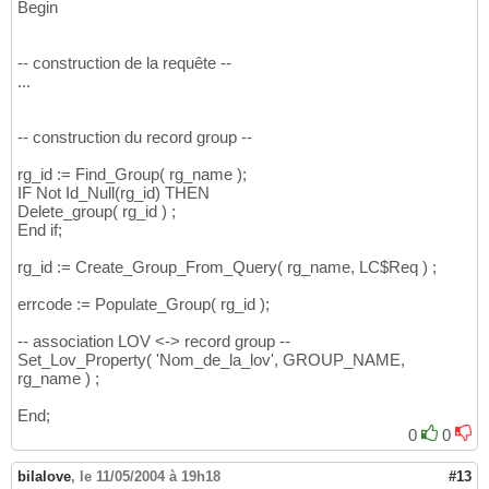
Begin
-- construction de la requête --
...
-- construction du record group --
rg_id := Find_Group( rg_name );
IF Not Id_Null(rg_id) THEN
Delete_group( rg_id ) ;
End if;
rg_id := Create_Group_From_Query( rg_name, LC$Req ) ;
errcode := Populate_Group( rg_id );
-- association LOV <-> record group --
Set_Lov_Property( 'Nom_de_la_lov', GROUP_NAME,
rg_name ) ;
End;
0
0
bilalove
,
le 11/05/2004 à 19h18
#13