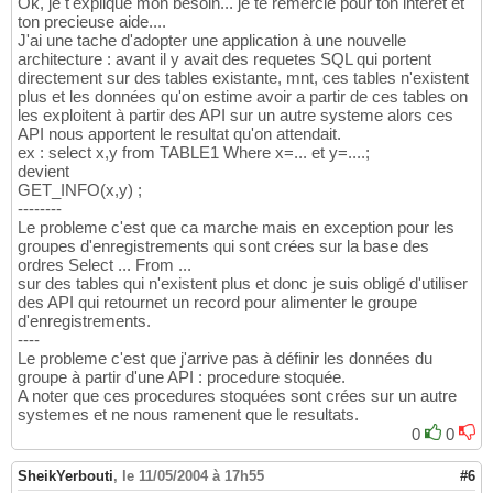
Ok, je t'explique mon besoin... je te remercie pour ton interet et
ton precieuse aide....
J'ai une tache d'adopter une application à une nouvelle
architecture : avant il y avait des requetes SQL qui portent
directement sur des tables existante, mnt, ces tables n'existent
plus et les données qu'on estime avoir a partir de ces tables on
les exploitent à partir des API sur un autre systeme alors ces
API nous apportent le resultat qu'on attendait.
ex : select x,y from TABLE1 Where x=... et y=....;
devient
GET_INFO(x,y) ;
--------
Le probleme c'est que ca marche mais en exception pour les
groupes d'enregistrements qui sont crées sur la base des
ordres Select ... From ...
sur des tables qui n'existent plus et donc je suis obligé d'utiliser
des API qui retournet un record pour alimenter le groupe
d'enregistrements.
----
Le probleme c'est que j'arrive pas à définir les données du
groupe à partir d'une API : procedure stoquée.
A noter que ces procedures stoquées sont crées sur un autre
systemes et ne nous ramenent que le resultats.
0
0
SheikYerbouti
,
le 11/05/2004 à 17h55
#6