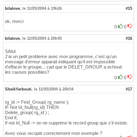
bilalove
,
le 11/05/2004 à 19h26
#15
ok, merci
0
0
bilalove
,
le 11/05/2004 à 20h45
#16
SAlut
J'ai un petit probleme avec mon programme, c'est qu'un
message d'erreur apparait indiquant qu'il est impossible
d'effacer le groupe... cad que le DELET_GROUP a echoué
les causes possibles?
0
0
SheikYerbouti
,
le 11/05/2004 à 20h54
#17
rg_id := Find_Group( rg_name );
IF Not Id_Null(rg_id) THEN
Delete_group( rg_id ) ;
End if;
If not Id_Null -> on ne supprime le record group que s'il existe.
Avez vous recopié correctement mon exemple ?