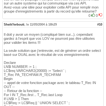
sur un autre systeme qui lui communique via ces API.
Avez-vous une idée pour exploiter cette API pour remplir mon
groupe d'enregistrements à partir du record qu'elle retourne?
0
0
SheikYerbouti
,
le 11/05/2004 à 18h29
#10
Il doit y avoir un moyen (compliqué bien sur...). cependant
gardez à l'esprit que vos LOV ne pourront pas être utilisées
pour valider les items !!!
La seule solution que j'entrevoie, est de générer un ordre select
basé sur DUAL avec le résultat de vos enregistrements
Declare
LN$I NUMBER := 1 ;
LC$req VARCHAR2(20000) := 'Select ' ;
T_Rec PA_TECHFAM.R_TECHFAM
Begin
-- appel de votre fonction package avec le tableau T_Rec IN
OUT --
-- Retour de la fonction --
For I IN T_Rec.first .. T_Rec.last Loop
If LN$I > 1 Then
LC$Req := LC$Req || ' UNION SELECT ' ;