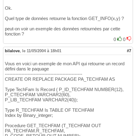
Ok.
Quel type de données retourne la fonction GET_INFO(x,y) ?
peut-on voir un exemple des données retournées par cette
fonction ?
0
0
bilalove
,
le 11/05/2004 à 18h01
#7
Vous en voici un exemple de mon API qui retourne un record
défini dans le paquage
---------------------------------------------------
CREATE OR REPLACE PACKAGE PA_TECHFAM AS
Type TechFam Is Record ( P_ID_TECHFAM NUMBER(12),
P_CTECHFAM VARCHAR2(60),
P_LIB_TECHFAM VARCHAR2(40));
Type R_TECHFAM Is TABLE OF TECHFAM
Index by Binary_integer;
Procedure GET_TECHFAM (T_TECHFAM OUT
PA_TECHFAM.R_TECHFAM,
P_CODE_RETOUR OUT NUMBER);