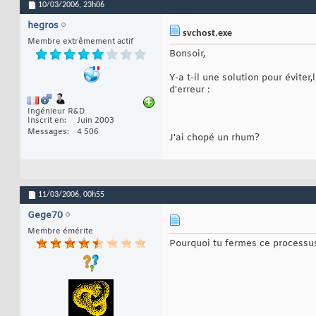
10/03/2006,
23h06
hegros
svchost.exe
Membre extrêmement actif
Bonsoir,
Y-a t-il une solution pour évite
d'erreur :
Ingénieur R&D
Inscrit en
Juin 2003
Messages
4 506
J'ai chopé un rhum?
11/03/2006,
00h55
Gege70
Membre émérite
Pourquoi tu fermes ce process