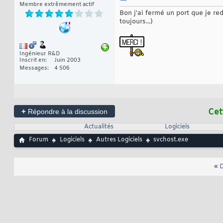
Membre extrêmement actif
Bon j'ai fermé un port que je r
toujours...)
Ingénieur R&D
Inscrit en
Juin 2003
Messages
4 506
+
Cet
Répondre à la discussion
Actualités
Logiciels
Forum
Logiciels
Autres Logiciels
svchost.exe
«
D