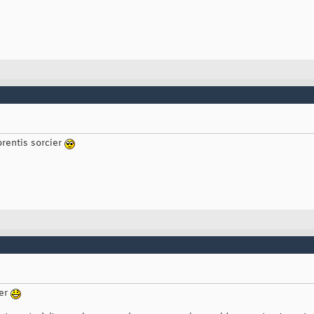
prentis sorcier
ier