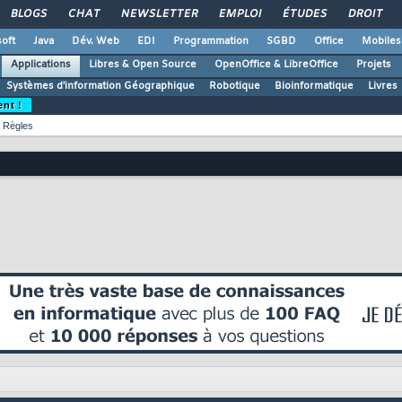
BLOGS
CHAT
NEWSLETTER
EMPLOI
ÉTUDES
DROIT
oft
Java
Dév. Web
EDI
Programmation
SGBD
Office
Mobiles
Applications
Libres & Open Source
OpenOffice & LibreOffice
Projets
Systèmes d'information Géographique
Robotique
Bioinformatique
Livres
ent !
Règles