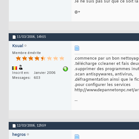
Je ne suis pas sûr que ce soit 
@+
11/03/2006,
14h55
Ksual
Membre émérite
.commence par un bon nettoyage 
.télécharge ccleaner et fais deux
.supprimer des programmes inut
Inscrit en
Janvier 2006
.scan antispywares, antivirus,
Messages
603
.défragmentation ainsi que le f
.pour configurer les services
http://www.depannetonpc.net/ar
--
12/03/2006,
12h59
hegros