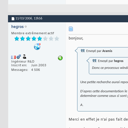
11/03/2006,
13h56
hegros
Membre extrêmement actif
bonjour,
Envoyé par
Aramis
Envoyé par
hegros
Ingénieur R&D
Inscrit en
Juin 2003
Donc ce processus window
Messages
4 506
Une petite recherche aurai repo
D'apres cette documentation le 
determiner comme ceux ci sont 
A.
Merci en effet je n'ai pas fait d