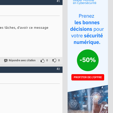
#1
 des tâches, d'avoir ce message
Répondre avec citation
0
0
#2