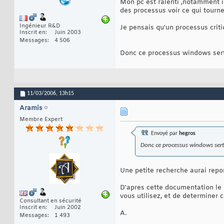
Mon pc est ralenti ,notamment i
des processus voir ce qui tourne
Ingénieur R&D
Je pensais qu'un processus criti
Inscrit en
Juin 2003
Messages
4 506
Donc ce processus windows sert 
11/03/2006,
13h15
Aramis
Membre Expert
Envoyé par
hegros
Donc ce processus windows sert à
Une petite recherche aurai repo
D'apres cette documentation le 
vous utilisez, et de determiner
Consultant en sécurité
Inscrit en
Juin 2002
A.
Messages
1 493