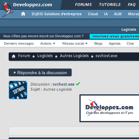
FORUMS
TUTORIELS
FAQ
DI/DSI Solutions d'entreprise
Cloud
IA
ALM
Micros
Logiciels
Vous n'êtes pas encore inscrit sur Developpez.com ?
Inscrivez-vous gratuitem
Derniers messages
Actions
Réseau social
Blogs
Agenda
Chat
Forum
Logiciels
Autres Logiciels
svchost.exe
+
Répondre à la discussion
Discussion :
svchost.exe
Sujet :
Autres Logiciels