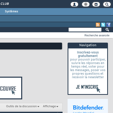
CLUB
Systèmes
Recherche avancée
Navigation
Inscrivez-vous
gratuitement
pour pouvoir participer,
suivre les réponses en
temps réel, voter pour
les messages, poser vos
propres questions et
recevoir la newsletter
Outils de la discussion
Affichage