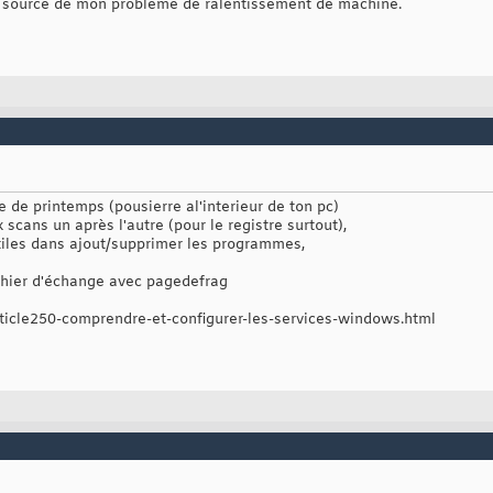
la source de mon probléme de ralentissement de machine.
de printemps (pousierre al'interieur de ton pc)
 scans un après l'autre (pour le registre surtout),
iles dans ajout/supprimer les programmes,
ichier d'échange avec pagedefrag
ticle250-comprendre-et-configurer-les-services-windows.html