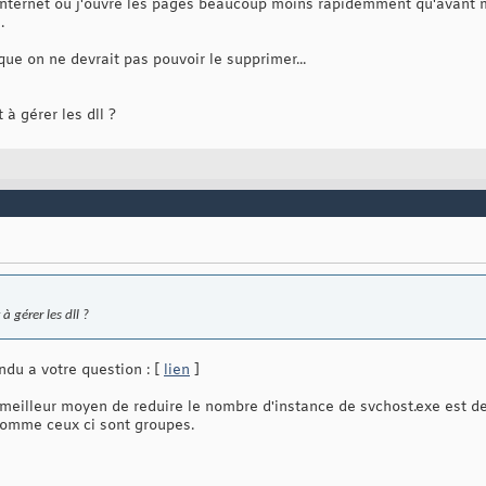
nternet où j'ouvre les pages beaucoup moins rapidemment qu'avant m
.
que on ne devrait pas pouvoir le supprimer...
à gérer les dll ?
 gérer les dll ?
ndu a votre question : [
lien
]
meilleur moyen de reduire le nombre d'instance de svchost.exe est d
 comme ceux ci sont groupes.