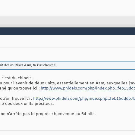
ait des routines Asm, tu l'as cherché.
 c'est du chinois.
eu pour l'avenir de deux units, essentiellement en Asm, auxquelles j'av
ené qu'on trouve ici :
http://www.phidels.com/php/index.php...feb15d
qu'on trouve ici :
http://www.phidels.com/php/index.php...feb15dddb7
'une des deux units précitées.
: on n'arrête pas le progrès : bienvenue au 64 bits.