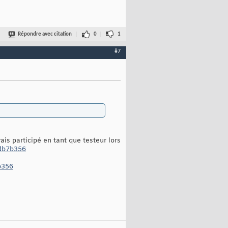
Répondre avec citation
0
1
#7
ais participé en tant que testeur lors
ddb7b356
b356