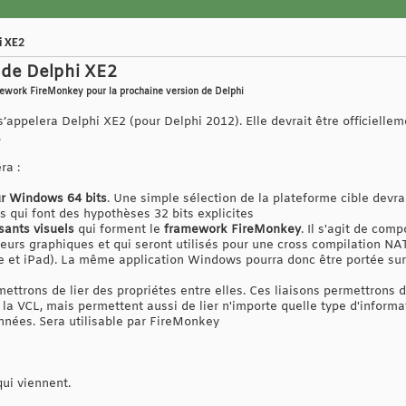
i XE2
 de Delphi XE2
mework FireMonkey pour la prochaine version de Delphi
s’appelera Delphi XE2 (pour Delphi 2012). Elle devrait être officiell
.
ra :
ur Windows 64 bits
. Une simple sélection de la plateforme cible devrai
s qui font des hypothèses 32 bits explicites
ants visuels
qui forment le
framework FireMonkey
. Il s'agit de com
seurs graphiques et qui seront utilisés pour une cross compilation N
ne et iPad). La même application Windows pourra donc être portée su
ettrons de lier des propriétes entre elles. Ces liaisons permettrons
la VCL, mais permettent aussi de lier n'importe quelle type d'informa
nnées. Sera utilisable par FireMonkey
ui viennent.