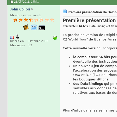
21/08/2011,
15h41
John Colibri
Première présentation de Delph
Membre expérimenté
Première présentation
Compilateur 64 bits, DataBindings et fra
La prochaine version de Delphi 
X2 World Tour" de Buenos Aires
Inscrit en
Octobre 2006
Messages
53
Cette nouvelle version incorpore
le compilateur 64 bits po
éventuelle des instruction
un nouveau jeu de compos
l'accélération des proces
OsX et iOs (l'Os de iPho
les boutiques iPhone
des DataBindings
qui perm
sensibles aux données de 
relatives aux bases de do
Plus d'infos dans les semaines q