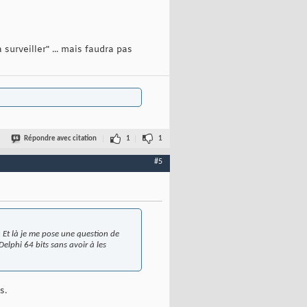
 surveiller" ... mais faudra pas
Répondre avec citation
1
1
#5
 Et là je me pose une question de
elphi 64 bits sans avoir à les
s.