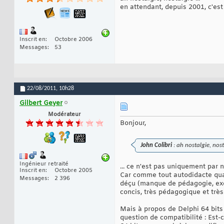
en attendant, depuis 2001, c'es
Inscrit en
Octobre 2006
Messages
53
22/08/2011,
10h28
Gilbert Geyer
Modérateur
Bonjour,
John Colibri
: ah nostalgie, nosta
Ingénieur retraité
... ce n'est pas uniquement par n
Inscrit en
Octobre 2005
Car comme tout autodidacte qua
Messages
2 396
déçu (manque de pédagogie, exemp
concis, très pédagogique et très 
Mais à propos de Delphi 64 bits
question de compatibilité : Est