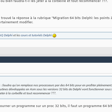
 ou bien faudra-t-il les jeter à la corbeille et tout recommencer ???.
i trouvé la réponse à la rubrique "Migration 64 bits Delphi: les points à
ertainement modifier.
AQ Delphi
et les
cours et tutoriels Delphi
 : faudra qu'on remplace nos processeurs par des 64 bits pour en profiter pleinement.
outines développées en Asm sous les versions 32 bits de Delphi vont fonctionner sous D
jeter à la corbeille et tout recommencer ???.
 tourner un programme sur un proc 32 bits, il faut un programme 64 bit