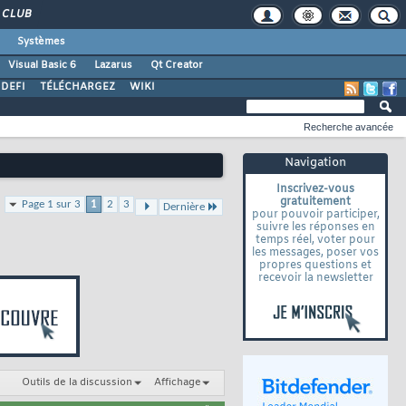
CLUB
Systèmes
Visual Basic 6
Lazarus
Qt Creator
DEFI
TÉLÉCHARGEZ
WIKI
Recherche avancée
Navigation
Inscrivez-vous
gratuitement
Page 1 sur 3
1
2
3
Dernière
pour pouvoir participer,
suivre les réponses en
temps réel, voter pour
les messages, poser vos
propres questions et
recevoir la newsletter
Outils de la discussion
Affichage