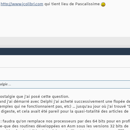
t
http://www.jcolibri.com
qui tient lieu de Pascalissime
lgie ...
ostalgie que j'ai posé cette question.
nd j'ai démarré avec Delphi j'ai acheté successivement une flopée 
les qui ne fonctionnaient pas, etc) ... jusqu'au jour où j'ai trouvé 
digeste, et cela avait été pareil pour la quasi-totalité des articles de
 : faudra qu'on remplace nos processeurs par des 64 bits pour en prof
-ce-que des routines développées en Asm sous les versions 32 bits de