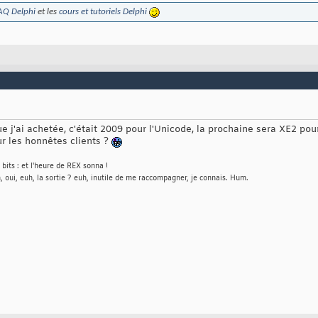
AQ Delphi
et les
cours et tutoriels Delphi
e j'ai achetée, c'était 2009 pour l'Unicode, la prochaine sera XE2 pour
ur les honnêtes clients ?
its : et l'heure de REX sonna !
 oui, euh, la sortie ? euh, inutile de me raccompagner, je connais. Hum.