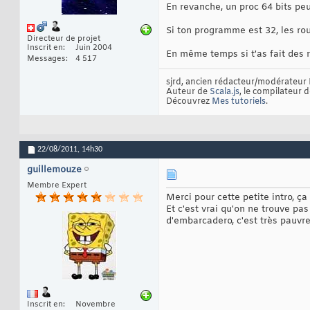
En revanche, un proc 64 bits pe
Si ton programme est 32, les rou
Directeur de projet
Inscrit en
Juin 2004
En même temps si t'as fait des 
Messages
4 517
sjrd, ancien rédacteur/modérateur 
Auteur de
Scala.js
, le compilateur 
Découvrez
Mes tutoriels
.
22/08/2011,
14h30
guillemouze
Membre Expert
Merci pour cette petite intro, ça
Et c'est vrai qu'on ne trouve pas
d'embarcadero, c'est très pauvre
Inscrit en
Novembre