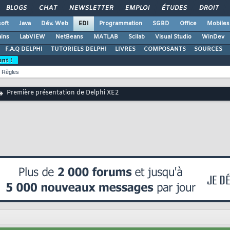
BLOGS
CHAT
NEWSLETTER
EMPLOI
ÉTUDES
DROIT
oft
Java
Dév. Web
EDI
Programmation
SGBD
Office
Mobiles
ains
LabVIEW
NetBeans
MATLAB
Scilab
Visual Studio
WinDev
F.A.Q DELPHI
TUTORIELS DELPHI
LIVRES
COMPOSANTS
SOURCES
ent !
Règles
Première présentation de Delphi XE2