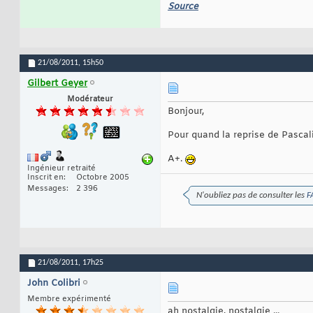
Source
21/08/2011,
15h50
Gilbert Geyer
Modérateur
Bonjour,
Pour quand la reprise de Pascal
A+.
Ingénieur retraité
Inscrit en
Octobre 2005
Messages
2 396
N'oubliez pas de consulter les
F
21/08/2011,
17h25
John Colibri
Membre expérimenté
ah nostalgie, nostalgie ...