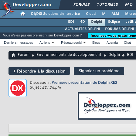
FORUMS
TUTORIELS
FAQ
DI/DSI Solutions d'entreprise
Cloud
IA
ALM
Micros
EDI
4D
Delphi
Eclipse
JetBr
ACTUALITÉS DELPHI
FORUMS DELPHI
Vous n'êtes pas encore inscrit sur Developpez.com ?
Inscrivez-vous gratuitem
Derniers messages
Actions
Réseau social
Blogs
Agenda
Chat
Forum
Environnements de développement
Delphi
EDI
+
Signaler un problème
Répondre à la discussion
Discussion :
Première présentation de Delphi XE2
Sujet :
EDI Delphi