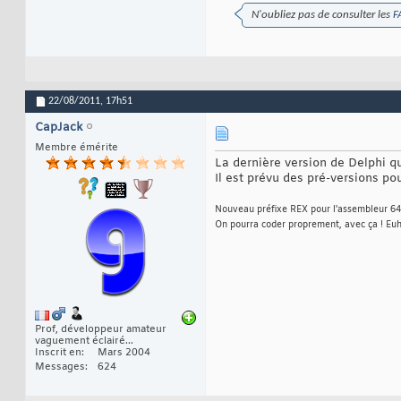
N'oubliez pas de consulter les
F
22/08/2011,
17h51
CapJack
Membre émérite
La dernière version de Delphi qu
Il est prévu des pré-versions po
Nouveau préfixe REX pour l'assembleur 64 b
On pourra coder proprement, avec ça ! Euh,
Prof, développeur amateur
vaguement éclairé...
Inscrit en
Mars 2004
Messages
624