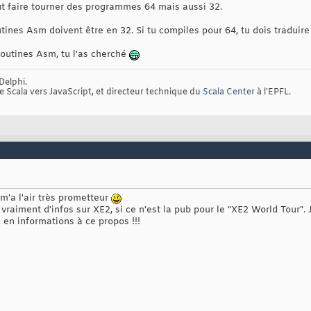
ut faire tourner des programmes 64 mais aussi 32.
tines Asm doivent être en 32. Si tu compiles pour 64, tu dois traduir
routines Asm, tu l'as cherché
Delphi.
de Scala vers JavaScript, et directeur technique du
Scala Center
à l'EPFL.
 m'a l'air très prometteur
 vraiment d'infos sur XE2, si ce n'est la pub pour le "XE2 World Tour". J
 en informations à ce propos !!!