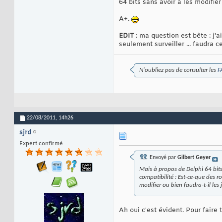
64 bits sans avoir à les modifier
A+.
EDIT
: ma question est bête : j'a
seulement surveiller ... faudra c
N'oubliez pas de consulter les
F
22/08/2011,
14h26
sjrd
Expert confirmé
Envoyé par
Gilbert Geyer
Mais à propos de Delphi 64 bits
compatibilité : Est-ce-que des r
modifier ou bien faudra-t-il les 
Ah oui c'est évident. Pour faire