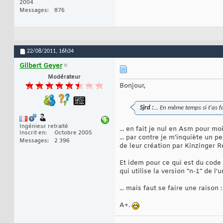
2004
Messages
876
22/08/2011,
16h34
Gilbert Geyer
Modérateur
Bonjour,
Sjrd :
... En même temps si t'as f
Ingénieur retraité
... en fait je nul en Asm pour moi
Inscrit en
Octobre 2005
... par contre je m'inquiète un p
Messages
2 396
de leur création par Kinzinger R
Et idem pour ce qui est du code 
qui utilise la version "n-1" de l
... mais faut se faire une raison 
A+.