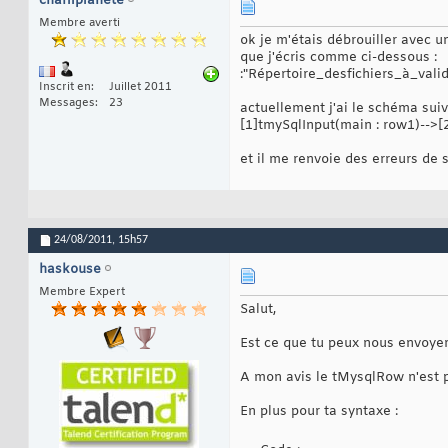
charliplanete
Membre averti
ok je m'étais débrouiller avec u
que j'écris comme ci-dessous :
:"Répertoire_desfichiers_à_vali
Inscrit en
Juillet 2011
Messages
23
actuellement j'ai le schéma suiv
[1]tmySqlInput(main : row1)-->[2
et il me renvoie des erreurs de s
24/08/2011,
15h57
haskouse
Membre Expert
Salut,
Est ce que tu peux nous envoyer 
A mon avis le tMysqlRow n'est pa
En plus pour ta syntaxe :