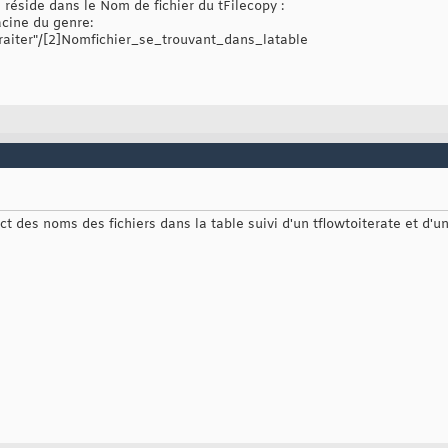
réside dans le Nom de fichier du tFilecopy :
acine du genre:
raiter"/[2]Nomfichier_se_trouvant_dans_latable
t des noms des fichiers dans la table suivi d'un tflowtoiterate et d'un 