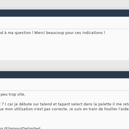
d à ma question ! Merci beaucoup pour ces indications !
 peu trop vite.
? ( car je débute sur talend et tapant select dans la palette il me ret
e mon utilisation n'est pas correcte. Je suis en train de fouiller l'aid
n tFileInputDelimited.