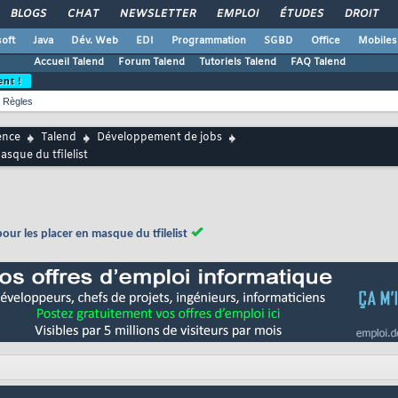
BLOGS
CHAT
NEWSLETTER
EMPLOI
ÉTUDES
DROIT
oft
Java
Dév. Web
EDI
Programmation
SGBD
Office
Mobiles
Accueil Talend
Forum Talend
Tutoriels Talend
FAQ Talend
ent !
Règles
ence
Talend
Développement de jobs
sque du tfilelist
ur les placer en masque du tfilelist