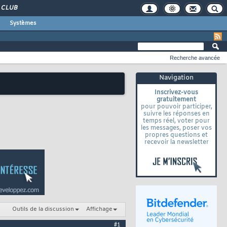
CLUB
Systèmes
Recherche avancée
Navigation
Inscrivez-vous
gratuitement
pour pouvoir participer,
suivre les réponses en
temps réel, voter pour
les messages, poser vos
propres questions et
recevoir la newsletter
Outils de la discussion
Affichage
#1