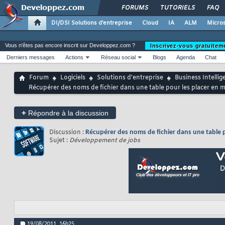
FORUMS
TUTORIELS
FAQ
DI/DSI Solutions d'entreprise
Cloud
IA
ALM
Micros
Vous n'êtes pas encore inscrit sur Developpez.com ?
Inscrivez-vous gratuitem
Derniers messages
Actions
Réseau social
Blogs
Agenda
Chat
Forum
Logiciels
Solutions d'entreprise
Business Intellig
Récupérer des noms de fichier dans une table pour les placer en ma
+
Répondre à la discussion
Discussion :
Récupérer des noms de fichier dans une table po
Sujet :
Développement de jobs
19/08/2011,
16h25