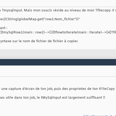
n TmysqlInput. Mais mon soucis réside au niveau de mon Tfilecopy: Il 
der/((String)globalMap.get("row2.Nom_fichier"))"
ant :
]tmySqlRow1(main : row2)-->[3]tflowtoIterate(main : iterate)-->[4]Tf
yntaxe sur le nom de fichier de fichier à copier.
une capture d'écran de ton job, puis des proprietes de ton tFileCopy 
s utile dans ton job, le tMySqlInput est largement suiffisant !!