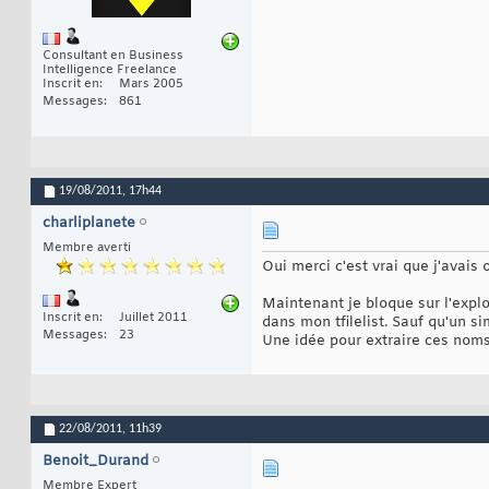
Consultant en Business
Intelligence Freelance
Inscrit en
Mars 2005
Messages
861
19/08/2011,
17h44
charliplanete
Membre averti
Oui merci c'est vrai que j'avais o
Maintenant je bloque sur l'expl
Inscrit en
Juillet 2011
dans mon tfilelist. Sauf qu'un s
Messages
23
Une idée pour extraire ces noms
22/08/2011,
11h39
Benoit_Durand
Membre Expert