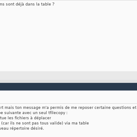
oms sont déjà dans la table ?
ourt mais ton message m'a permis de me reposer certaine questions et 
ape suivante avec un seul tfilecopy :
itue les fichiers à déplacer
s (car ils ne sont pas tous valide) via ma table
veau répertoire désiré.