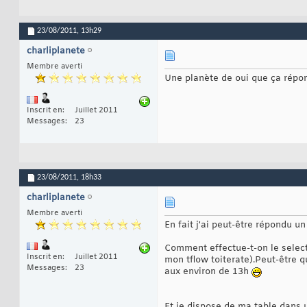
23/08/2011,
13h29
charliplanete
Membre averti
Une planète de oui que ça répon
Inscrit en
Juillet 2011
Messages
23
23/08/2011,
18h33
charliplanete
Membre averti
En fait j'ai peut-être répondu un
Comment effectue-t-on le select 
Inscrit en
Juillet 2011
mon tflow toiterate).Peut-être qu
Messages
23
aux environ de 13h
Et je dispose de ma table dans u