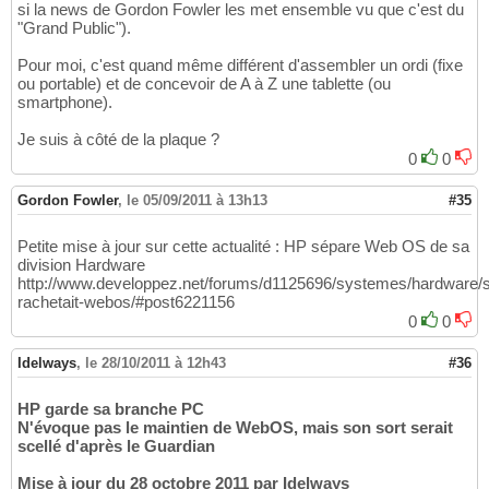
si la news de Gordon Fowler les met ensemble vu que c'est du
"Grand Public").
Pour moi, c'est quand même différent d'assembler un ordi (fixe
ou portable) et de concevoir de A à Z une tablette (ou
smartphone).
Je suis à côté de la plaque ?
0
0
Gordon Fowler
,
le 05/09/2011 à 13h13
#35
Petite mise à jour sur cette actualité : HP sépare Web OS de sa
division Hardware
http://www.developpez.net/forums/d1125696/systemes/hardware
rachetait-webos/#post6221156
0
0
Idelways
,
le 28/10/2011 à 12h43
#36
HP garde sa branche PC
N'évoque pas le maintien de WebOS, mais son sort serait
scellé d'après le Guardian
Mise à jour du 28 octobre 2011 par Idelways