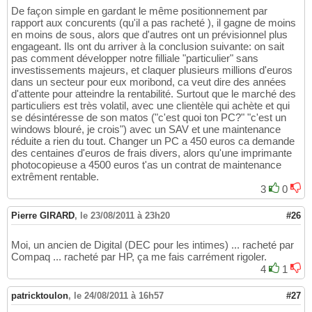
De façon simple en gardant le même positionnement par
rapport aux concurents (qu'il a pas racheté ), il gagne de moins
en moins de sous, alors que d'autres ont un prévisionnel plus
engageant. Ils ont du arriver à la conclusion suivante: on sait
pas comment développer notre filliale "particulier" sans
investissements majeurs, et claquer plusieurs millions d'euros
dans un secteur pour eux moribond, ca veut dire des années
d'attente pour atteindre la rentabilité. Surtout que le marché des
particuliers est très volatil, avec une clientèle qui achète et qui
se désintéresse de son matos ("c'est quoi ton PC?" "c'est un
windows blouré, je crois") avec un SAV et une maintenance
réduite a rien du tout. Changer un PC a 450 euros ca demande
des centaines d'euros de frais divers, alors qu'une imprimante
photocopieuse a 4500 euros t'as un contrat de maintenance
extrêment rentable.
3
0
Pierre GIRARD
,
le 23/08/2011 à 23h20
#26
Moi, un ancien de Digital (DEC pour les intimes) ... racheté par
Compaq ... racheté par HP, ça me fais carrément rigoler.
4
1
patricktoulon
,
le 24/08/2011 à 16h57
#27