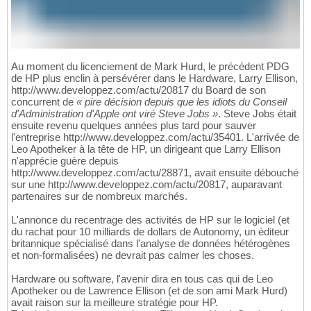
Au moment du licenciement de Mark Hurd, le précédent PDG
de HP plus enclin à persévérer dans le Hardware, Larry Ellison,
http://www.developpez.com/actu/20817 du Board de son
concurrent de
« pire décision depuis que les idiots du Conseil
d'Administration d'Apple ont viré Steve Jobs »
. Steve Jobs était
ensuite revenu quelques années plus tard pour sauver
l'entreprise http://www.developpez.com/actu/35401. L'arrivée de
Leo Apotheker à la tête de HP, un dirigeant que Larry Ellison
n'apprécie guère depuis
http://www.developpez.com/actu/28871, avait ensuite débouché
sur une http://www.developpez.com/actu/20817, auparavant
partenaires sur de nombreux marchés.
L'annonce du recentrage des activités de HP sur le logiciel (et
du rachat pour 10 milliards de dollars de Autonomy, un éditeur
britannique spécialisé dans l'analyse de données hétérogènes
et non-formalisées) ne devrait pas calmer les choses.
Hardware ou software, l'avenir dira en tous cas qui de Leo
Apotheker ou de Lawrence Ellison (et de son ami Mark Hurd)
avait raison sur la meilleure stratégie pour HP.