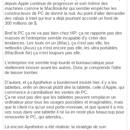
depuis Apple continue de progresser et sort même des
machines comme le MacBookAir qui semble empêcher les
constructeurs de PC de dormir la nuit. Au point d'aller demander
des rabais à Intel qui leur a déjà pourtant accordé un fond de
300 millions de $.
Bref le PC ça ne va pas bien chez HP: ça ne rapporte pas des
masses et l'entreprise semble incapable d'y créer des
tendances. Les touts en un (iMac), ça n'est pas elle, les
netbooks (Asus) ça n'est encore pas elle, les ultra portables
(MacBook Air) ça n'est toujours pas elle.
L'entreprise me semble trop lourde et bureaucratique pour
réellement innover avant les autres. Donc je comprends l'idée
de laisser tomber.
D'autant, et ça Apotheker a lourdement insisté hier, il y a les
tablettes, enfin on devrait plutôt dire la tablette, celle d'Apple, qui
commence à cannibaliser les ventes de PC.
Ça ne veut pas dire que les tablettes peuvent remplacer un
ordinateur pour tous les usages possibles et imaginables, mais
que le client n'a qu'un seul porte-monnaie, et que quand il a mis
ses sous dans une tablette il ne lui en reste plus beaucoup pour
renouveler le PC, qui attendra...
Là encore Apotheker a été réaliste: la stratégie de son