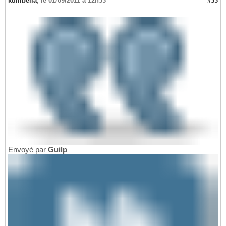
kdmbella
,
le 01/09/2011 à 12h53
#33
Envoyé par
Guilp