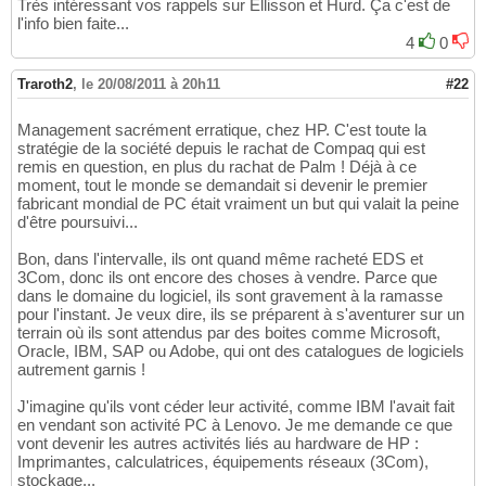
Très intéressant vos rappels sur Ellisson et Hurd. Ça c'est de
l'info bien faite...
4
0
Traroth2
,
le 20/08/2011 à 20h11
#22
Management sacrément erratique, chez HP. C'est toute la
stratégie de la société depuis le rachat de Compaq qui est
remis en question, en plus du rachat de Palm ! Déjà à ce
moment, tout le monde se demandait si devenir le premier
fabricant mondial de PC était vraiment un but qui valait la peine
d'être poursuivi...
Bon, dans l'intervalle, ils ont quand même racheté EDS et
3Com, donc ils ont encore des choses à vendre. Parce que
dans le domaine du logiciel, ils sont gravement à la ramasse
pour l'instant. Je veux dire, ils se préparent à s'aventurer sur un
terrain où ils sont attendus par des boites comme Microsoft,
Oracle, IBM, SAP ou Adobe, qui ont des catalogues de logiciels
autrement garnis !
J'imagine qu'ils vont céder leur activité, comme IBM l'avait fait
en vendant son activité PC à Lenovo. Je me demande ce que
vont devenir les autres activités liés au hardware de HP :
Imprimantes, calculatrices, équipements réseaux (3Com),
stockage...