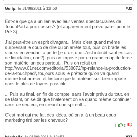
Guilp
,
le 31/08/2011 à 11h50
#32
Est-ce que ça a un lien avec leur ventes spectaculaires de
TouchPad à prix cassés? (et apparemment prévu pareil pour le
Pré 3)
J'ai peut-être un esprit divagant... Mais c'est quand même
surprenant le coup de dire qu'on arrête tout, puis on brade les
stocks en vendant à perte (je crois que c'est interdit sauf en cas
de liquidation, non?), puis on impose par un grand coup de force
son matériel un peu partout... Puis on refait un
http://www.01net.com/editorial/538872/hp-relance-la-production-
de-la-touchpad/, toujours sous le prétexte qu'on va quand
même tout arrêter, et histoire que le matériel soit bien imposé
dans le plus de foyers possible...
... Puis au final, en fin de compte, sans l'avoir prévu du tout, en
se tâtant, on se dit que finalement on va quand même continuer
dans ce secteur, en créant une spin-off...
C'est moi qui me fait des idées, où on a là un beau coup
marketing tiré par les cheveux?
1
0