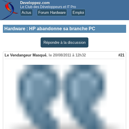
Developpez.com
Le Club des Développeurs et IT Pro
Actus
Forum Hardware
Emploi
Hardware
:
HP abandonne sa branche PC
Répondre à la discussion
Le Vendangeur Masqué
,
le 20/08/2011 à 12h32
#21