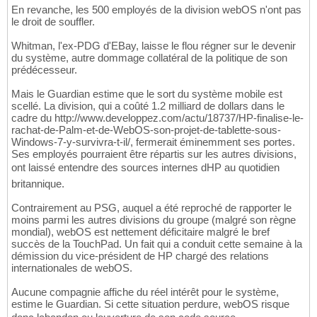
En revanche, les 500 employés de la division webOS n'ont pas
le droit de souffler.
Whitman, l'ex-PDG d'EBay, laisse le flou régner sur le devenir
du système, autre dommage collatéral de la politique de son
prédécesseur.
Mais le Guardian estime que le sort du système mobile est
scellé. La division, qui a coûté 1.2 milliard de dollars dans le
cadre du http://www.developpez.com/actu/18737/HP-finalise-le-
rachat-de-Palm-et-de-WebOS-son-projet-de-tablette-sous-
Windows-7-y-survivra-t-il/, fermerait éminemment ses portes.
Ses employés pourraient être répartis sur les autres divisions,
ont laissé entendre des sources internes dHP au quotidien
britannique.
Contrairement au PSG, auquel a été reproché de rapporter le
moins parmi les autres divisions du groupe (malgré son règne
mondial), webOS est nettement déficitaire malgré le bref
succès de la TouchPad. Un fait qui a conduit cette semaine à la
démission du vice-président de HP chargé des relations
internationales de webOS.
Aucune compagnie affiche du réel intérêt pour le système,
estime le Guardian. Si cette situation perdure, webOS risque