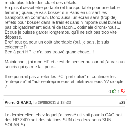
rendu plus fidèle des clc et des détails.
En plus il devait être portable (et transportable pour une faible
femme ) quand je vais bosser sur Paris en utilisant les
transports en commun. Donc aussi un écran sans (trop de)
reflets pour bosser dans le train et dans n'importe quel bureau
pas obligatoirement éclairé de façon... optimale dirons-nous...
Et que je puisse garder longtemps, qu'il ne soit pas trop vite
dépassé.
Bref, tout ça pour un coût abordable (oui, je sais, je suis
exigeante !)
Ben à part HP je n'ai pas trouvé grand chose...!
Maintenant, j'ai mon HP et c'est de penser au jour où j'aurais un
soucis qui ça me fait peur...
Il ne pourrait pas arrêter les PC "particulier" et continuer les
"entreprise" et "auto-entrepreneurs et télétravailleurs"?? siouplé
?
0
1
Pierre GIRARD
,
le 29/08/2011 à 18h23
#29
Le dernier client chez lequel j'ai bossé utilisait pour la CAO soit
des HP Z400 soit des stations SUN (les deux sous SUN
SOLARIS).