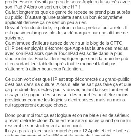
prédécesseur n'avait que peu de sens: Apple a du succès avec
son iPad ? Alors on sort un clone HP !
Ça fait longtemps que ce genre de recette ne prend plus auprès
du public. D'autant qu'une tablette sans un bon écosystème
applicatif derrière ça ne sert un peu à rien.
Devant l'étendu du bide, le patron a donc préféré tout arrêter. Il
est quasiment impossible de se démarquer par une attitude de
suivisme.
Ça m'amuse d'ailleurs assez de voir sur le blog de la CFTC
d'HP des employés s'étonner que Apple fait la une des médias
avec son iPad alors que la TouchPad est sortie dans la plus
stricte intimité. Faudrait leur expliquer que sans la moindre pub
et en sortant leur tablette après tout le monde il fallait pas
s'attendre à attirer beaucoup l'attention...
Ce qu'on voit c'est que HP est trop déconnecté du grand-public,
c'est pas dans sa culture. Alors si elle ne sait pas faire ça et que
ça prendrait des siècles pour y arriver, autant laisser tomber et
essayer de gagner des sous sur des marchés peut-être moins
prestigieux comme les logiciels d'entreprises, mais au moins
qui rapporteront quelque chose.
Donc pour moi tout ça est logique et on ne bâtie rien de sérieux
à rêver d'être le clone d'une entreprise à succès quand on ne lui
ressemble sur strictement aucun point.
Il n'y a pas la place sur le marché pour 12 Apple et cette boîte a
un fonctionnement très différent du reste de l'industrie.