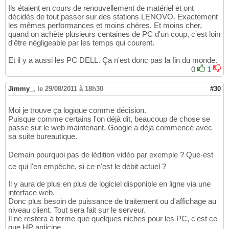
Ils étaient en cours de renouvellement de matériel et ont
décidés de tout passer sur des stations LENOVO. Exactement
les mêmes performances et moins chères. Et moins cher,
quand on achète plusieurs centaines de PC d'un coup, c'est loin
d'être négligeable par les temps qui courent.
Et il y a aussi les PC DELL. Ça n'est donc pas la fin du monde.
0
1
Jimmy_
,
le 29/08/2011 à 18h30
#30
Moi je trouve ça logique comme décision.
Puisque comme certains l'on déjà dit, beaucoup de chose se
passe sur le web maintenant. Google a déjà commencé avec
sa suite bureautique.
Demain pourquoi pas de lédition vidéo par exemple ? Que-est
ce qui l'en empêche, si ce n'est le débit actuel ?
Il y aura de plus en plus de logiciel disponible en ligne via une
interface web.
Donc plus besoin de puissance de traitement ou d'affichage au
niveau client. Tout sera fait sur le serveur.
Il ne restera à terme que quelques niches pour les PC, c'est ce
que HP anticipe.