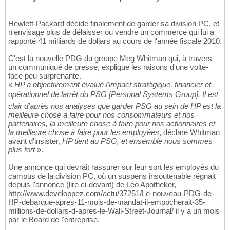
Hewlett-Packard décide finalement de garder sa division PC, et
n'envisage plus de délaisser ou vendre un commerce qui lui a
rapporté 41 milliards de dollars au cours de l'année fiscale 2010.
C'est la nouvelle PDG du groupe Meg Whitman qui, à travers
un communiqué de presse, explique les raisons d'une volte-
face peu surprenante.
«
HP a objectivement évalué l'impact stratégique, financier et
opérationnel de larrêt du PSG [Personal Systems Group]. Il est
clair d'après nos analyses que garder PSG au sein de HP est la
meilleure chose à faire pour nos consommateurs et nos
partenaires, la meilleure chose à faire pour nos actionnaires et
la meilleure chose à faire pour les employées
, déclare Whitman
avant d'insister,
HP tient au PSG, et ensemble nous sommes
plus fort
».
Une annonce qui devrait rassurer sur leur sort les employés du
campus de la division PC, où un suspens insoutenable régnait
depuis l'annonce (lire ci-devant) de Leo Apotheker,
http://www.developpez.com/actu/37251/Le-nouveau-PDG-de-
HP-debarque-apres-11-mois-de-mandat-il-empocherait-35-
millions-de-dollars-d-apres-le-Wall-Street-Journal/ il y a un mois
par le Board de l'entreprise.