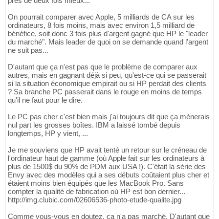
près de deux fois mieux...
On pourrait comparer avec Apple, 5 milliards de CA sur les
ordinateurs, 8 fois moins, mais avec environ 1,5 milliard de
bénéfice, soit donc 3 fois plus d'argent gagné que HP le "leader
du marché". Mais leader de quoi on se demande quand l'argent
ne suit pas...
D'autant que ça n'est pas que le problème de comparer aux
autres, mais en gagnant déjà si peu, qu'est-ce qui se passerait
si la situation économique empirait ou si HP perdait des clients
? Sa branche PC passerait dans le rouge en moins de temps
qu'il ne faut pour le dire.
Le PC pas cher c'est bien mais j'ai toujours dit que ça mènerais
nul part les grosses boîtes. IBM a laissé tombé depuis
longtemps, HP y vient, ...
Je me souviens que HP avait tenté un retour sur le créneau de
l'ordinateur haut de gamme (où Apple fait sur les ordinateurs à
plus de 1500$ du 90% de PDM aux USA !). C'était la série des
Envy avec des modèles qui a ses débuts coûtaient plus cher et
étaient moins bien équipés que les MacBook Pro. Sans
compter la qualité de fabrication où HP est bon dernier...
http://img.clubic.com/02606536-photo-etude-qualite.jpg
Comme vous-vous en doutez, ça n'a pas marché. D'autant que