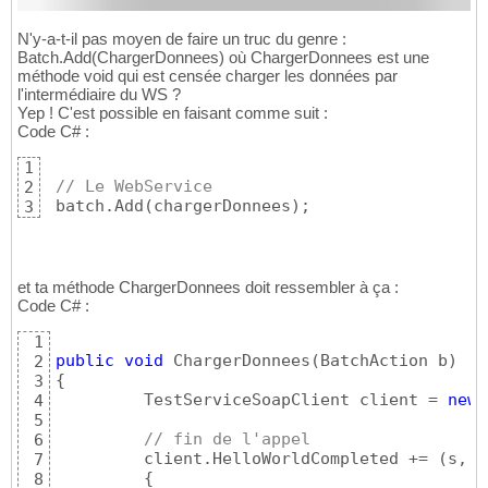
N'y-a-t-il pas moyen de faire un truc du genre :
Batch.Add(ChargerDonnees) où ChargerDonnees est une
méthode void qui est censée charger les données par
l'intermédiaire du WS ?
Yep ! C'est possible en faisant comme suit :
Code C# :
1
// Le WebService  
2
 batch.Add
(
chargerDonnees
)
;
3
et ta méthode ChargerDonnees doit ressembler à ça :
Code C# :
1
public
void
 ChargerDonnees
(
BatchAction b
)
2
{
3
         TestServiceSoapClient client = 
new
 
4
5
// fin de l'appel  
6
         client.HelloWorldCompleted += 
(
s, e
7
{
8