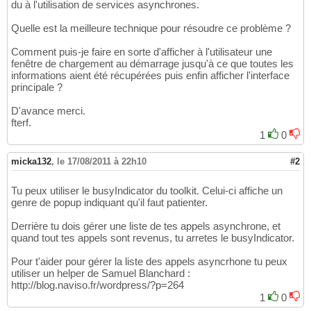
du à l'utilisation de services asynchrones.
Quelle est la meilleure technique pour résoudre ce problème ?
Comment puis-je faire en sorte d'afficher à l'utilisateur une
fenêtre de chargement au démarrage jusqu'à ce que toutes les
informations aient été récupérées puis enfin afficher l'interface
principale ?
D'avance merci.
fterf.
1
0
micka132
,
le 17/08/2011 à 22h10
#2
Tu peux utiliser le busyIndicator du toolkit. Celui-ci affiche un
genre de popup indiquant qu'il faut patienter.
Derrière tu dois gérer une liste de tes appels asynchrone, et
quand tout tes appels sont revenus, tu arretes le busyIndicator.
Pour t'aider pour gérer la liste des appels asyncrhone tu peux
utiliser un helper de Samuel Blanchard :
http://blog.naviso.fr/wordpress/?p=264
1
0