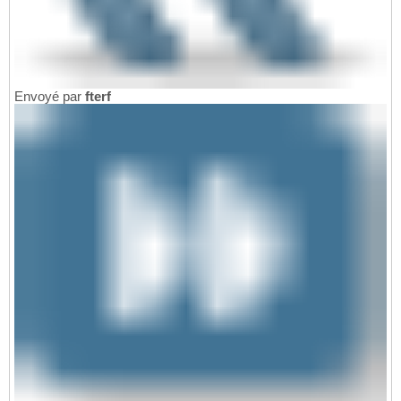
Envoyé par
fterf