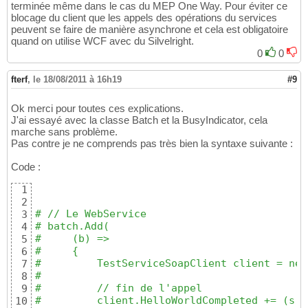
terminée même dans le cas du MEP One Way. Pour éviter ce
blocage du client que les appels des opérations du services
peuvent se faire de manière asynchrone et cela est obligatoire
quand on utilise WCF avec du Silvelright.
0
0
fterf
,
le 18/08/2011 à 16h19
#9
Ok merci pour toutes ces explications.
J'ai essayé avec la classe Batch et la BusyIndicator, cela
marche sans problème.
Pas contre je ne comprends pas très bien la syntaxe suivante :
Code :
1
2
# // Le WebService  
3
# batch.Add(  
4
#     (b) =>  
5
#     {  
6
#         TestServiceSoapClient client = new
7
#   
8
#         // fin de l'appel  
9
#         client.HelloWorldCompleted += (s, 
10