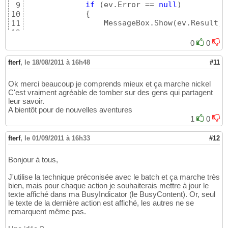
if
(
ev.Error == 
null
)
9
{
10
                 MessageBox.Show
(
ev.Result
)
;
11
12
// on peut utiliser b direc
13
0
0
//b.IsCompleted = true;  
14
// autre possibilitées  
15
fterf
,
le 18/08/2011 à 16h48
#11
                 BatchAction action = ev.Use
16
                 action.IsCompleted = 
true
; 
17
Ok merci beaucoup je comprends mieux et ça marche nickel
}
18
C'est vraiment agréable de tomber sur des gens qui partagent
}
;  

19
leur savoir.
20
A bientôt pour de nouvelles aventures
// un userState peut être mis dans 
21
1
0
//b.UserState = monUserState;  
22
// appel  
23
fterf
,
le 01/09/2011 à 16h33
#12
         client.HelloWorldAsync
(
b
)
;  

24
}
25
Bonjour à tous,
J'utilise la technique préconisée avec le batch et ça marche très
bien, mais pour chaque action je souhaiterais mettre à jour le
texte affiché dans ma BusyIndicator (le BusyContent). Or, seul
le texte de la dernière action est affiché, les autres ne se
remarquent même pas.