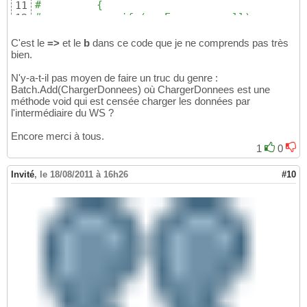
#         {  
11
#             if (ev.Error == null)  
12
#             {  
13
#                 MessageBox.Show(ev.Result)
14
C'est le
=>
et le
b
dans ce code que je ne comprends pas très
#   
bien.
15
#                 // on peut utiliser b dire
16
N'y-a-t-il pas moyen de faire un truc du genre :
#                 //b.IsCompleted = true;  
17
Batch.Add(ChargerDonnees) où ChargerDonnees est une
#                 // autre possibilitées  
18
méthode void qui est censée charger les données par
#                 BatchAction action = ev.Us
19
l'intermédiaire du WS ?
#                 action.IsCompleted = true;
20
#             }  
21
Encore merci à tous.
#         };  
22
1
0
#   
23
#         // un userState peut être mis dans
24
Invité
,
le 18/08/2011 à 16h26
#10
#         //b.UserState = monUserState;  
25
#         // appel  
26
#         client.HelloWorldAsync(b);  
27
#     }  
28
# );
29