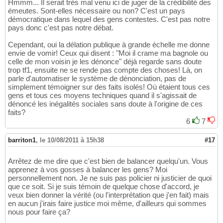
Hmmm... Il serait très mal venu ici de juger de la crédibilité des
émeutes. Sont-elles nécessaire ou non? C'est un pays
démocratique dans lequel des gens contestes. C'est pas notre
pays donc c'est pas notre débat.
Cependant, oui la délation publique à grande échelle me donne
envie de vomir! Ceux qui disent : "Moi il crame ma bagnole ou
celle de mon voisin je les dénonce" déjà regarde sans doute
trop tf1, ensuite ne se rende pas compte des choses! Là, on
parle d'automatiser le système de dénonciation, pas de
simplement témoigner sur des faits isolés! Où étaient tous ces
gens et tous ces moyens techniques quand il s'agissait de
dénoncé les inégalités sociales sans doute à l'origine de ces
faits?
6
7
barriton1
,
le 10/08/2011 à 15h38
#17
Arrêtez de me dire que c'est bien de balancer quelqu'un. Vous
apprenez à vos gosses à balancer les gens? Moi
personnellement non. Je ne suis pas policier ni justicier de quoi
que ce soit. Si je suis témoin de quelque chose d'accord, je
veux bien donner la vérité (ou l'interprétation que j'en fait) mais
en aucun j'irais faire justice moi même, d'ailleurs qui sommes
nous pour faire ça?