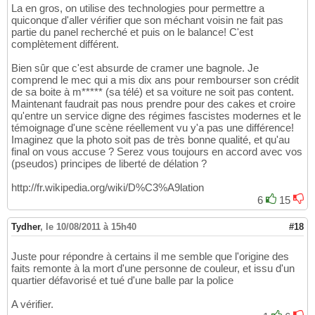
La en gros, on utilise des technologies pour permettre a
quiconque d'aller vérifier que son méchant voisin ne fait pas
partie du panel recherché et puis on le balance! C'est
complètement différent.
Bien sûr que c'est absurde de cramer une bagnole. Je
comprend le mec qui a mis dix ans pour rembourser son crédit
de sa boite à m***** (sa télé) et sa voiture ne soit pas content.
Maintenant faudrait pas nous prendre pour des cakes et croire
qu'entre un service digne des régimes fascistes modernes et le
témoignage d'une scène réellement vu y'a pas une différence!
Imaginez que la photo soit pas de très bonne qualité, et qu'au
final on vous accuse ? Serez vous toujours en accord avec vos
(pseudos) principes de liberté de délation ?
http://fr.wikipedia.org/wiki/D%C3%A9lation
6
15
Tydher
,
le 10/08/2011 à 15h40
#18
Juste pour répondre à certains il me semble que l'origine des
faits remonte à la mort d'une personne de couleur, et issu d'un
quartier défavorisé et tué d'une balle par la police
A vérifier.