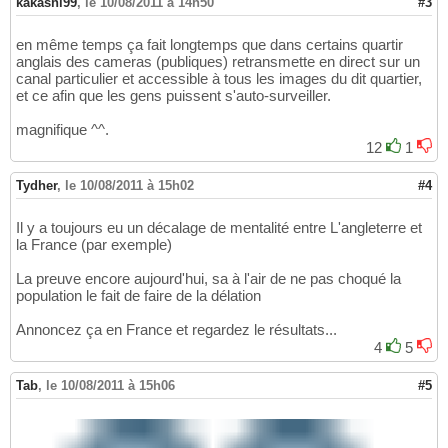
kakashi99
,
le 10/08/2011 à 14h50
#3
en même temps ça fait longtemps que dans certains quartir
anglais des cameras (publiques) retransmette en direct sur un
canal particulier et accessible à tous les images du dit quartier,
et ce afin que les gens puissent s'auto-surveiller.
magnifique ^^.
12
1
Tydher
,
le 10/08/2011 à 15h02
#4
Il y a toujours eu un décalage de mentalité entre L'angleterre et
la France (par exemple)
La preuve encore aujourd'hui, sa à l'air de ne pas choqué la
population le fait de faire de la délation
Annoncez ça en France et regardez le résultats...
4
5
Tab
,
le 10/08/2011 à 15h06
#5