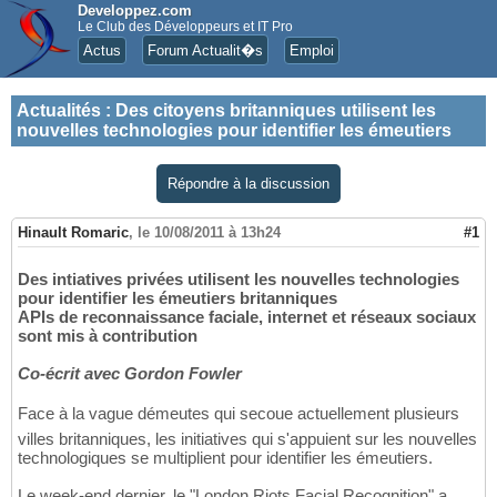
Developpez.com
Le Club des Développeurs et IT Pro
Actus
Forum Actualit�s
Emploi
Actualités
:
Des citoyens britanniques utilisent les
nouvelles technologies pour identifier les émeutiers
Répondre à la discussion
Hinault Romaric
,
le 10/08/2011 à 13h24
#1
Des intiatives privées utilisent les nouvelles technologies
pour identifier les émeutiers britanniques
APIs de reconnaissance faciale, internet et réseaux sociaux
sont mis à contribution
Co-écrit avec Gordon Fowler
Face à la vague démeutes qui secoue actuellement plusieurs
villes britanniques, les initiatives qui s'appuient sur les nouvelles
technologiques se multiplient pour identifier les émeutiers.
Le week-end dernier, le "London Riots Facial Recognition" a