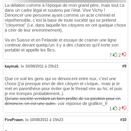
La délation comme à l'époque de mon grand père, mais tout ca
dans un cadre légal et soutenu par l'état. Vive Vichy !
Dénoncer une personne ayant commis un acte criminel et
répréhensible, c'est la base de toute société qui se prétend
"citoyenne" (i.e. dans laquelle les citoyens en ont quelque chose
à cirer de leur environnement).
Va en Suisse et en Finlande et essaye de cramer une ligne
continue devant quelqu'un: il y a des chances qu'il sorte son
portable et appelle les flics.
7
2
kaymak
,
le 10/08/2011 à 15h21
#9
Que ce soit les gens qui se dénoncent entre eux, c'est une
chose (j'ai presque envi de dire citoyen et civique.. mais je le
met en parenthèse pour éviter que le thread vire au hs, et puis
je me trompes probablement..).
Qu'une société vendant un bien profite de sa position pour en
dénoncer, en est une autre.
voir réponse de grafikm_fr
1
2
FirePrawn
,
le 10/08/2011 à 15h23
#10