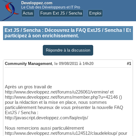
Developpez.com
Le Club des Développeurs et IT Pro
Actus
Forum Ext JS / Sencha
Emploi
Ext JS / Sencha
:
Découvrez la FAQ ExtJS / Sencha ! Et
participez à son enrichissement.
Répondre à la discussion
Community Management
,
le 09/08/2011 à 14h20
#1
Après un gros travail de
http://www.developpez.net/forums/u226061/vermine/ et
http://www.developpez.net/forums/member.php?u=42146 ()
pour la rédaction et la mise en place, nous sommes
particulièrement heureux de vous présenter la nouvelle FAQ
ExtJS / Sencha :
http://javascript.developpez.com/faq/extjs/
Nous remercions aussi particulièrement
http://www.developpez.net/forums/u124512/claudeleloup/ pour