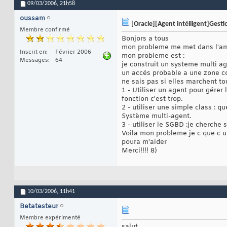
09/03/2006,
21h58
oussam
[Oracle][Agent intélligent]Gest
Membre confirmé
Bonjors a tous
mon probleme me met dans l'amba
Inscrit en
Février 2006
mon probleme est :
Messages
64
je construit un systeme multi a
un accés probable a une zone com
ne sais pas si elles marchent to
1 - Utiliser un agent pour gérer 
fonction c'est trop.
2 - utiliser une simple class : 
Système multi-agent.
3 - utiliser le SGBD :je cherche
Voila mon probleme je c que c un
poura m'aider
Merci!!!! 8)
10/03/2006,
11h41
Betatesteur
Membre expérimenté
salut,