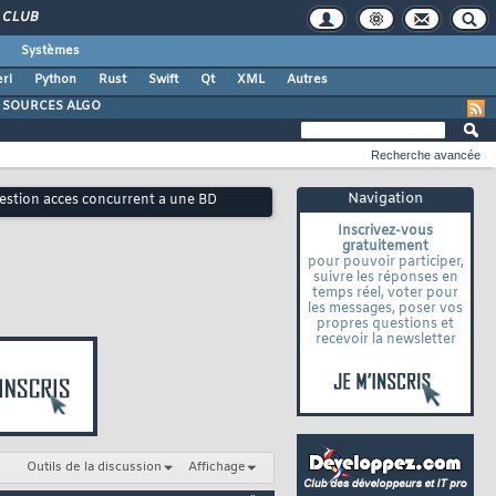
CLUB
Systèmes
rl
Python
Rust
Swift
Qt
XML
Autres
SOURCES ALGO
Recherche avancée
Navigation
Gestion acces concurrent a une BD
Inscrivez-vous
gratuitement
pour pouvoir participer,
suivre les réponses en
temps réel, voter pour
les messages, poser vos
propres questions et
recevoir la newsletter
Outils de la discussion
Affichage