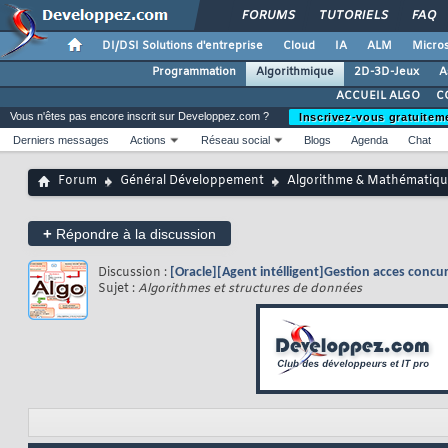
FORUMS
TUTORIELS
FAQ
DI/DSI Solutions d'entreprise
Cloud
IA
ALM
Micros
Programmation
Algorithmique
2D-3D-Jeux
A
ACCUEIL ALGO
C
Vous n'êtes pas encore inscrit sur Developpez.com ?
Inscrivez-vous gratuitem
Derniers messages
Actions
Réseau social
Blogs
Agenda
Chat
Forum
Général Développement
Algorithme & Mathématiqu
+
Répondre à la discussion
Discussion :
[Oracle][Agent intélligent]Gestion acces concu
Sujet :
Algorithmes et structures de données