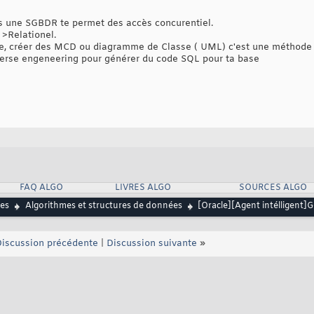
 une SGBDR te permet des accès concurentiel.
 >Relationel.
ase, créer des MCD ou diagramme de Classe ( UML) c'est une méthode 
reverse engeneering pour générer du code SQL pour ta base
FAQ ALGO
LIVRES ALGO
SOURCES ALGO
es
Algorithmes et structures de données
[Oracle][Agent intélligent]
iscussion précédente
|
Discussion suivante
»