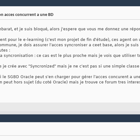
ion acces concurrent a une BD
rat, et je suis bloqué, alors j'espere que vous me donnez une répons
gent pour le e-learning (c'est mon projet de fin d'étude), ces agent 
mune, je dois assurer l'acces syncroniser a ceet base, alors je suis 
utes :
la syncronisation : ce cas est le plus proche mais je vois que utiliser
que je crée avec "Syncronized" mais je ne c'est pas si une simple cla
 si le SGBD Oracle peut s'en charger pour gérer l'acces concurent a u
 peut hors sujet (du coté Oracle) mais je trouve ce forum tres interess