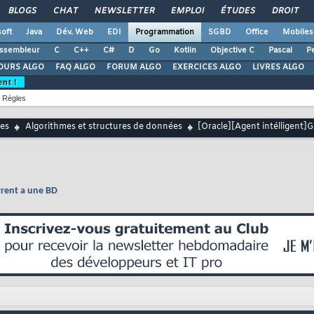
BLOGS
CHAT
NEWSLETTER
EMPLOI
ÉTUDES
DROIT
oft
Java
Dév. Web
EDI
Programmation
SGBD
Office
Mobiles
ssembleur
C
C++
C#
D
Go
Kotlin
Objective C
Pascal
Pe
OURS ALGO
FAQ ALGO
FORUM ALGO
EXERCICES ALGO
LIVRES ALGO
ent !
Règles
es
Algorithmes et structures de données
[Oracle][Agent intélligent]
rrent a une BD