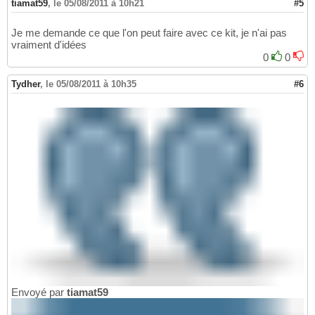
tiamat59
,
le 05/08/2011 à 10h21
#5
Je me demande ce que l'on peut faire avec ce kit, je n'ai pas
vraiment d'idées
0
0
Tydher
,
le 05/08/2011 à 10h35
#6
Envoyé par
tiamat59