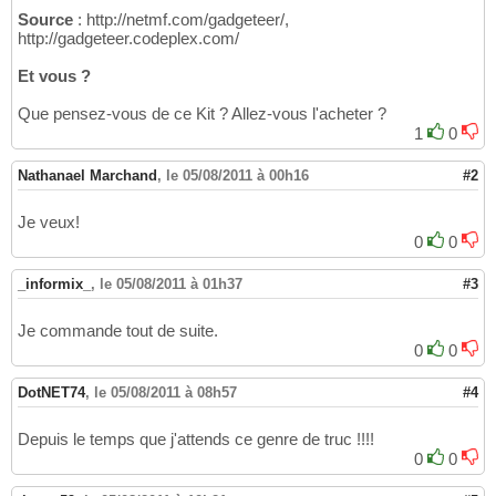
Source
: http://netmf.com/gadgeteer/,
http://gadgeteer.codeplex.com/
Et vous ?
Que pensez-vous de ce Kit ? Allez-vous l'acheter ?
1
0
Nathanael Marchand
,
le 05/08/2011 à 00h16
#2
Je veux!
0
0
_informix_
,
le 05/08/2011 à 01h37
#3
Je commande tout de suite.
0
0
DotNET74
,
le 05/08/2011 à 08h57
#4
Depuis le temps que j'attends ce genre de truc !!!!
0
0