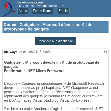
Developpez.com
Le Club des Développeurs et IT Pro
Actus
Forum Dotnet
Emploi
Dotnet
:
Gadgeteer : Microsoft dévoile un Kit de
prototypage de gadgets
Répondre à la discussion
Idelways
,
le 04/08/2011 à 23h54
#1
Gadgeteer : Microsoft dévoile un Kit de prototypage de
gadgets
Fondé sur le .NET Micro Framwork
L'équipe «
Capteurs et périphériques
» de Microsoft Research
dévoile un nouveau projet baptisé «
.NET Gadgeteer
», qui
permet aux hackers et férus de l'électronique de construire
rapidement des gadgets personnalisés et coder leur firmware
en DotNET, avec Visual Studio ou Visual C# Express.
Similaire au projet Arduino, il s'agit d'un microframework .NET