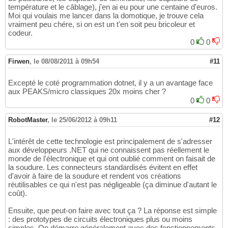
température et le câblage), j'en ai eu pour une centaine d'euros.
Moi qui voulais me lancer dans la domotique, je trouve cela
vraiment peu chére, si on est un t'en soit peu bricoleur et
codeur.
0
0
Firwen
,
le 08/08/2011 à 09h54
#11
Excepté le coté programmation dotnet, il y a un avantage face
aux PEAKS/micro classiques 20x moins cher ?
0
0
RobotMaster
,
le 25/06/2012 à 09h11
#12
L'intérêt de cette technologie est principalement de s'adresser
aux développeurs .NET qui ne connaissent pas réellement le
monde de l'électronique et qui ont oublié comment on faisait de
la soudure. Les connecteurs standardisés évitent en effet
d'avoir à faire de la soudure et rendent vos créations
réutilisables ce qui n'est pas négligeable (ça diminue d'autant le
coût).
Ensuite, que peut-on faire avec tout ça ? La réponse est simple
: des prototypes de circuits électroniques plus ou moins
simples. On démarre généralement avec des fonctionnements