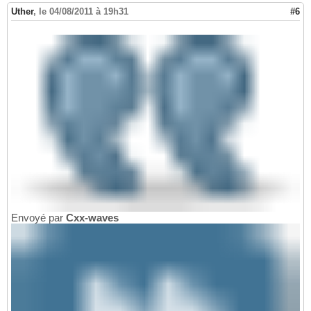
Uther
,
le 04/08/2011 à 19h31
#6
Envoyé par
Cxx-waves