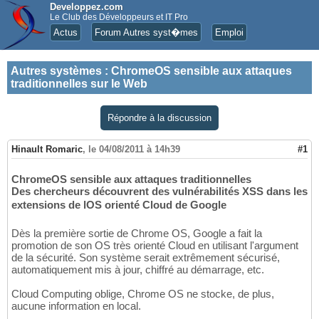
Developpez.com
Le Club des Développeurs et IT Pro
Actus
Forum Autres syst�mes
Emploi
Autres systèmes
:
ChromeOS sensible aux attaques
traditionnelles sur le Web
Répondre à la discussion
Hinault Romaric
,
le 04/08/2011 à 14h39
#1
ChromeOS sensible aux attaques traditionnelles
Des chercheurs découvrent des vulnérabilités XSS dans les
extensions de lOS orienté Cloud de Google
Dès la première sortie de Chrome OS, Google a fait la
promotion de son OS très orienté Cloud en utilisant l'argument
de la sécurité. Son système serait extrêmement sécurisé,
automatiquement mis à jour, chiffré au démarrage, etc.
Cloud Computing oblige, Chrome OS ne stocke, de plus,
aucune information en local.