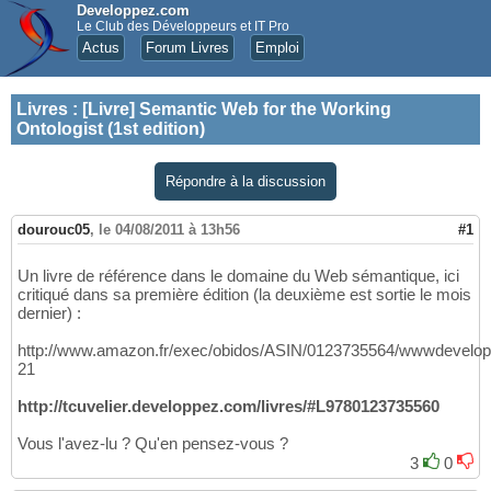
Developpez.com
Le Club des Développeurs et IT Pro
Actus
Forum Livres
Emploi
Livres
:
[Livre] Semantic Web for the Working
Ontologist (1st edition)
Répondre à la discussion
dourouc05
,
le 04/08/2011 à 13h56
#1
Un livre de référence dans le domaine du Web sémantique, ici
critiqué dans sa première édition (la deuxième est sortie le mois
dernier) :
http://www.amazon.fr/exec/obidos/ASIN/0123735564/wwwdevelop
21
http://tcuvelier.developpez.com/livres/#L9780123735560
Vous l'avez-lu ? Qu'en pensez-vous ?
3
0