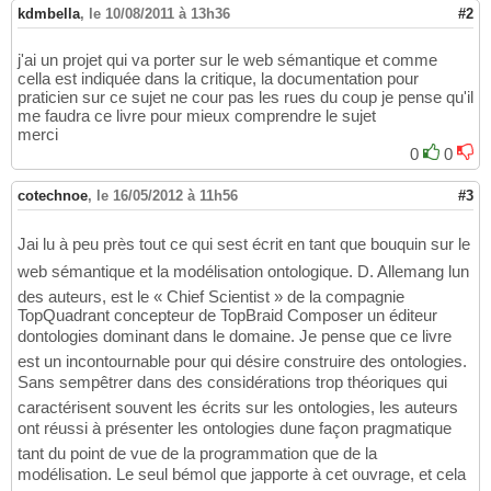
kdmbella
,
le 10/08/2011 à 13h36
#2
j'ai un projet qui va porter sur le web sémantique et comme
cella est indiquée dans la critique, la documentation pour
praticien sur ce sujet ne cour pas les rues du coup je pense qu'il
me faudra ce livre pour mieux comprendre le sujet
merci
0
0
cotechnoe
,
le 16/05/2012 à 11h56
#3
Jai lu à peu près tout ce qui sest écrit en tant que bouquin sur le
web sémantique et la modélisation ontologique. D. Allemang lun
des auteurs, est le « Chief Scientist » de la compagnie
TopQuadrant concepteur de TopBraid Composer un éditeur
dontologies dominant dans le domaine. Je pense que ce livre
est un incontournable pour qui désire construire des ontologies.
Sans sempêtrer dans des considérations trop théoriques qui
caractérisent souvent les écrits sur les ontologies, les auteurs
ont réussi à présenter les ontologies dune façon pragmatique
tant du point de vue de la programmation que de la
modélisation. Le seul bémol que japporte à cet ouvrage, et cela