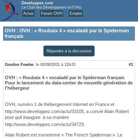
Developpez.com
Le Club des Développeurs et IT Pro
Actus
Forum OVH
Emploi
OVH
:
OVH : « Roubaix 4 » escaladé par le Spiderman
français
Répondre à la discussion
Gordon Fowler
,
le 02/08/2011 à 12h33
#1
OVH : « Roubaix 4 » escaladé par le Spiderman français
Pour le lancement du data-center de nouvelle génération de
l'hébergeur
OVH, numéro 1 de lhébergement Internet en France et
http://www.developpez.com/actu/33105, a convié Alain Robert
pour quil inaugure  à sa manière 
http://www.developpez.com/actu/34729.
Alain Robert est surnommé « The French Spiderman ». Le