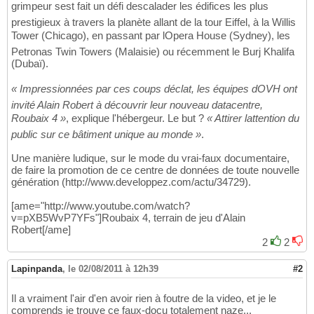
grimpeur sest fait un défi descalader les édifices les plus
prestigieux à travers la planète allant de la tour Eiffel, à la Willis
Tower (Chicago), en passant par lOpera House (Sydney), les
Petronas Twin Towers (Malaisie) ou récemment le Burj Khalifa
(Dubaï).
« Impressionnées par ces coups déclat, les équipes dOVH ont
invité Alain Robert à découvrir leur nouveau datacentre,
Roubaix 4 »
, explique l'hébergeur. Le but ?
« Attirer lattention du
public sur ce bâtiment unique au monde »
.
Une manière ludique, sur le mode du vrai-faux documentaire,
de faire la promotion de ce centre de données de toute nouvelle
génération (http://www.developpez.com/actu/34729).
[ame="http://www.youtube.com/watch?
v=pXB5WvP7YFs"]Roubaix 4, terrain de jeu d'Alain
Robert[/ame]
2
2
Lapinpanda
,
le 02/08/2011 à 12h39
#2
Il a vraiment l'air d'en avoir rien à foutre de la video, et je le
comprends je trouve ce faux-docu totalement naze...