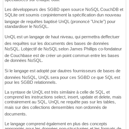
Les développeurs des SGBD open source NoSQL CouchDB et
SQLite ont soumis conjointement la spécification dun nouveau
langage de requêtes baptisé UnQL (prononcé "Uncle") pour
standardiser le NoSQL.
UnQL est un langage de haut niveau, qui permettra deffectuer
des requêtes sur les documents des bases de données
NoSQL. Lobjectif de NoSQL selon James Phillips co-fondateur
de Couchbase est de créer un point commun entre les bases
de données NoSQL.
Si le langage est adopté par dautres fournisseurs de bases de
données NoSQL, UnQL sera pour ces SGBD ce que SQL est
pour les SGBD relationnels.
La syntaxe de UnQL est très similaire à celle de SQL, et
comprend les instructions select, insert, update et delete, mais
contrairement au SQL, UnQL ne requête pas sur les tables,
mais sur des collections densembles non ordonnés de
documents.
Le langage comprend également en plus des concepts
appropriés pour les données non-structurées et les formats de