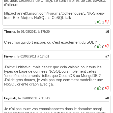
les deux créateurs de UnSQL se sont inspirés de ces travaux,
d'ailleurs.
http://channel9.msdn.com/Forums/Coffeehouse/LINK-Slides-
from-Erik-Meijers-NoSQL-is-CoSQL-talk
3
1
Thorna
,
le 01/08/2011 à 17h20
#6
C'est moi qui dort encore, ou c'est exactement du SQL ?
0
0
Firwen
,
le 01/08/2011 à 17h51
#7
J'aime l'initiative, mais est-ce que cela valable pour tous les
types de base de données NoSQL ou simplement celles
"orientées documents" telles que CouchDB ou MongoDB ?
J'ai de gros doutes, je vois pas trop comment modeliser une
NoSQL orienté graph avec ça.
0
0
kaymak
,
le 02/08/2011 à 11h12
#8
Je n'ai pas toute vos connaissances dans le domaine nosql,