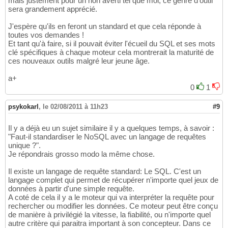
mais justement pour un non averti tel que moi, ce genre d'outil
sera grandement apprécié.
J'espère qu'ils en feront un standard et que cela réponde à
toutes vos demandes !
Et tant qu'à faire, si il pouvait éviter l'écueil du SQL et ses mots
clé spécifiques à chaque moteur cela montrerait la maturité de
ces nouveaux outils malgré leur jeune âge.
a+
0
1
psykokarl
,
le 02/08/2011 à 11h23
#9
Il y a déjà eu un sujet similaire il y a quelques temps, à savoir :
"Faut-il standardiser le NoSQL avec un langage de requêtes
unique ?".
Je répondrais grosso modo la même chose.
Il existe un langage de requête standard: Le SQL. C'est un
langage complet qui permet de récupérer n'importe quel jeux de
données à partir d'une simple requête.
A coté de cela il y a le moteur qui va interpréter la requête pour
rechercher ou modifier les données. Ce moteur peut être conçu
de manière à privilégié la vitesse, la fiabilité, ou n'importe quel
autre critère qui paraitra important à son concepteur. Dans ce