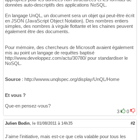
données auto-descriptifs des applications NoSQL.
En langage UnQL, un document sera un objet qui peut-être écrit
en JSON (JavaScript Object Notation). Des nombres entiers
simples, des nombres à virgule flottante et les chaines peuvent
également être des documents.
Pour mémoire, des chercheurs de Microsoft avaient également
mis au point un langage de requêtes baptisé
http://www.developpez.com/actu/30780/ pour standardiser le
NoSQL.
Source
: http://wwww.unqlspec.org/display/UnQL/Home
Et vous ?
Que-en pensez-vous?
3
0
Julien Bodin
,
le 01/08/2011 à 14h35
#2
J'aime l'initiative, mais est-ce que cela valable pour tous les