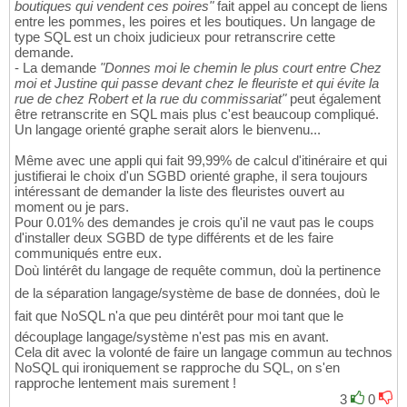
boutiques qui vendent ces poires"
fait appel au concept de liens
entre les pommes, les poires et les boutiques. Un langage de
type SQL est un choix judicieux pour retranscrire cette
demande.
- La demande
"Donnes moi le chemin le plus court entre Chez
moi et Justine qui passe devant chez le fleuriste et qui évite la
rue de chez Robert et la rue du commissariat"
peut également
être retranscrite en SQL mais plus c'est beaucoup compliqué.
Un langage orienté graphe serait alors le bienvenu...
Même avec une appli qui fait 99,99% de calcul d'itinéraire et qui
justifierai le choix d'un SGBD orienté graphe, il sera toujours
intéressant de demander la liste des fleuristes ouvert au
moment ou je pars.
Pour 0.01% des demandes je crois qu'il ne vaut pas le coups
d'installer deux SGBD de type différents et de les faire
communiqués entre eux.
Doù lintérêt du langage de requête commun, doù la pertinence
de la séparation langage/système de base de données, doù le
fait que NoSQL n'a que peu dintérêt pour moi tant que le
découplage langage/système n'est pas mis en avant.
Cela dit avec la volonté de faire un langage commun au technos
NoSQL qui ironiquement se rapproche du SQL, on s'en
rapproche lentement mais surement !
3
0