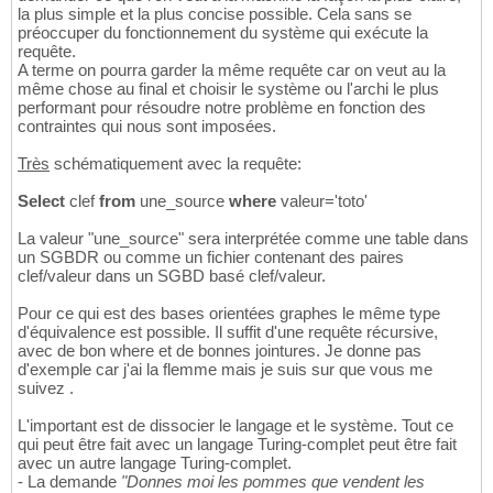
la plus simple et la plus concise possible. Cela sans se
préoccuper du fonctionnement du système qui exécute la
requête.
A terme on pourra garder la même requête car on veut au la
même chose au final et choisir le système ou l'archi le plus
performant pour résoudre notre problème en fonction des
contraintes qui nous sont imposées.
Très
schématiquement avec la requête:
Select
clef
from
une_source
where
valeur='toto'
La valeur "une_source" sera interprétée comme une table dans
un SGBDR ou comme un fichier contenant des paires
clef/valeur dans un SGBD basé clef/valeur.
Pour ce qui est des bases orientées graphes le même type
d'équivalence est possible. Il suffit d'une requête récursive,
avec de bon where et de bonnes jointures. Je donne pas
d'exemple car j'ai la flemme mais je suis sur que vous me
suivez .
L'important est de dissocier le langage et le système. Tout ce
qui peut être fait avec un langage Turing-complet peut être fait
avec un autre langage Turing-complet.
- La demande
"Donnes moi les pommes que vendent les