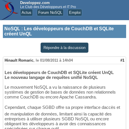
Developpez.com
Le Club des Développeurs et IT Pro
Actus
Forum NoSQL
Emploi
NoSQL
:
Les développeurs de CouchDB et SQLite
créent UnQL
Répondre à la discussion
Hinault Romaric
,
le 01/08/2011 à 14h04
#1
Les développeurs de CouchDB et SQLite créent UnQL
Le nouveau langage de requêtes unifié NoSQL
Le mouvement NoSQL a vu la naissance de plusieurs
systèmes de gestion de bases de données non relationnels
comme CouchDB ou encore Apache Cassandra.
Cependant, chaque SGBD offre sa propre interface daccès et
de manipulation de données, limitant ainsi la capacité des
entreprises à utiliser plusieurs SGBD NoSQL ou encore
obligeant les développeurs à avoir des connaissances
spécialisées sur chaque outil.