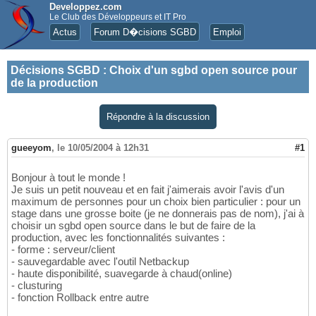
Developpez.com
Le Club des Développeurs et IT Pro
Actus
Forum D�cisions SGBD
Emploi
Décisions SGBD
:
Choix d'un sgbd open source pour
de la production
Répondre à la discussion
gueeyom
,
le 10/05/2004 à 12h31
#1
Bonjour à tout le monde !
Je suis un petit nouveau et en fait j'aimerais avoir l'avis d'un
maximum de personnes pour un choix bien particulier : pour un
stage dans une grosse boite (je ne donnerais pas de nom), j'ai à
choisir un sgbd open source dans le but de faire de la
production, avec les fonctionnalités suivantes :
- forme : serveur/client
- sauvegardable avec l'outil Netbackup
- haute disponibilité, suavegarde à chaud(online)
- clusturing
- fonction Rollback entre autre