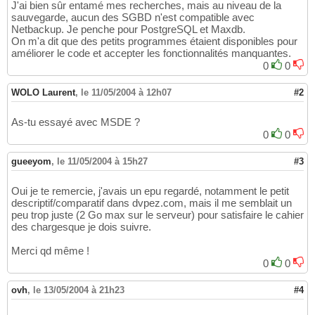
J'ai bien sûr entamé mes recherches, mais au niveau de la
sauvegarde, aucun des SGBD n'est compatible avec
Netbackup. Je penche pour PostgreSQL et Maxdb.
On m'a dit que des petits programmes étaient disponibles pour
améliorer le code et accepter les fonctionnalités manquantes.
0
0
WOLO Laurent
,
le 11/05/2004 à 12h07
#2
As-tu essayé avec MSDE ?
0
0
gueeyom
,
le 11/05/2004 à 15h27
#3
Oui je te remercie, j'avais un epu regardé, notamment le petit
descriptif/comparatif dans dvpez.com, mais il me semblait un
peu trop juste (2 Go max sur le serveur) pour satisfaire le cahier
des chargesque je dois suivre.
Merci qd même !
0
0
ovh
,
le 13/05/2004 à 21h23
#4