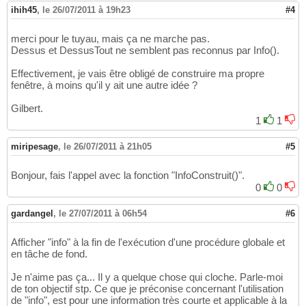
ihih45
,
le 26/07/2011 à 19h23
#4
merci pour le tuyau, mais ça ne marche pas.
Dessus et DessusTout ne semblent pas reconnus par Info().
Effectivement, je vais être obligé de construire ma propre
fenêtre, à moins qu'il y ait une autre idée ?
Gilbert.
1
1
miripesage
,
le 26/07/2011 à 21h05
#5
Bonjour, fais l'appel avec la fonction "InfoConstruit()".
0
0
gardangel
,
le 27/07/2011 à 06h54
#6
Afficher "info" à la fin de l'exécution d'une procédure globale et
en tâche de fond.
Je n'aime pas ça... Il y a quelque chose qui cloche. Parle-moi
de ton objectif stp. Ce que je préconise concernant l'utilisation
de "info", est pour une information très courte et applicable à la