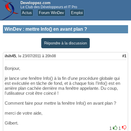
Developpez.com
Le Club des Développeurs et IT Pro
Actus
Forum WinDev
Emploi
WinDev
:
mettre Info() en avant plan ?
Répondre à la discussion
ihih45
,
le 23/07/2011 à 20h08
#1
Bonjour,
je lance une fenêtre Info() à la fin d'une procédure globale qui
est exécutée en tâche de fond, et à chaque fois l'Info() est en
arrière plan cachée derrière ma fenêtre appelante. Du coup,
l'utilisateur croit être coincé !
Comment faire pour mettre la fenêtre Info() en avant plan ?
merci de votre aide,
Gilbert.
1
1