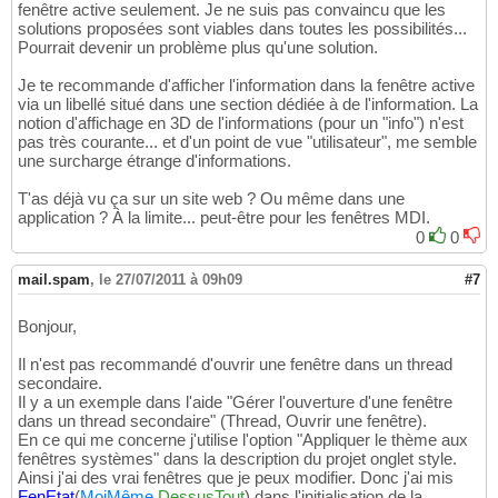
fenêtre active seulement. Je ne suis pas convaincu que les
solutions proposées sont viables dans toutes les possibilités...
Pourrait devenir un problème plus qu'une solution.
Je te recommande d'afficher l'information dans la fenêtre active
via un libellé situé dans une section dédiée à de l'information. La
notion d'affichage en 3D de l'informations (pour un "info") n'est
pas très courante... et d'un point de vue "utilisateur", me semble
une surcharge étrange d'informations.
T'as déjà vu ça sur un site web ? Ou même dans une
application ? À la limite... peut-être pour les fenêtres MDI.
0
0
mail.spam
,
le 27/07/2011 à 09h09
#7
Bonjour,
Il n'est pas recommandé d'ouvrir une fenêtre dans un thread
secondaire.
Il y a un exemple dans l'aide "Gérer l'ouverture d'une fenêtre
dans un thread secondaire" (Thread, Ouvrir une fenêtre).
En ce qui me concerne j'utilise l'option "Appliquer le thème aux
fenêtres systèmes" dans la description du projet onglet style.
Ainsi j'ai des vrai fenêtres que je peux modifier. Donc j'ai mis
FenEtat
(
MoiMême
,
DessusTout
)
dans l'initialisation de la