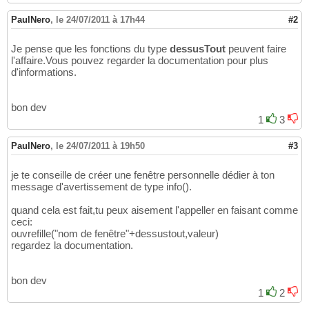
PaulNero
,
le 24/07/2011 à 17h44
#2
Je pense que les fonctions du type
dessusTout
peuvent faire
l'affaire.Vous pouvez regarder la documentation pour plus
d'informations.
bon dev
1
3
PaulNero
,
le 24/07/2011 à 19h50
#3
je te conseille de créer une fenêtre personnelle dédier à ton
message d'avertissement de type info().
quand cela est fait,tu peux aisement l'appeller en faisant comme
ceci:
ouvrefille("nom de fenêtre"+dessustout,valeur)
regardez la documentation.
bon dev
1
2