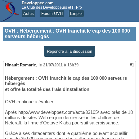
Developpez.com
Le Club des Développeurs et IT Pro
Actus
Forum OVH
Emploi
OVH
:
Hébergement : OVH franchit le cap des 100 000
serveurs hébergés
Répondre à la discussion
Hinault Romaric
,
le 21/07/2011 à 13h39
#1
Hébergement : OVH franchit le cap des 100 000 serveurs
hébergés
et offre la totalité des frais dinstallation
OVH continue à évoluer.
Après http://www.developpez.com/actu/33105/ avec près de 18
millions de sites Web en juin dernier selon les chiffres de
Netcraft, la firme d'Octave Klaba poursuit sa croissance.
Grâce à ses datacenters dont le quatrième pouvant accueillir
plus de 35 000 serveurs dans des salles respectueuses de