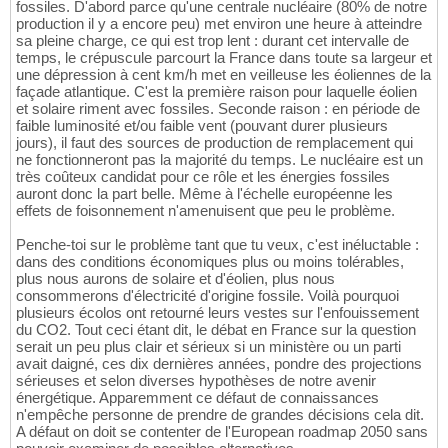
fossiles. D'abord parce qu'une centrale nucléaire (80% de notre
production il y a encore peu) met environ une heure à atteindre
sa pleine charge, ce qui est trop lent : durant cet intervalle de
temps, le crépuscule parcourt la France dans toute sa largeur et
une dépression à cent km/h met en veilleuse les éoliennes de la
façade atlantique. C'est la première raison pour laquelle éolien
et solaire riment avec fossiles. Seconde raison : en période de
faible luminosité et/ou faible vent (pouvant durer plusieurs
jours), il faut des sources de production de remplacement qui
ne fonctionneront pas la majorité du temps. Le nucléaire est un
très coûteux candidat pour ce rôle et les énergies fossiles
auront donc la part belle. Même à l'échelle européenne les
effets de foisonnement n'amenuisent que peu le problème.
Penche-toi sur le problème tant que tu veux, c'est inéluctable :
dans des conditions économiques plus ou moins tolérables,
plus nous aurons de solaire et d'éolien, plus nous
consommerons d'électricité d'origine fossile. Voilà pourquoi
plusieurs écolos ont retourné leurs vestes sur l'enfouissement
du CO2. Tout ceci étant dit, le débat en France sur la question
serait un peu plus clair et sérieux si un ministère ou un parti
avait daigné, ces dix dernières années, pondre des projections
sérieuses et selon diverses hypothèses de notre avenir
énergétique. Apparemment ce défaut de connaissances
n'empêche personne de prendre de grandes décisions cela dit.
A défaut on doit se contenter de l'European roadmap 2050 sans