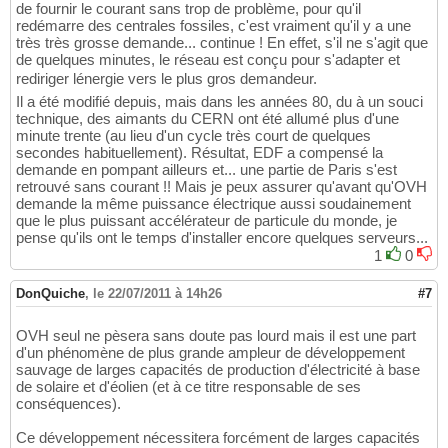
de fournir le courant sans trop de problème, pour qu'il
redémarre des centrales fossiles, c'est vraiment qu'il y a une
très très grosse demande... continue ! En effet, s'il ne s'agit que
de quelques minutes, le réseau est conçu pour s'adapter et
rediriger lénergie vers le plus gros demandeur.
Il a été modifié depuis, mais dans les années 80, du à un souci
technique, des aimants du CERN ont été allumé plus d'une
minute trente (au lieu d'un cycle très court de quelques
secondes habituellement). Résultat, EDF a compensé la
demande en pompant ailleurs et... une partie de Paris s'est
retrouvé sans courant !! Mais je peux assurer qu'avant qu'OVH
demande la même puissance électrique aussi soudainement
que le plus puissant accélérateur de particule du monde, je
pense qu'ils ont le temps d'installer encore quelques serveurs...
1
0
DonQuiche
,
le 22/07/2011 à 14h26
#7
OVH seul ne pèsera sans doute pas lourd mais il est une part
d'un phénomène de plus grande ampleur de développement
sauvage de larges capacités de production d'électricité à base
de solaire et d'éolien (et à ce titre responsable de ses
conséquences).
Ce développement nécessitera forcément de larges capacités