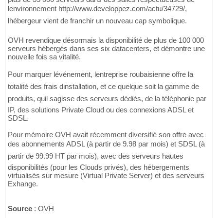
lenvironnement http://www.developpez.com/actu/34729/,
lhébergeur vient de franchir un nouveau cap symbolique.
OVH revendique désormais la disponibilité de plus de 100 000
serveurs hébergés dans ses six datacenters, et démontre une
nouvelle fois sa vitalité.
Pour marquer lévénement, lentreprise roubaisienne offre la
totalité des frais dinstallation, et ce quelque soit la gamme de
produits, quil sagisse des serveurs dédiés, de la téléphonie par
IP, des solutions Private Cloud ou des connexions ADSL et
SDSL.
Pour mémoire OVH avait récemment diversifié son offre avec
des abonnements ADSL (à partir de 9.98 par mois) et SDSL (à
partir de 99.99 HT par mois), avec des serveurs hautes
disponibilités (pour les Clouds privés), des hébergements
virtualisés sur mesure (Virtual Private Server) et des serveurs
Exhange.
Source
: OVH