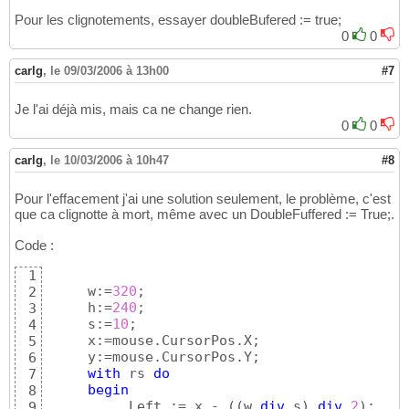
Pour les clignotements, essayer doubleBufered := true;
0
0
carlg
,
le 09/03/2006 à 13h00
#7
Je l'ai déjà mis, mais ca ne change rien.
0
0
carlg
,
le 10/03/2006 à 10h47
#8
Pour l'effacement j'ai une solution seulement, le problème, c'est
que ca clignotte à mort, même avec un DoubleFuffered := True;.
Code :
1
     w:=
320
;

2
     h:=
240
;

3
     s:=
10
;

4
     x:=mouse.CursorPos.X;

5
     y:=mouse.CursorPos.Y;

6
with
 rs 
do
7
begin
8
          Left := x - 
(
(
w 
div
 s
)
div
2
)
;

9