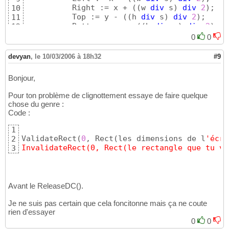
          Right := x + 
(
(
w 
div
 s
)
div
2
)
;

10
          Top := y - 
(
(
h 
div
 s
)
div
2
)
;

11
          Bottom := y + 
(
(
h 
div
 s
)
div
2
)
;

12
end
;

13
0
0
with
 rd 
do
14
begin
15
devyan
,
le 10/03/2006 à 18h32
#9
          Left := x - 
(
w 
div
2
)
;

16
          Right := x + 
(
w 
div
2
)
;

17
Bonjour,
          Top := y - 
(
h 
div
2
)
;

18
          Bottom := y + 
(
h 
div
2
)
;

19
Pour ton problème de clignottement essaye de faire quelque
end
;

20
chose du genre :
     bmp := TBitmap.Create;

21
Code :
     bmp.LoadFromFile
(
'e:\01.bmp'
)
;

22
     bmp.Width:=w;

23
1
     bmp.Height:=h;

24
ValidateRect
(
0
, Rect
(
les dimensions de l
'écra
2
     dsk := TCanvas.Create;

25
InvalidateRect(0, Rect(le rectangle que tu ve
3
     dsk.Handle := GetDC
(
0
)
;

26
     bmp.Canvas.CopyRect
(
Rect
(
0
,
0
,w,h
)
, dsk,
27
     dsk.CopyRect
(
rd, dsk, rs
)
;

28
     dsk.Draw
(
x - 
(
w 
div
2
)
, y - 
(
h 
div
2
)
, 
29
Avant le ReleaseDC().
     ReleaseDC
(
0
, dsk.Handle
)
;

30
     dsk.Free;

31
Je ne suis pas certain que cela foncitonne mais ça ne coute
     bmp.Free;
32
rien d'essayer
0
0