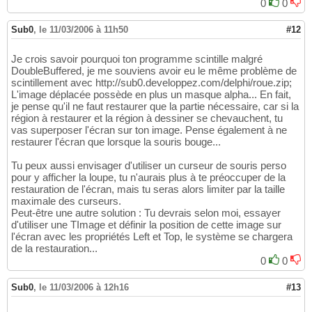
0
0
Sub0
,
le 11/03/2006 à 11h50
#12
Je crois savoir pourquoi ton programme scintille malgré
DoubleBuffered, je me souviens avoir eu le même problème de
scintillement avec http://sub0.developpez.com/delphi/roue.zip;
L'image déplacée possède en plus un masque alpha... En fait,
je pense qu'il ne faut restaurer que la partie nécessaire, car si la
région à restaurer et la région à dessiner se chevauchent, tu
vas superposer l'écran sur ton image. Pense également à ne
restaurer l'écran que lorsque la souris bouge...
Tu peux aussi envisager d'utiliser un curseur de souris perso
pour y afficher la loupe, tu n'aurais plus à te préoccuper de la
restauration de l'écran, mais tu seras alors limiter par la taille
maximale des curseurs.
Peut-être une autre solution : Tu devrais selon moi, essayer
d'utiliser une TImage et définir la position de cette image sur
l'écran avec les propriétés Left et Top, le système se chargera
de la restauration...
0
0
Sub0
,
le 11/03/2006 à 12h16
#13