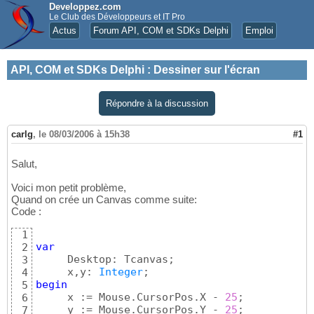
Developpez.com
Le Club des Développeurs et IT Pro
Actus
Forum API, COM et SDKs Delphi
Emploi
API, COM et SDKs Delphi
:
Dessiner sur l'écran
Répondre à la discussion
carlg
,
le 08/03/2006 à 15h38
#1
Salut,
Voici mon petit problème,
Quand on crée un Canvas comme suite:
Code :
1
var
2
     Desktop: Tcanvas;

3
     x,y: 
Integer
4
begin
5
     x := Mouse.CursorPos.X - 
25
;

6
     y := Mouse.CursorPos.Y - 
25
;

7