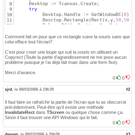
     Desktop := Tcanvas.Create;

8
try
9
          Desktop.Handle := GetWindowDC
(
0
)
;

10
          Desctop.Rectangle
(
Rect
(
x,y,
50
,
50
)
)
11
          ReleaseDC
(
0
, Desktop.Handle
)
;

12
finally
13
          Desktop.Free;

14
Comment fait on pour que ce rectangle suive la souris sans que
end
celui efface tout l'écran?
15
end
;
16
C'est pour creer une loupe qui suit la souris en utilisant un
Copyrect (Toute la partie d'agrandissement ne me pose aucun
problème puisque je l'ai déjà fait mais dans une form fixe).
Merci d'avance.
0
0
sjrd
,
le 08/03/2006 à 19h39
#2
Il faut faire se rafraîchir la partie de l'écran que tu as obscurcie
précédemment. Peut-être qu'il existe une méthode
InvalidateRect
dans
TScreen
ou quelque chose comme ça.
Sinon il faut trouver une API Windows qui le fait.
0
0
devyan
,
le 08/03/2006 à 20h58
#3