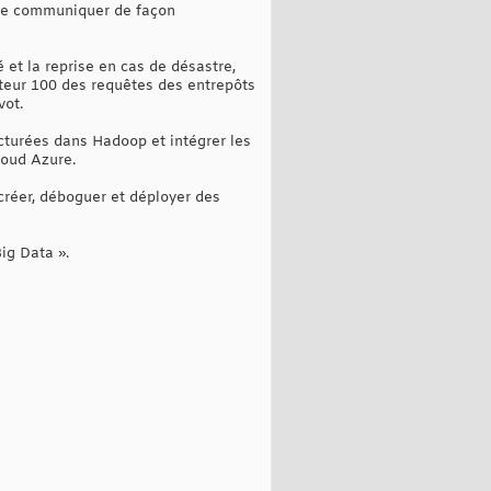
s de communiquer de façon
 et la reprise en cas de désastre,
cteur 100 des requêtes des entrepôts
vot.
cturées dans Hadoop et intégrer les
loud Azure.
réer, déboguer et déployer des
ig Data ».