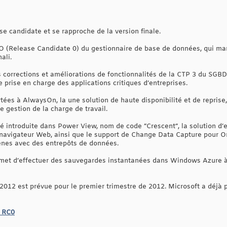
e candidate et se rapproche de la version finale.
CO (Release Candidate 0) du gestionnaire de base de données, qui mar
ali.
corrections et améliorations de fonctionnalités de la CTP 3 du SGBD. 
 prise en charge des applications critiques d’entreprises.
ées à AlwaysOn, la une solution de haute disponibilité et de reprise,
 gestion de la charge de travail.
té introduite dans Power View, nom de code ”Crescent”, la solution d’
navigateur Web, ainsi que le support de Change Data Capture pour Or
ènes avec des entrepôts de données.
rmet d’effectuer des sauvegardes instantanées dans Windows Azure 
 2012 est prévue pour le premier trimestre de 2012. Microsoft a déjà 
2 RC0