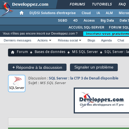
FORUMS
TUTORIELS
FAQ
DI/DSI Solutions d'entreprise
Cloud
IA
ALM
Micros
SGBD
4D
Access
Big Data
Data 
ACCUEIL SQL-SERVER
FORUM SQL
Vous n'êtes pas encore inscrit sur Developpez.com ?
Inscrivez-vous gratuitem
Derniers messages
Actions
Réseau social
Blogs
Agenda
Chat
Forum
Bases de données
MS SQL Server
SQL Server : l
+
Signaler un problème
Répondre à la discussion
Discussion :
SQL Server : la CTP 3 de Denali disponible
Sujet :
MS SQL Server