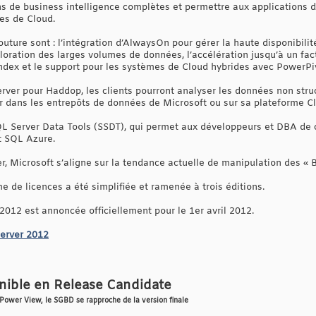
ions de business intelligence complètes et permettre aux application
es de Cloud.
ture sont : l’intégration d’AlwaysOn pour gérer la haute disponibilité
ploration des larges volumes de données, l’accélération jusqu’à un fa
dex et le support pour les systèmes de Cloud hybrides avec PowerPi
ver pour Haddop, les clients pourront analyser les données non stru
r dans les entrepôts de données de Microsoft ou sur sa plateforme C
Server Data Tools (SSDT), qui permet aux développeurs et DBA de c
t SQL Azure.
, Microsoft s’aligne sur la tendance actuelle de manipulation des « B
 de licences a été simplifiée et ramenée à trois éditions.
2012 est annoncée officiellement pour le 1er avril 2012.
erver 2012
nible en Release Candidate
Power View, le SGBD se rapproche de la version finale