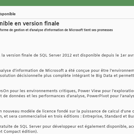
isponible
ible en version finale
orme de gestion et d’analyse d’information de Microsoft tient ses promesses
la version finale de SQL Server 2012 est disponible depuis le 1er avr
nalyse d’information de Microsoft a été conçue pour être l’environne
ne solution décisionnelle plus complète intégrant le Big Data et perme
On pour les environnements critiques, Power View pour l’exploratio
ôt de données et les performances d’analyse, PowerPivot pour l’analys
 nouveau modèle de licence fondé sur la puissance de calcul d’une or
tion, et sera commercialisé en trois éditions : Entreprise, Standard et Bu
gratuite de SQL Server pour développeur est également disponible, a
t Compact édition).