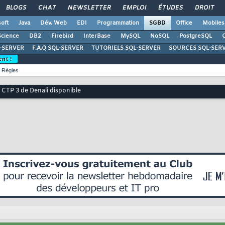
BLOGS
CHAT
NEWSLETTER
EMPLOI
ÉTUDES
DROIT
oft
Java
Dév. Web
EDI
Programmation
SGBD
Office
Mobiles
Science
DB2
Firebird
InterBase
MySQL
NoSQL
PostgreSQL
O
-SERVER
F.A.Q SQL-SERVER
TUTORIELS SQL-SERVER
SOURCES SQL-SER
ent !
Règles
a CTP 3 de Denali disponible