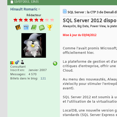
13/07/2011,
13h31
Hinault Romaric
SQL Server : la CTP 3 de Denali d
Rédacteur
SQL Server 2012 dispon
AlwaysOn, Big Data, Power View, la platef
Mise à jour du 03/04/2012
Comme l’avait promis Microsoft, 
officiellement hier.
La plateforme de gestion et d’a
critiques d’entreprise, offrir u
Consultant
Inscrit en
Janvier 2007
Cloud.
Messages
4 570
Billets dans le blog
121
Au menu des nouveautés, Always
xVelocity pour stimuler l’entrep
avant).
SQL Server 2012 est soumis à un
et l’utilisation de la virtualisa
LocalDB, une nouvelle version 
standards (SQL Server Express e