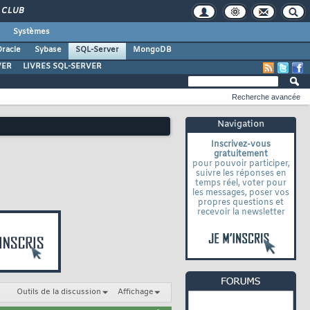
CLUB
Systèmes
racle
Sybase
SQL-Server
MongoDB
VER
LIVRES SQL-SERVER
Recherche avancée
Navigation
Inscrivez-vous
gratuitement
pour pouvoir participer,
suivre les réponses en
temps réel, voter pour
les messages, poser vos
propres questions et
recevoir la newsletter
Outils de la discussion
Affichage