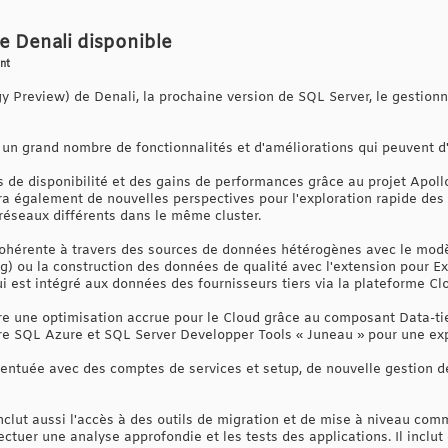
de Denali disponible
nt
 Preview) de Denali, la prochaine version de SQL Server, le gestion
un grand nombre de fonctionnalités et d'améliorations qui peuvent d'o
s de disponibilité et des gains de performances grâce au projet Apoll
era également de nouvelles perspectives pour l'exploration rapide des
 réseaux différents dans le même cluster.
cohérente à travers des sources de données hétérogènes avec le mod
ng) ou la construction des données de qualité avec l'extension pour Ex
i est intégré aux données des fournisseurs tiers via la plateforme 
re une optimisation accrue pour le Cloud grâce au composant Data-t
re SQL Azure et SQL Server Developper Tools « Juneau » pour une ex
entuée avec des comptes de services et setup, de nouvelle gestion de
clut aussi l'accès à des outils de migration et de mise à niveau co
ectuer une analyse approfondie et les tests des applications. Il incl