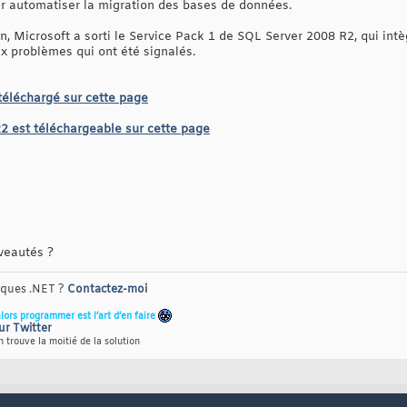
r automatiser la migration des bases de données.
n, Microsoft a sorti le Service Pack 1 de SQL Server 2008 R2, qui int
ux problèmes qui ont été signalés.
téléchargé sur cette page
2 est téléchargeable sur cette page
veautés ?
riques .NET ?
Contactez-moi
alors programmer est l’art d’en faire
ur Twitter
 trouve la moitié de la solution