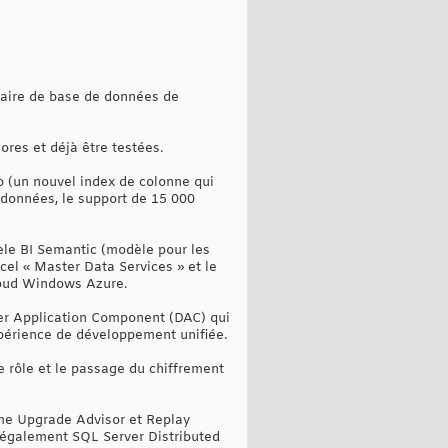
naire de base de données de
res et déjà être testées.
o (un nouvel index de colonne qui
 données, le support de 15 000
èle BI Semantic (modèle pour les
cel « Master Data Services » et le
Cloud Windows Azure.
ier Application Component (DAC) qui
périence de développement unifiée.
 rôle et le passage du chiffrement
mme Upgrade Advisor et Replay
ut également SQL Server Distributed