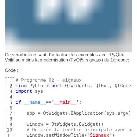
Ce serait intéressant d'actualiser les exemples avec PyQt5.
Voilà au moins la modernisation (PyQt5, signaux) du 1er code:
Code :
# Programme 02 - signaux
1
from
 PyQt5 
import
2
import
 sys

3
4
if
__name__
==
'__main__'
:

5
6
    app = QtWidgets.QApplication
(
sys.argv
)
7
8
    window = QtWidgets.QWidget
(
)
9
# On crée la fenêtre principale avec un 
10
    window.setWindowTitle
(
"Signaux"
)
11