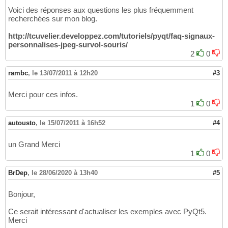
Voici des réponses aux questions les plus fréquemment
recherchées sur mon blog.
http://tcuvelier.developpez.com/tutoriels/pyqt/faq-signaux-
personnalises-jpeg-survol-souris/
2
0
rambc
,
le 13/07/2011 à 12h20
#3
Merci pour ces infos.
1
0
autousto
,
le 15/07/2011 à 16h52
#4
un Grand Merci
1
0
BrDep
,
le 28/06/2020 à 13h40
#5
Bonjour,
Ce serait intéressant d'actualiser les exemples avec PyQt5.
Merci