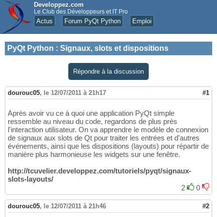
Developpez.com
Le Club des Développeurs et IT Pro
Actus
Forum PyQt Python
Emploi
PyQt Python
:
Signaux, slots et dispositions
Répondre à la discussion
dourouc05
,
le 12/07/2011 à 21h17
#1
Après avoir vu ce à quoi une application PyQt simple
ressemble au niveau du code, regardons de plus près
l'interaction utilisateur. On va apprendre le modèle de connexion
de signaux aux slots de Qt pour traiter les entrées et d'autres
événements, ainsi que les dispositions (layouts) pour répartir de
manière plus harmonieuse les widgets sur une fenêtre.
http://tcuvelier.developpez.com/tutoriels/pyqt/signaux-
slots-layouts/
2
0
dourouc05
,
le 12/07/2011 à 21h46
#2