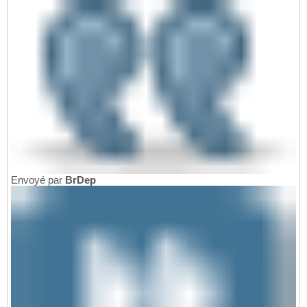
Envoyé par
BrDep