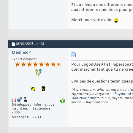
Et au niveau des différents noms
aux différents domaines pour po
Merci pour votre aide
08/03/2006,
14h43
Médinoc
Expert éminent
Pour LogonUser() et Impersonat
doit marcher tant que tu ne crée
SVP, pas de questions techniques pa
"Aw, come on, who would be so stupi
Apparently everyone.
--
Raymond
Traduction obligatoire:
"Oh, voyons, qui se
monde. -- Raymond Chen.
Développeur informatique
Inscrit en
Septembre
2005
Messages
27 410