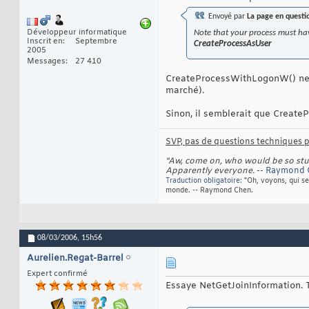
Envoyé par
La page en questi
Développeur informatique
Note that your process must 
Inscrit en
Septembre
CreateProcessAsUser
2005
Messages
27 410
CreateProcessWithLogonW() ne né
marché).
Sinon, il semblerait que Create
SVP, pas de questions techniques pa
"Aw, come on, who would be so stupi
Apparently everyone.
--
Raymond
Traduction obligatoire:
"Oh, voyons, qui se
monde. -- Raymond Chen.
08/03/2006,
15h56
Aurelien.Regat-Barrel
Expert confirmé
Essaye NetGetJoinInformation. T