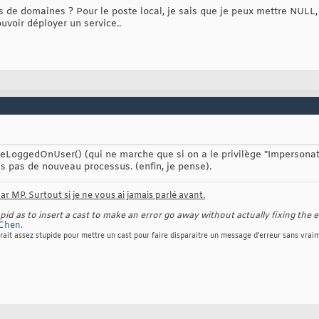
 de domaines ? Pour le poste local, je sais que je peux mettre NULL, 
uvoir déployer un service..
eLoggedOnUser() (qui ne marche que si on a le privilège "Impersonat
s pas de nouveau processus. (enfin, je pense).
r MP. Surtout si je ne vous ai jamais parlé avant.
d as to insert a cast to make an error go away without actually fixing the e
Chen
.
rait assez stupide pour mettre un cast pour faire disparaitre un message d'erreur sans vraim