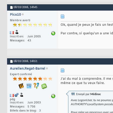
08/03/2006,
14h45
Pico10
Membre averti
Ok, quand je peux je fais un tes
Par contre, si quelqu'un a une 
Inscrit en
Juin 2005
Messages
43
08/03/2006,
14h51
Aurelien.Regat-Barrel
Expert confirmé
J'ai du mal à comprendre. Il me 
même ce que tu veux faire.
Envoyé par
Médinoc
pdg
Avec LogonUser, tu ne pourras pa
Inscrit en
Juin 2003
AUTHORITY\LocalSystem possè
Messages
5 756
Billets dans le blog
3
Pour créer un processus avec un