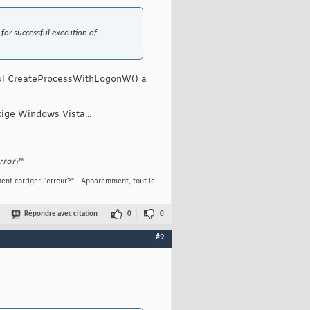
 successful execution of
seul CreateProcessWithLogonW() a
xige Windows Vista...
rror?"
ent corriger l'erreur?" - Apparemment, tout le
Répondre avec citation
0
0
#9