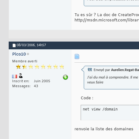
Tu es sûr ? La doc de CreatePr
http://msdn.microsoft.com/libra
08/03/2006,
14h57
Pico10
Membre averti
Envoyé par
Aurelien.Regat-Ba
J'ai du mal à comprendre. Il me 
Inscrit en
Juin 2005
veux faire
Messages
43
Code :
net view /domain
renvoie la liste des domaines