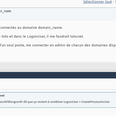
Sélectionner tout
-
in_name
rs connectés au domaine domain_name.
toto et dans le LogonUser, il me faudrait toto.net.
r d'un seul poste, me connecter en adimn de chacun des domaines dispo
rrel
ocessWithLogonW dit que ça revient à combiner LogonUser + CreateProcessAsUser.