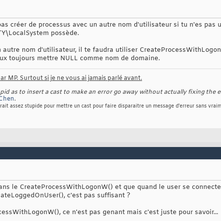
s créer de processus avec un autre nom d'utilisateur si tu n'es pas u
TY\LocalSystem possède.
 autre nom d'utilisateur, il te faudra utiliser CreateProcessWithLogo
u peux toujours mettre NULL comme nom de domaine.
r MP. Surtout si je ne vous ai jamais parlé avant.
d as to insert a cast to make an error go away without actually fixing the e
Chen
.
rait assez stupide pour mettre un cast pour faire disparaitre un message d'erreur sans vraim
s sans le CreateProcessWithLogonW() et que quand le user se connecte,
nateLoggedOnUser(), c'est pas suffisant ?
ocessWithLogonW(), ce n'est pas genant mais c'est juste pour savoir...