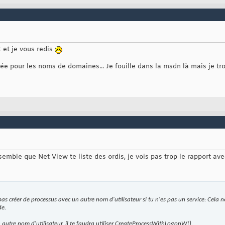
t et je vous redis
idée pour les noms de domaines... Je fouille dans la msdn là mais je 
semble que Net View te liste des ordis, je vois pas trop le rapport ave
s créer de processus avec un autre nom d'utilisateur si tu n'es pas un service: Cela n
de.
 autre nom d'utilisateur, il te faudra utiliser CreateProcessWithLogonW().