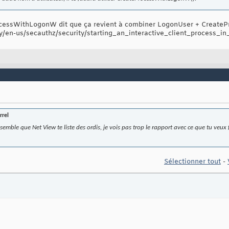
ocessWithLogonW dit que ça revient à combiner LogonUser + CreateP
ry/en-us/secauthz/security/starting_an_interactive_client_process_in
rrel
semble que Net View te liste des ordis, je vois pas trop le rapport avec ce que tu veux
Sélectionner tout
-