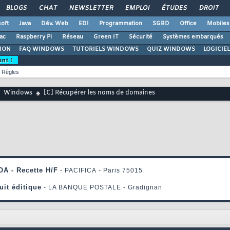
BLOGS
CHAT
NEWSLETTER
EMPLOI
ÉTUDES
DROIT
oft
Java
Dév. Web
EDI
Programmation
SGBD
Office
Mobiles
ac
Raspberry Pi
Réseau
Green IT
Sécurité
Systèmes embarqués
ION
FAQ WINDOWS
TUTORIELS WINDOWS
QUIZ WINDOWS
LOGICIE
ent !
Règles
Windows
[C] Récupérer les noms de domaines