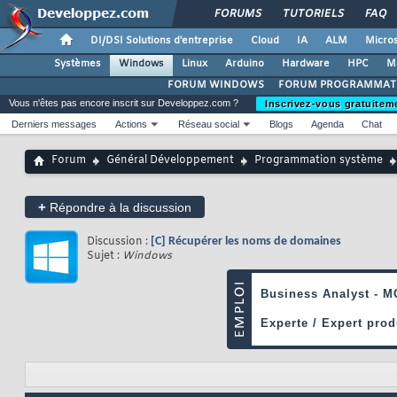
FORUMS
TUTORIELS
FAQ
DI/DSI Solutions d'entreprise
Cloud
IA
ALM
Micros
Systèmes
Windows
Linux
Arduino
Hardware
HPC
M
FORUM WINDOWS
FORUM PROGRAMMAT
Vous n'êtes pas encore inscrit sur Developpez.com ?
Inscrivez-vous gratuitem
Derniers messages
Actions
Réseau social
Blogs
Agenda
Chat
Forum
Général Développement
Programmation système
+
Répondre à la discussion
Discussion :
[C] Récupérer les noms de domaines
Sujet :
Windows