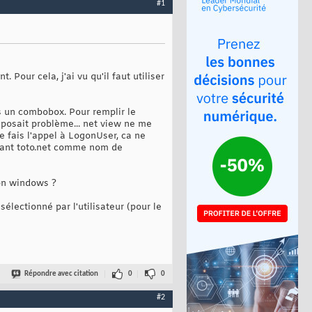
#1
Pour cela, j'ai vu qu'il faut utiliser
ns un combobox. Pour remplir le
 posait problème... net view ne me
 fais l'appel à LogonUser, ca ne
ttant toto.net comme nom de
on windows ?
lectionné par l'utilisateur (pour le
Répondre avec citation
0
0
#2