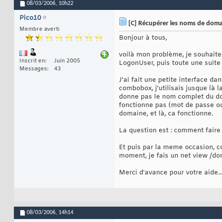
08/03/2006,
10h22
Pico10
[C] Récupérer les noms de dom
Membre averti
Bonjour à tous,
voilà mon problème, je souhaite l
Inscrit en
Juin 2005
LogonUser, puis toute une suite
Messages
43
J'ai fait une petite interface d
combobox, j'utilisais jusque là 
donne pas le nom complet du dom
fonctionne pas (mot de passe ou
domaine, et là, ca fonctionne.
La question est : comment fair
Et puis par la meme occasion, c
moment, je fais un net view /
Merci d'avance pour votre aide..
08/03/2006,
14h14