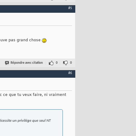
#5
trouve pas grand chose
Répondre avec citation
0
0
#6
c ce que tu veux faire, ni vraiment
écessite un privilège que seul NT