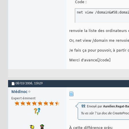
Code :
net view /domain&#58;doma
renvoie la liste des ordinateu
Or, net view /domain me renvoie 
Je fais ça pour pouvoir, à parti
Merci d'avance[/code]
08/03/2006,
15h29
Médinoc
Expert éminent
Envoyé par
Aurelien.Regat-Ba
Tu es sûr ? La doc de CreatePr
À cette différence près: