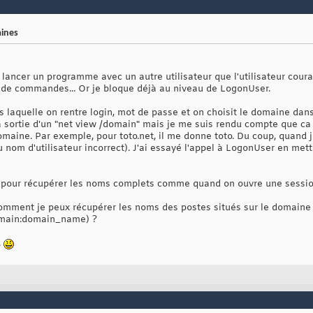
aines
ancer un programme avec un autre utilisateur que l'utilisateur courant. 
 de commandes... Or je bloque déjà au niveau de LogonUser.
ans laquelle on rentre login, mot de passe et on choisit le domaine da
la sortie d'un "net view /domain" mais je me suis rendu compte que ca
aine. Par exemple, pour toto.net, il me donne toto. Du coup, quand je
 nom d'utilisateur incorrect). J'ai essayé l'appel à LogonUser en me
e pour récupérer les noms complets comme quand on ouvre une sessi
omment je peux récupérer les noms des postes situés sur le domaine sé
domain:domain_name) ?
.