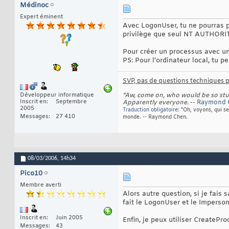
Médinoc
Expert éminent
Avec LogonUser, tu ne pourras pa
privilège que seul NT AUTHORI
Pour créer un processus avec un
PS: Pour l'ordinateur local, t
SVP, pas de questions techniques pa
Développeur informatique
"Aw, come on, who would be so stupi
Inscrit en
Septembre
Apparently everyone.
--
Raymond
2005
Traduction obligatoire:
"Oh, voyons, qui se
Messages
27 410
monde. -- Raymond Chen.
08/03/2006,
14h34
Pico10
Membre averti
Alors autre question, si je fai
fait le LogonUser et le Imperso
Inscrit en
Juin 2005
Enfin, je peux utiliser CreatePr
Messages
43