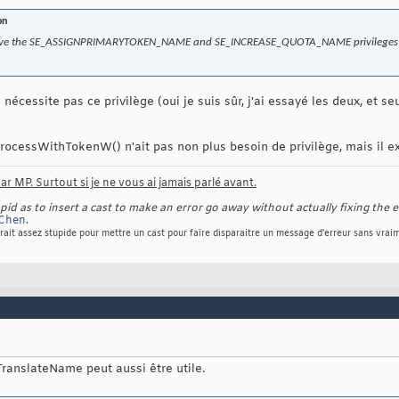
on
have the SE_ASSIGNPRIMARYTOKEN_NAME and SE_INCREASE_QUOTA_NAME privileges for
cessite pas ce privilège (oui je suis sûr, j'ai essayé les deux, et 
ProcessWithTokenW() n'ait pas non plus besoin de privilège, mais il e
r MP. Surtout si je ne vous ai jamais parlé avant.
d as to insert a cast to make an error go away without actually fixing the e
Chen
.
rait assez stupide pour mettre un cast pour faire disparaitre un message d'erreur sans vraim
ranslateName peut aussi être utile.