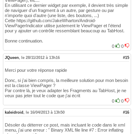
ViewPager), etc...
En utilisant ce dernier widget par exemple, il devient très simple
de naviguer d'un fragment à un autre, par gesture ou par
n'importe quoi d'autre (une liste, des boutons, ...)
Cette https://github.com/JakeWharton/Android-
ViewPagerIndicator utilise justement le ViewPager et l'étend
pour y ajouter un contrôle ressemblant beaucoup au TabHost.
Bonne continuation.
0
0
JQueen
,
le 28/11/2012 à 13h16
#15
Merci pour votre réponse rapide
Donc, si j'ai bien compris, la meilleure solution pour mon besoin
est la classe ViewPager ?
Par contre là, je veux adapter les Fragments au TabHost, je ne
veux pas jeter tout le code que j'ai écrit
0
0
kaleidroid
,
le 16/04/2013 à 13h50
#16
Désoler du déterrer ce post, mais incluant le code dans le xml
menu, j'ai une erreur : " Binary XML file line #7 : Error inflating