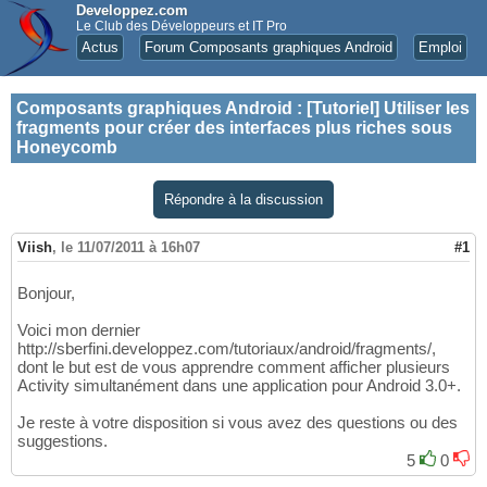
Developpez.com
Le Club des Développeurs et IT Pro
Actus
Forum Composants graphiques Android
Emploi
Composants graphiques Android
:
[Tutoriel] Utiliser les
fragments pour créer des interfaces plus riches sous
Honeycomb
Répondre à la discussion
Viish
,
le 11/07/2011 à 16h07
#1
Bonjour,
Voici mon dernier
http://sberfini.developpez.com/tutoriaux/android/fragments/,
dont le but est de vous apprendre comment afficher plusieurs
Activity simultanément dans une application pour Android 3.0+.
Je reste à votre disposition si vous avez des questions ou des
suggestions.
5
0