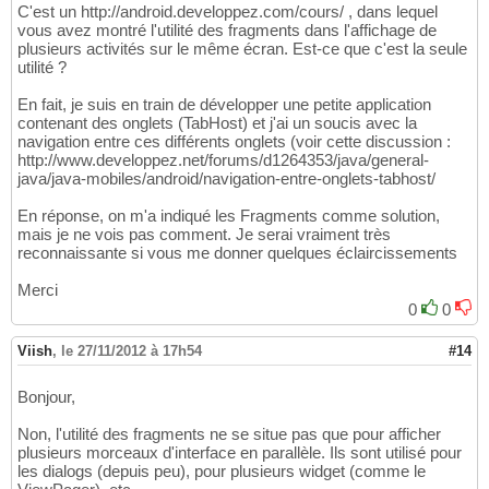
C'est un http://android.developpez.com/cours/ , dans lequel
vous avez montré l'utilité des fragments dans l'affichage de
plusieurs activités sur le même écran. Est-ce que c'est la seule
utilité ?
En fait, je suis en train de développer une petite application
contenant des onglets (TabHost) et j'ai un soucis avec la
navigation entre ces différents onglets (voir cette discussion :
http://www.developpez.net/forums/d1264353/java/general-
java/java-mobiles/android/navigation-entre-onglets-tabhost/
En réponse, on m'a indiqué les Fragments comme solution,
mais je ne vois pas comment. Je serai vraiment très
reconnaissante si vous me donner quelques éclaircissements
Merci
0
0
Viish
,
le 27/11/2012 à 17h54
#14
Bonjour,
Non, l'utilité des fragments ne se situe pas que pour afficher
plusieurs morceaux d'interface en parallèle. Ils sont utilisé pour
les dialogs (depuis peu), pour plusieurs widget (comme le