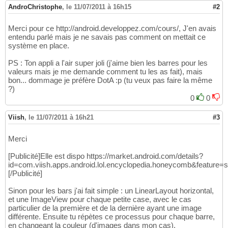
AndroChristophe
,
le 11/07/2011 à 16h15
#2
Merci pour ce http://android.developpez.com/cours/, J'en avais
entendu parlé mais je ne savais pas comment on mettait ce
système en place.
PS : Ton appli a l'air super joli (j'aime bien les barres pour les
valeurs mais je me demande comment tu les as fait), mais
bon... dommage je préfère DotA :p (tu veux pas faire la même
?)
0
0
Viish
,
le 11/07/2011 à 16h21
#3
Merci
[Publicité]Elle est dispo https://market.android.com/details?
id=com.viish.apps.android.lol.encyclopedia.honeycomb&feature=s
[/Publicité]
Sinon pour les bars j'ai fait simple : un LinearLayout horizontal,
et une ImageView pour chaque petite case, avec le cas
particulier de la première et de la dernière ayant une image
différente. Ensuite tu répètes ce processus pour chaque barre,
en changeant la couleur (d'images dans mon cas).