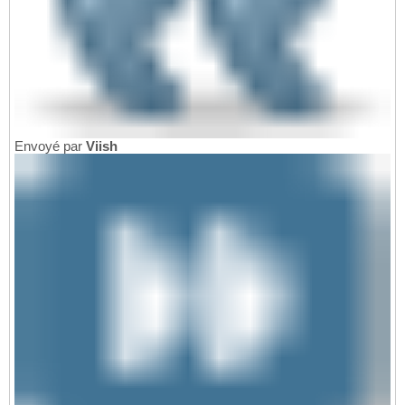
Envoyé par
Viish