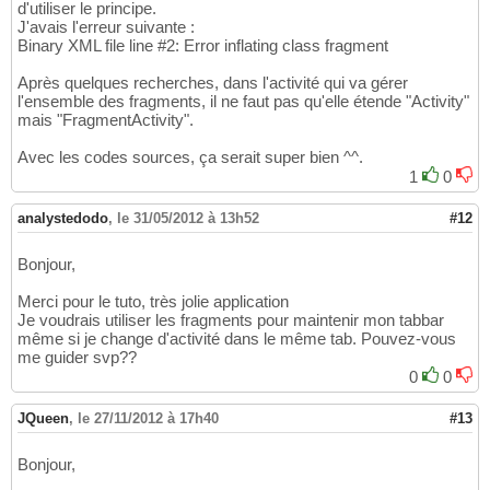
d'utiliser le principe.
J'avais l'erreur suivante :
Binary XML file line #2: Error inflating class fragment
Après quelques recherches, dans l'activité qui va gérer
l'ensemble des fragments, il ne faut pas qu'elle étende "Activity"
mais "FragmentActivity".
Avec les codes sources, ça serait super bien ^^.
1
0
analystedodo
,
le 31/05/2012 à 13h52
#12
Bonjour,
Merci pour le tuto, très jolie application
Je voudrais utiliser les fragments pour maintenir mon tabbar
même si je change d'activité dans le même tab. Pouvez-vous
me guider svp??
0
0
JQueen
,
le 27/11/2012 à 17h40
#13
Bonjour,