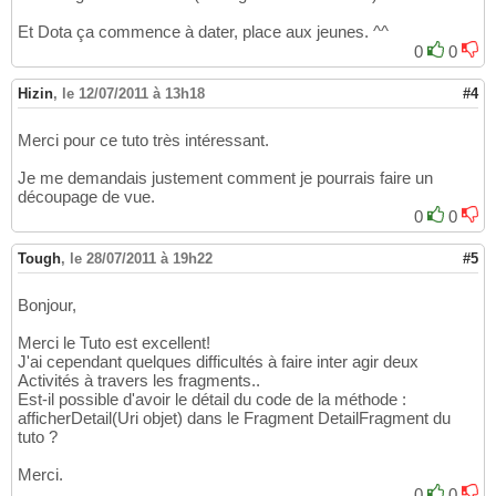
Et Dota ça commence à dater, place aux jeunes. ^^
0
0
Hizin
,
le 12/07/2011 à 13h18
#4
Merci pour ce tuto très intéressant.
Je me demandais justement comment je pourrais faire un
découpage de vue.
0
0
Tough
,
le 28/07/2011 à 19h22
#5
Bonjour,
Merci le Tuto est excellent!
J'ai cependant quelques difficultés à faire inter agir deux
Activités à travers les fragments..
Est-il possible d'avoir le détail du code de la méthode :
afficherDetail(Uri objet) dans le Fragment DetailFragment du
tuto ?
Merci.
0
0