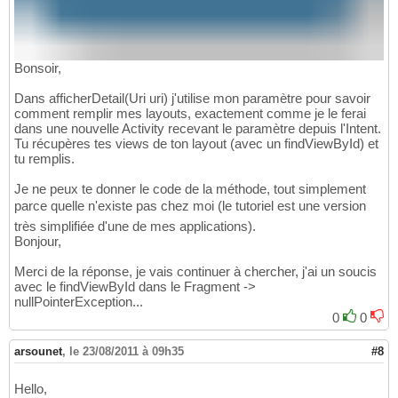
Bonsoir,
Dans afficherDetail(Uri uri) j'utilise mon paramètre pour savoir
comment remplir mes layouts, exactement comme je le ferai
dans une nouvelle Activity recevant le paramètre depuis l'Intent.
Tu récupères tes views de ton layout (avec un findViewById) et
tu remplis.
Je ne peux te donner le code de la méthode, tout simplement
parce quelle n'existe pas chez moi (le tutoriel est une version
très simplifiée d'une de mes applications).
Bonjour,
Merci de la réponse, je vais continuer à chercher, j'ai un soucis
avec le findViewById dans le Fragment ->
nullPointerException...
0
0
arsounet
,
le 23/08/2011 à 09h35
#8
Hello,