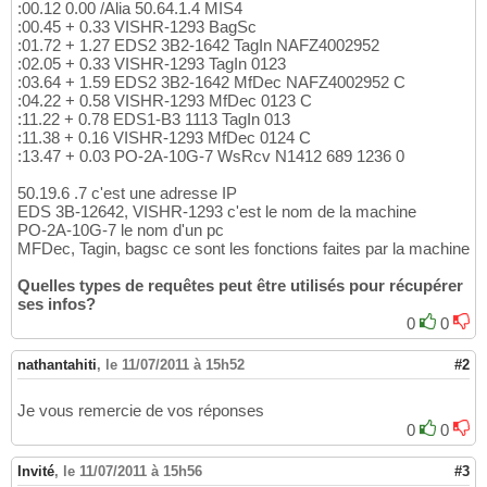
:00.12 0.00 /Alia 50.64.1.4 MIS4
:00.45 + 0.33 VISHR-1293 BagSc
:01.72 + 1.27 EDS2 3B2-1642 TagIn NAFZ4002952
:02.05 + 0.33 VISHR-1293 TagIn 0123
:03.64 + 1.59 EDS2 3B2-1642 MfDec NAFZ4002952 C
:04.22 + 0.58 VISHR-1293 MfDec 0123 C
:11.22 + 0.78 EDS1-B3 1113 TagIn 013
:11.38 + 0.16 VISHR-1293 MfDec 0124 C
:13.47 + 0.03 PO-2A-10G-7 WsRcv N1412 689 1236 0
50.19.6 .7 c'est une adresse IP
EDS 3B-12642, VISHR-1293 c'est le nom de la machine
PO-2A-10G-7 le nom d'un pc
MFDec, Tagin, bagsc ce sont les fonctions faites par la machine
Quelles types de requêtes peut être utilisés pour récupérer
ses infos?
0
0
nathantahiti
,
le 11/07/2011 à 15h52
#2
Je vous remercie de vos réponses
0
0
Invité
,
le 11/07/2011 à 15h56
#3