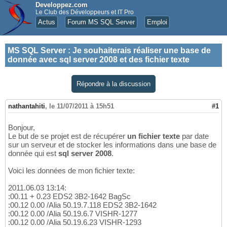
Developpez.com
Le Club des Développeurs et IT Pro
Actus
Forum MS SQL Server
Emploi
MS SQL Server
:
Je souhaiterais réaliser une base de
donnée avec sql server 2008 et des fichier texte
Répondre à la discussion
nathantahiti
,
le 11/07/2011 à 15h51
#1
Bonjour,
Le but de se projet est de récupérer
un fichier texte
par date
sur un serveur et de stocker les informations dans une base de
donnée qui est
sql server 2008
.
Voici les données de mon fichier texte:
2011.06.03 13:14:
:00.11 + 0.23 EDS2 3B2-1642 BagSc
:00.12 0.00 /Alia 50.19.7.118 EDS2 3B2-1642
:00.12 0.00 /Alia 50.19.6.7 VISHR-1277
:00.12 0.00 /Alia 50.19.6.23 VISHR-1293