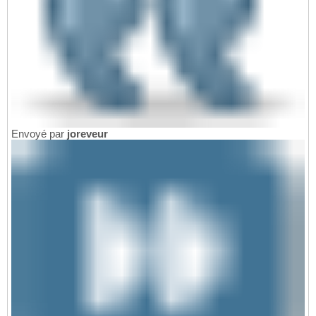
Envoyé par
joreveur