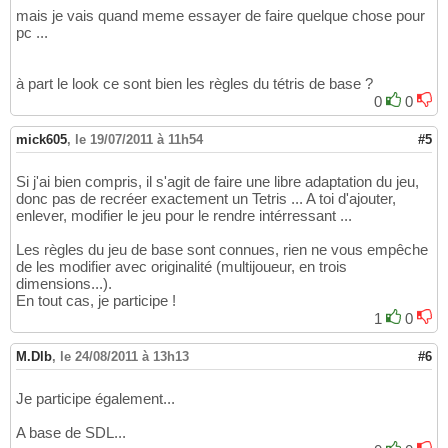
mais je vais quand meme essayer de faire quelque chose pour
pc ...
à part le look ce sont bien les règles du tétris de base ?
0
0
mick605
,
le 19/07/2011 à 11h54
#5
Si j'ai bien compris, il s'agit de faire une libre adaptation du jeu,
donc pas de recréer exactement un Tetris ... A toi d'ajouter,
enlever, modifier le jeu pour le rendre intérressant ...
Les règles du jeu de base sont connues, rien ne vous empêche
de les modifier avec originalité (multijoueur, en trois
dimensions...).
En tout cas, je participe !
1
0
M.Dlb
,
le 24/08/2011 à 13h13
#6
Je participe également...
A base de SDL...