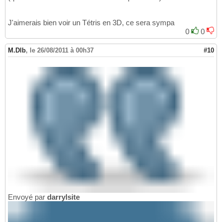
J'aimerais bien voir un Tétris en 3D, ce sera sympa
0
0
M.Dlb
,
le 26/08/2011 à 00h37
#10
Envoyé par
darrylsite