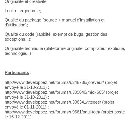
Originalité et créativité;
Look et ergonomie;
Qualité du package (source + manuel d'installation et
d'utilisation);
Qualité du code (rapidité, exempt de bugs, gestion des
exceptions...);
Originalité technique (plateforme originale, compilateur exotique,
technologie...)
Participants
:
http://www.developpez.net/forums/u348736/joreveur/ (projet
envoyé le 31-10-2011) ;
http://www.developpez.net/forums/u309640/mick605/ (projet
envoyé le 31-10-2011) ;
http://www.developpez.net/forums/u306341/titeeee/ (projet
envoyé le 01-11-2011) ;
http://www.developpez.net/forums/u9661/paul-toth/ (projet posté
le 16-12-2011).