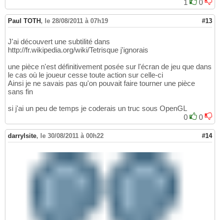
1
0
Paul TOTH
,
le 28/08/2011 à 07h19
#13
J'ai découvert une subtilité dans
http://fr.wikipedia.org/wiki/Tetrisque j'ignorais
une pièce n'est définitivement posée sur l'écran de jeu que dans
le cas où le joueur cesse toute action sur celle-ci
Ainsi je ne savais pas qu'on pouvait faire tourner une pièce
sans fin
si j'ai un peu de temps je coderais un truc sous OpenGL
0
0
darrylsite
,
le 30/08/2011 à 00h22
#14