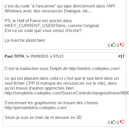
c'est du code "à l'ancienne" qui tape directement dans l'API
Windows avec des ressources Dialogue, etc...
PS: le Hall of Fame est stocké dans
HKEY_CURRENT_USER/Tetris, comme l'original.
Est-ce un code que vous venez d'écrire?
ça marche plutot bien
0
0
Paul TOTH
,
le 05/09/2011 à 07h13
#17
C'est la traduction sous Delphi de http://wintris.codeplex.com/.
ce qui est plaisant dans celui-ci c'est que le tout tient dans un
seul fichier CPP (il manque les ressources sur le site), alors
qu'on trouve d'autres approches bien
http://simpletris.codeplex.com/SourceControl/changeset/view/480
Concernant les graphismes on trouve des choses
http://persiantetris.codeplex.com/
Sinon je suis en train de m'amuser en 3D
0
0