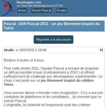
Developpez.com
Le Club des Développeurs et IT Pro
Actus
Forum Pascal
Emploi
Pascal
:
Défi Pascal 2011 : un jeu librement inspiré du
Tetris
Répondre à la discussion
Alcatîz
,
le 10/07/2011 à 11h48
#1
Bonjour à toutes et à tous,
Pour cette année 2011, l'équipe Pascal a essayé de proposer
un défi accessible à tous (contrairement à 2010 ) et offrant
suffisamment de challenge aux développeurs expérimentés. Le
choix s'est porté sur un
jeu librement inspiré du célèbre
Tetris
.
Vous pouvez laisser s'envoler votre imagination : il n'y a aucune
contrainte de plateforme ni de compilateur... du moment que ce
soit du Pascal.
L'originalité, la créativité et l'ergonomie sont des critères