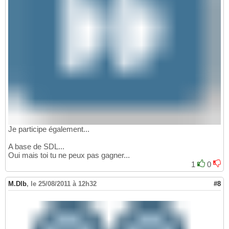
Je participe également...
A base de SDL...
Oui mais toi tu ne peux pas gagner...
1
0
M.Dlb
,
le 25/08/2011 à 12h32
#8