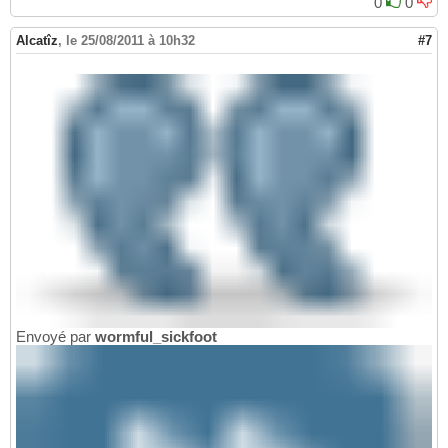
0
0
Alcatîz
,
le 25/08/2011 à 10h32
#7
Envoyé par
wormful_sickfoot