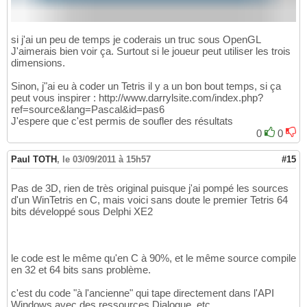
si j'ai un peu de temps je coderais un truc sous OpenGL
J'aimerais bien voir ça. Surtout si le joueur peut utiliser les trois
dimensions.
Sinon, j"ai eu à coder un Tetris il y a un bon bout temps, si ça
peut vous inspirer : http://www.darrylsite.com/index.php?
ref=source&lang=Pascal&id=pas6
J'espere que c'est permis de soufler des résultats
0
0
Paul TOTH
,
le 03/09/2011 à 15h57
#15
Pas de 3D, rien de très original puisque j'ai pompé les sources
d'un WinTetris en C, mais voici sans doute le premier Tetris 64
bits développé sous Delphi XE2
le code est le même qu'en C à 90%, et le même source compile
en 32 et 64 bits sans problème.
c'est du code "à l'ancienne" qui tape directement dans l'API
Windows avec des ressources Dialogue, etc...