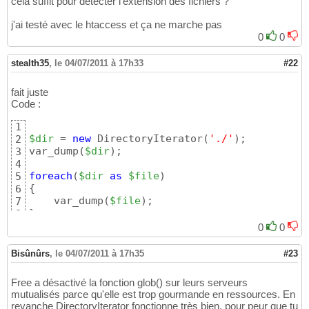
cela suffit pour détecter l'extension des fichiers ?
j'ai testé avec le htaccess et ça ne marche pas
0
0
stealth35
,
le 04/07/2011 à 17h33
#22
fait juste
Code :
1
$dir
 = 
new
 DirectoryIterator
(
'./'
)
;

2
var_dump
(
$dir
)
;

3
4
foreach
(
$dir
as
$file
)
5
{
6
    var_dump
(
$file
)
7
}
8
0
0
Bisûnûrs
,
le 04/07/2011 à 17h35
#23
Free a désactivé la fonction glob() sur leurs serveurs
mutualisés parce qu'elle est trop gourmande en ressources. En
revanche DirectoryIterator fonctionne très bien, pour peur que tu