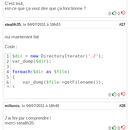
C'est tout,
est-ce que ça veut dire que ça fonctionne ?
0
0
stealth35
,
le 04/07/2011 à 18h03
#27
oui maintenant fait
Code :
$dir
 = 
new
 DirectoryIterator
(
'./'
)
;

1
var_dump
(
$dir
)
;

2
3
foreach
(
$dir
as
$file
)
4
{
5
    var_dump
(
$file
->getFilename
(
)
)
6
}
7
0
0
miltonis
,
le 04/07/2011 à 18h40
#28
J'ai fini par comprendre !
merci stealth35
0
0