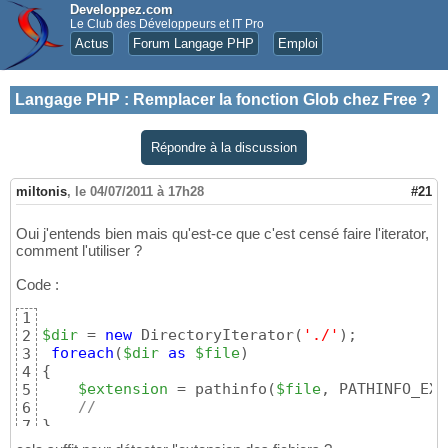
Developpez.com
Le Club des Développeurs et IT Pro
Actus
Forum Langage PHP
Emploi
Langage PHP
:
Remplacer la fonction Glob chez Free ?
Répondre à la discussion
miltonis
,
le 04/07/2011 à 17h28
#21
Oui j'entends bien mais qu'est-ce que c'est censé faire l'iterator,
comment l'utiliser ?
Code :
1
$dir
 = 
new
 DirectoryIterator
(
'./'
)
;

2
foreach
(
$dir
as
$file
)
3
{
4
$extension
 = pathinfo
(
$file
, PATHINFO_EXT
5
//
6
}
7