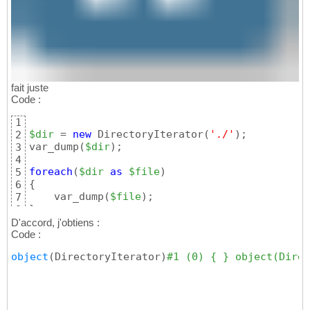
fait juste
Code :
1
$dir
 = 
new
 DirectoryIterator
(
'./'
)
;

2
var_dump
(
$dir
)
;

3
4
foreach
(
$dir
as
$file
)
5
{
6
    var_dump
(
$file
)
7
}
8
D'accord, j'obtiens :
Code :
object
(
DirectoryIterator
)
#1 (0) { } object(Direc