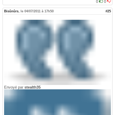
0
0
Bisûnûrs
,
le 04/07/2011 à 17h50
#25
Envoyé par
stealth35