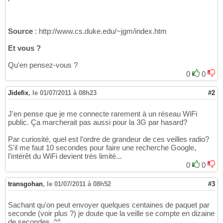
Source
: http://www.cs.duke.edu/~jgm/index.htm
Et vous ?
Qu'en pensez-vous ?
0
0
Jidefix
,
le 01/07/2011 à 08h23
#2
J'en pense que je me connecte rarement à un réseau WiFi
public. Ça marcherait pas aussi pour la 3G par hasard?
Par curiosité, quel est l'ordre de grandeur de ces veilles radio?
S'il me faut 10 secondes pour faire une recherche Google,
l'intérêt du WiFi devient très limité...
0
0
transgohan
,
le 01/07/2011 à 08h52
#3
Sachant qu'on peut envoyer quelques centaines de paquet par
seconde (voir plus ?) je doute que la veille se compte en dizaine
de secondes. ^^