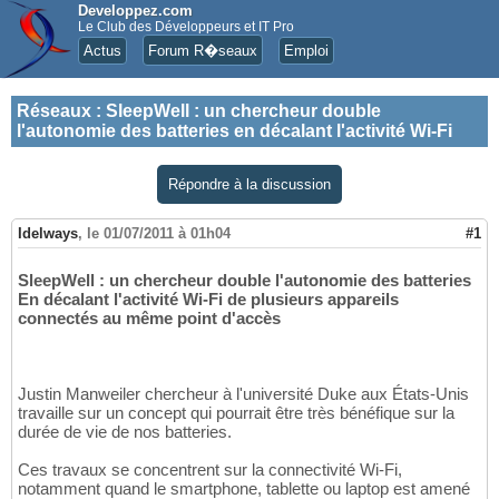
Developpez.com
Le Club des Développeurs et IT Pro
Actus
Forum R�seaux
Emploi
Réseaux
:
SleepWell : un chercheur double
l'autonomie des batteries en décalant l'activité Wi-Fi
Répondre à la discussion
Idelways
,
le 01/07/2011 à 01h04
#1
SleepWell : un chercheur double l'autonomie des batteries
En décalant l'activité Wi-Fi de plusieurs appareils
connectés au même point d'accès
Justin Manweiler chercheur à l'université Duke aux États-Unis
travaille sur un concept qui pourrait être très bénéfique sur la
durée de vie de nos batteries.
Ces travaux se concentrent sur la connectivité Wi-Fi,
notamment quand le smartphone, tablette ou laptop est amené