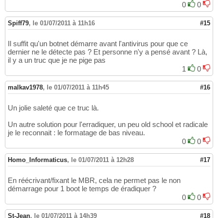
0
0
Spiff79
,
le 01/07/2011 à 11h16
#15
Il suffit qu'un botnet démarre avant l'antivirus pour que ce
dernier ne le détecte pas ? Et personne n'y a pensé avant ? Là,
il y a un truc que je ne pige pas
1
0
malkav1978
,
le 01/07/2011 à 11h45
#16
Un jolie saleté que ce truc là.
Un autre solution pour l'erradiquer, un peu old school et radicale
je le reconnait : le formatage de bas niveau.
0
0
Homo_Informaticus
,
le 01/07/2011 à 12h28
#17
En réécrivant/fixant le MBR, cela ne permet pas le non
démarrage pour 1 boot le temps de éradiquer ?
0
0
St-Jean
,
le 01/07/2011 à 14h39
#18