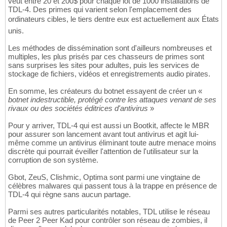
veut entre 20 et 200$ pour chaque lot de 1000 installations de
TDL-4. Des primes qui varient selon l'emplacement des
ordinateurs cibles, le tiers dentre eux est actuellement aux États
unis.
Les méthodes de dissémination sont d'ailleurs nombreuses et
multiples, les plus prisés par ces chasseurs de primes sont
sans surprises les sites pour adultes, puis les services de
stockage de fichiers, vidéos et enregistrements audio pirates.
En somme, les créateurs du botnet essayent de créer un «
botnet indestructible, protégé contre les attaques venant de ses
rivaux ou des sociétés éditrices d'antivirus
»
Pour y arriver, TDL-4 qui est aussi un Bootkit, affecte le MBR
pour assurer son lancement avant tout antivirus et agit lui-
même comme un antivirus éliminant toute autre menace moins
discrète qui pourrait éveiller l'attention de l'utilisateur sur la
corruption de son système.
Gbot, ZeuS, Clishmic, Optima sont parmi une vingtaine de
célèbres malwares qui passent tous à la trappe en présence de
TDL-4 qui règne sans aucun partage.
Parmi ses autres particularités notables, TDL utilise le réseau
de Peer 2 Peer Kad pour contrôler son réseau de zombies, il