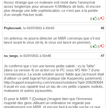
Assez étrange que ce malware soit resté dans l'anonymat
assez longtemps pour amasser 4,5Millions de bots, et encore
plus étrange une telle sophistication, ce n'est pas à la portée
d'un simple Hacker isolé.
0
0
Psykocrash
,
le 01/07/2011 à 01h43
#6
Un antivirus ne pourra détecter un MBR corrompu que s'il est
lancé avant le virus (et là, le virus est lancé en premier).
0
0
nu_tango
,
le 01/07/2011 à 01h48
#7
Je confirme que c'est une bonne petite saleté : vu la "bête"
(dans sa version 4) en action sur le PC sous MS Win 7 d'une
connaissance. La seule solution assez fiable que j'ai trouvé était
d'utiliser ce petit logiciel fort pratique (de Kaspersky justement) :
http://support.kaspersky.com/viruses/solutions?qid=208280684
Il avait en sus rapatrié tout un tas de ces petits copains rootkits,
malwares et autres joyausetés.
Et pour le MBR ? (Quoique j'imagine bien que l'immense
majorité des gens utilisant un ordinateur ne regarde pas
régulièrement son MBR, et encore faut-il qu'elle sache ce que