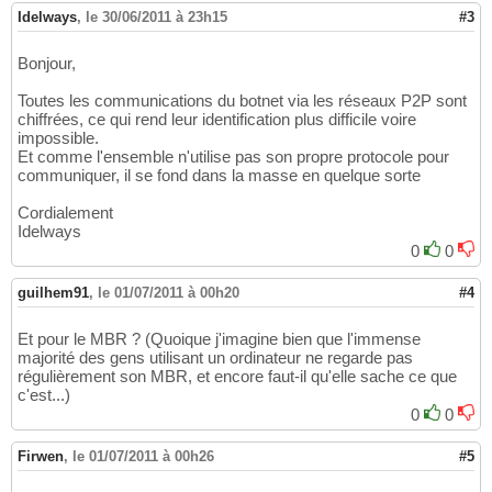
Idelways
,
le 30/06/2011 à 23h15
#3
Bonjour,
Toutes les communications du botnet via les réseaux P2P sont
chiffrées, ce qui rend leur identification plus difficile voire
impossible.
Et comme l'ensemble n'utilise pas son propre protocole pour
communiquer, il se fond dans la masse en quelque sorte
Cordialement
Idelways
0
0
guilhem91
,
le 01/07/2011 à 00h20
#4
Et pour le MBR ? (Quoique j'imagine bien que l'immense
majorité des gens utilisant un ordinateur ne regarde pas
régulièrement son MBR, et encore faut-il qu'elle sache ce que
c'est...)
0
0
Firwen
,
le 01/07/2011 à 00h26
#5