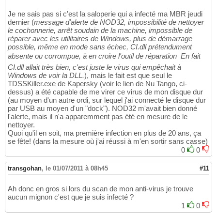
Je ne sais pas si c'est la saloperie qui a infecté ma MBR jeudi
dernier (
message d'alerte de NOD32, impossibilité de nettoyer
le cochonnerie, arrêt soudain de la machine, impossible de
réparer avec les utilitaires de Windows, plus de démarrage
possible, même en mode sans échec, CI.dll prétendument
absente ou corrompue, à en croire l'outil de réparation  En fait
CI.dll allait très bien, c'est juste le virus qui empêchait à
Windows de voir la DLL.
), mais le fait est que seul le
TDSSKiller.exe de Kapersky (voir le lien de Nu Tango, ci-
dessus) a été capable de me virer ce virus de mon disque dur
(au moyen d'un autre ordi, sur lequel j'ai connecté le disque dur
par USB au moyen d'un "dock"). NOD32 m'avait bien donné
l'alerte, mais il n'a apparemment pas été en mesure de le
nettoyer.
Quoi qu'il en soit, ma première infection en plus de 20 ans, ça
se fête! (dans la mesure où j'ai réussi à m'en sortir sans casse)
0
0
transgohan
,
le 01/07/2011 à 08h45
#11
Ah donc en gros si lors du scan de mon anti-virus je trouve
aucun mignon c'est que je suis infecté ?
1
0