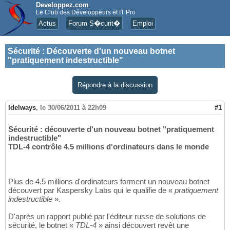
Developpez.com
Le Club des Développeurs et IT Pro
Actus
Forum S�curit�
Emploi
Sécurité
:
Découverte d'un nouveau botnet
"pratiquement indestructible"
Répondre à la discussion
Idelways
,
le 30/06/2011 à 22h09
#1
Sécurité : découverte d'un nouveau botnet "pratiquement
indestructible"
TDL-4 contrôle 4.5 millions d'ordinateurs dans le monde
Plus de 4.5 millions d'ordinateurs forment un nouveau botnet
découvert par Kaspersky Labs qui le qualifie de «
pratiquement
indestructible
».
D'après un rapport publié par l'éditeur russe de solutions de
sécurité, le botnet «
TDL-4
» ainsi découvert revêt une