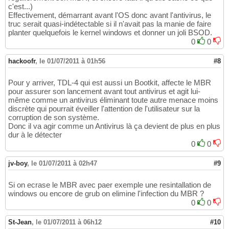
c'est...)
Effectivement, démarrant avant l'OS donc avant l'antivirus, le
truc serait quasi-indétectable si il n'avait pas la manie de faire
planter quelquefois le kernel windows et donner un joli BSOD.
0
0
hackoofr
,
le 01/07/2011 à 01h56
#8
Pour y arriver, TDL-4 qui est aussi un Bootkit, affecte le MBR
pour assurer son lancement avant tout antivirus et agit lui-
même comme un antivirus éliminant toute autre menace moins
discrète qui pourrait éveiller l'attention de l'utilisateur sur la
corruption de son système.
Donc il va agir comme un Antivirus là ça devient de plus en plus
dur à le détecter
0
0
jv-boy
,
le 01/07/2011 à 02h47
#9
Si on ecrase le MBR avec paer exemple une resintallation de
windows ou encore de grub on elimine l'infection du MBR ?
0
0
St-Jean
,
le 01/07/2011 à 06h12
#10