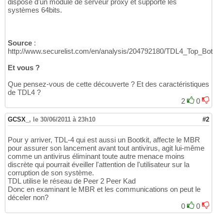
dispose d'un module de serveur proxy et supporte les
systèmes 64bits.
Source
:
http://www.securelist.com/en/analysis/204792180/TDL4_Top_Bot
Et vous ?
Que pensez-vous de cette découverte ? Et des caractéristiques
de TDL4 ?
2
0
GCSX_
,
le 30/06/2011 à 23h10
#2
Pour y arriver, TDL-4 qui est aussi un Bootkit, affecte le MBR
pour assurer son lancement avant tout antivirus, agit lui-même
comme un antivirus éliminant toute autre menace moins
discrète qui pourrait éveiller l'attention de l'utilisateur sur la
corruption de son système.
TDL utilise le réseau de Peer 2 Peer Kad
Donc en examinant le MBR et les communications on peut le
déceler non?
0
0