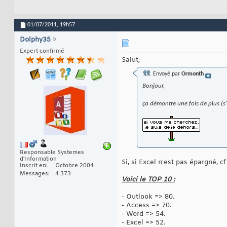
01/07/2011,
19h57
Dolphy35
Expert confirmé
Salut,
Envoyé par
Ormonth
Bonjour,
ça démontre une fois de plus (s'i
Responsable Systemes
d'Information
Si, si Excel n'est pas épargné, cf
Inscrit en
Octobre 2004
Messages
4 373
Voici le TOP 10 :
- Outlook => 80.
- Access => 70.
- Word => 54.
- Excel => 52.