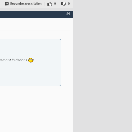
Répondre avec citation
0
0
#4
oncernant là dedans