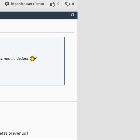
Répondre avec citation
0
0
#3
oncernant là dedans
 êtes prévenus !