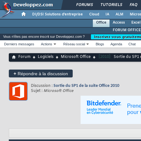
FORUMS
TUTORIELS
FAQ
DI/DSI Solutions d'entreprise
Cloud
IA
ALM
Micros
Office
Access
Excel
FORUM OFFICE
Vous n'êtes pas encore inscrit sur Developpez.com ?
Inscrivez-vous gratuitem
Derniers messages
Actions
Réseau social
Blogs
Agenda
Chat
Forum
Logiciels
Microsoft Office
[2010]
Sortie du SP1 d
+
Répondre à la discussion
Discussion :
Sortie du SP1 de la suite Office 2010
Sujet :
Microsoft Office