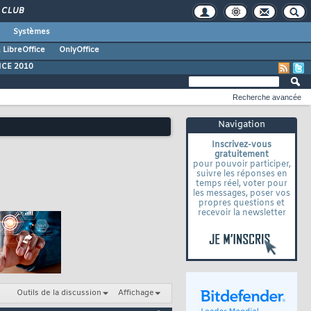
CLUB
Systèmes
 LibreOffice
OnlyOffice
ICE 2010
Recherche avancée
Navigation
Inscrivez-vous
gratuitement
pour pouvoir participer,
suivre les réponses en
temps réel, voter pour
les messages, poser vos
propres questions et
recevoir la newsletter
Outils de la discussion
Affichage