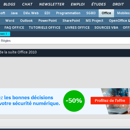
BLOGS
CHAT
NEWSLETTER
EMPLOI
ÉTUDES
DROIT
oft
Java
Dév. Web
EDI
Programmation
SGBD
Office
Mobiles
Word
Outlook
PowerPoint
SharePoint
MS Project
OpenOffice &
FAQ OFFICE
TUTORIELS OFFICE
LIVRES OFFICE
SOURCES VBA
OFF
ent !
Règles
e la suite Office 2010