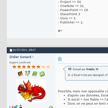
- Project => 34.
- OneNote => 31.
- PowerPoint => 19.
- SharePoint 3
- Visio => 2.
- Publisher => 1.
@+
01/07/2011,
20h17
Didier Gonard
Expert confirmé
Envoyé par
Dolphy 35
Si, si Excel n'est pas épargné, cf
Possible, mais non opposable ca
d'après ces données, Exce
Si excel = non fiable => l
Donc on ne peut en tenir 