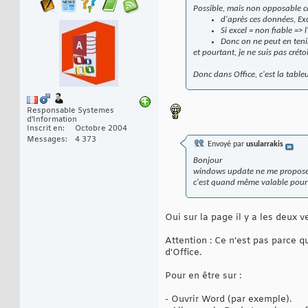
Possible, mais non opposable ca
d'après ces données, Exc
Si excel = non fiable => 
Donc on ne peut en tenir
et pourtant, je ne suis pas créto
Donc dans Office, c'est la tableu
Responsable Systemes
d'Information
Inscrit en
Octobre 2004
Messages
4 373
Envoyé par
usularrakis
Bonjour
windows update ne me propose 
c'est quand même valable pour
Oui sur la page il y a les deux
Attention : Ce n'est pas parce qu
d'Office.
Pour en être sur :
- Ouvrir Word (par exemple).