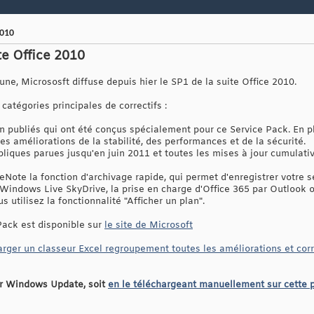
2010
te Office 2010
ne, Micrososft diffuse depuis hier le SP1 de la suite Office 2010.
atégories principales de correctifs :
on publiés qui ont été conçus spécialement pour ce Service Pack. En p
des améliorations de la stabilité, des performances et de la sécurité.
ubliques parues jusqu'en juin 2011 et toutes les mises à jour cumulati
ote la fonction d'archivage rapide, qui permet d'enregistrer votre s
Windows Live SkyDrive, la prise en charge d'Office 365 par Outlook 
 utilisez la fonctionnalité "Afficher un plan".
Pack est disponible sur
le site de Microsoft
arger un classeur Excel regroupement toutes les améliorations et corr
ar Windows Update, soit
en le téléchargeant manuellement sur cette 