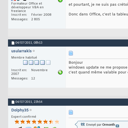
Formateur Office et
et pourtant, je ne suis pas créto
développeur VBA en
freelance
Donc dans Office, c'est la tableu
Inscrit en
Février 2008
Messages
2 805
04/07/2011,
08h13
usularrakis
Membre habitué
Bonjour
windows update ne me propose q
Inscrit en
Novembre
c'est quand même valable pour 
2007
Messages
12
04/07/2011,
23h54
Dolphy35
Expert confirmé
Envoyé par
Ormonth