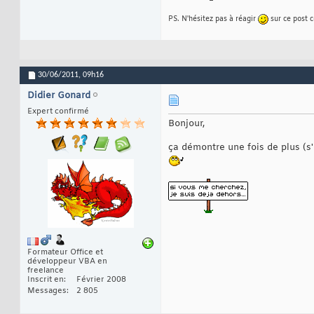
PS. N'hésitez pas à réagir
sur ce post 
30/06/2011,
09h16
Didier Gonard
Expert confirmé
Bonjour,
ça démontre une fois de plus (s'i
Formateur Office et
développeur VBA en
freelance
Inscrit en
Février 2008
Messages
2 805