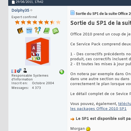
29/06/2011,
17h42
Dolphy35
Sortie du SP1 de la suite Office 
Expert confirmé
Sortie du SP1 de la sui
Office 2010 prend un coup de jeu
Ce Service Pack comprend deux c
1 - Des correctifs précédents n
produit, ces correctifs incluent 
2 - Et toutes les mises à jour p
On notera par exemple dans OneN
Responsable Systemes
dans une autre section ou dans 
d'Information
Inscrit en
Octobre 2004
correctement le plan lorsque vous
Messages
4 373
Le détail complet de ce Sevice 
Vous pouvez, également,
téléch
les packages Office 2010 SP1
Le SP1 est disponible soit p
Morgan