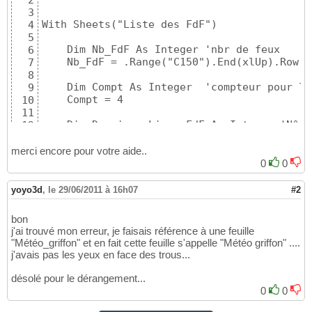
2
3
With Sheets("Liste des FdF")

4
5
    Dim Nb_FdF As Integer 'nbr de feux

6
    Nb_FdF = .Range("C150").End(xlUp).Row - 
7
8
    Dim Compt As Integer  'compteur pour la
9
    Compt = 4

10
11
    Dim Derniere_Ligne_FdF As Integer 'N° d
12
    Derniere_Ligne_FdF = .Range("C150").End
13
14
merci encore pour votre aide..
    Dim List_FdF As Range 'range contenant 
15
0
0
    Set List_FdF = .Range(.Cells(4, 2), .Ce
16
17
yoyo3d
,
le 29/06/2011 à 16h07
#2
    Dim Météo_FdF As Range    'Range de W4 
18
    Set Météo_FdF = .Range(.Cells(4, 23), .
19
bon
20
j'ai trouvé mon erreur, je faisais référence à une feuille
End With

21
"Météo_griffon" et en fait cette feuille s'appelle "Météo griffon" ....
22
j'avais pas les yeux en face des trous...
' - - - - - - - - - - - - - - - - - - - - -
23
24
désolé pour le dérangement...
With Sheets("Param2")

25
0
0
26