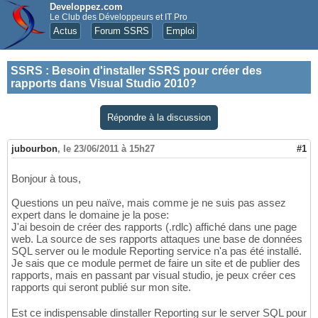
Developpez.com
Le Club des Développeurs et IT Pro
Actus
Forum SSRS
Emploi
SSRS
:
Besoin d'installer SSRS pour créer des
rapports dans Visual Studio 2010?
Répondre à la discussion
jubourbon
,
le 23/06/2011 à 15h27
#1
Bonjour à tous,
Questions un peu naïve, mais comme je ne suis pas assez
expert dans le domaine je la pose:
J'ai besoin de créer des rapports (.rdlc) affiché dans une page
web. La source de ses rapports attaques une base de données
SQL server ou le module Reporting service n'a pas été installé.
Je sais que ce module permet de faire un site et de publier des
rapports, mais en passant par visual studio, je peux créer ces
rapports qui seront publié sur mon site.
Est ce indispensable dinstaller Reporting sur le server SQL pour