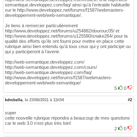
semantique.developpez.com/faq/ ainsi qu'à l'entraide habituelle
sur le http://www.developpez.net/forums/f1587/webmasters-
developpement-web/web-semantique/.
Je tiens à remercier particulièrement
http://www.developpez.net/forums/u254882/dourouc05/ et
http://www.developpez.net/forums/u125580/snake264/ pour la
qualité des efforts qu'ils ont fourni pour mettre en place cette
rubrique ainsi bien entendu qu'à tous ceux qui y ont participé ou
qui y participeront à l'avenir.
http://web-semantique.developpez.com/
http://web-semantique.developpez.com/cours/
http://web-semantique.developpez.com/faq/
http://www.developpez.net/forums/f1587/webmasters-
developpement-web/web-semantique/
5
0
kdmbella
,
le 23/06/2011 à 11h54
#2
super
cette nouvelle rubrique répondra a beaucoup de mes questions
car le web 3.0 n'est plus très loin!
2
0