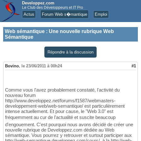
Developpez.com
Le Club des Développeurs et IT Pro
Actus
Forum Web s�mantique
Emploi
Web sémantique
:
Une nouvelle rubrique Web
Sémantique
Répondre à la discussion
Bovino
,
le 23/06/2011 à 00h24
#1
Comme vous l'avez probablement constaté, l'activité du
nouveau forum
http://www.developpez.net/forums/f1587/webmasters-
developpement-web/web-semantique/ est particulièrement
intense actuellement. Et pour cause, le "Web 3.0" est
fréquemment au cur de l'actualité et suscite beaucoup
d'engouement. C'est pourquoi nous avons décidé de créer une
nouvelle rubrique de Developpez.com dédiée au Web
sémantique. Vous pourrez y retrouver et surtout participer aux
http://web-semantique.developpez.com/cours/, à la http://web-