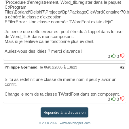
"Procedure d'enregistrement, Word_tlb.register dans le paquet
C:\Program
Files\Borland\Delphi7\Projects\Bpl\PackageOleWordContainer70.b
a généré la classe d'exception
EFilerError : Une classe nommée TWordFont existe déjà"
Je pense que cette erreur est peut-être du à l'appel dans le use
de Word_TLB dans mon composant.
Mais si je l'enlève ca ne fonctionne plus évident.
Auriez-vous des idées ? merci d'avance !!
0
0
Philippe Gormand
,
le 06/03/2006 à 13h25
#2
Si tu as redéfinit une classe de même nom il peut y avoir un
conflit.
Change le nom de ta classe TWordFont dans ton composant.
0
0
Répondre à la discussion
© 2000-2026 - www.developpez.com