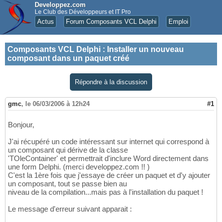
Developpez.com
Le Club des Développeurs et IT Pro
Actus
Forum Composants VCL Delphi
Emploi
Composants VCL Delphi
:
Installer un nouveau
composant dans un paquet créé
Répondre à la discussion
gmc
,
le 06/03/2006 à 12h24
#1
Bonjour,
J'ai récupéré un code intéressant sur internet qui correspond à
un composant qui dérive de la classe
'TOleContainer' et permettrait d'inclure Word directement dans
une form Delphi. (merci developpez.com !! )
C'est la 1ère fois que j'essaye de créer un paquet et d'y ajouter
un composant, tout se passe bien au
niveau de la compilation...mais pas à l'installation du paquet !
Le message d'erreur suivant apparait :