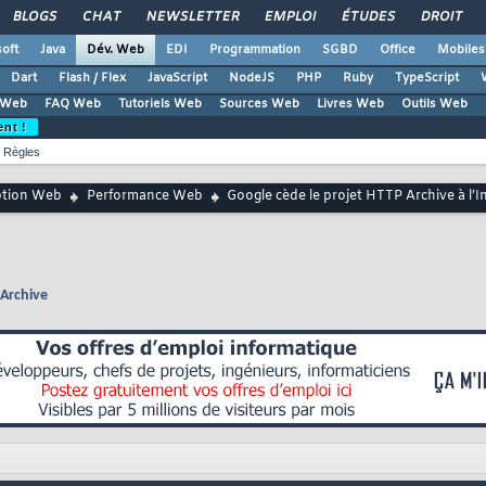
BLOGS
CHAT
NEWSLETTER
EMPLOI
ÉTUDES
DROIT
oft
Java
Dév. Web
EDI
Programmation
SGBD
Office
Mobiles
Dart
Flash / Flex
JavaScript
NodeJS
PHP
Ruby
TypeScript
 Web
FAQ Web
Tutoriels Web
Sources Web
Livres Web
Outils Web
ent !
Règles
ption Web
Performance Web
Google cède le projet HTTP Archive à l’I
 Archive