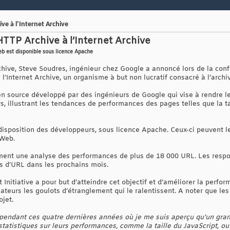
ve à l’Internet Archive
HTTP Archive à l’Internet Archive
eb est disponible sous licence Apache
hive, Steve Soudres, ingénieur chez Google a annoncé lors de la conf
 à l’Internet Archive, un organisme à but non lucratif consacré à l’arc
n source développé par des ingénieurs de Google qui vise à rendre l
s, illustrant les tendances de performances des pages telles que la ta
disposition des développeurs, sous licence Apache. Ceux-ci peuvent le
 Web.
ment une analyse des performances de plus de 18 000 URL. Les respo
ns d’URL dans les prochains mois.
et Initiative a pour but d’atteindre cet objectif et d’améliorer la perfo
isateurs les goulots d’étranglement qui le ralentissent. A noter que le
jet.
jet pendant ces quatre dernières années où je me suis aperçu qu’un gr
 statistiques sur leurs performances, comme la taille du JavaScript,