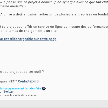
 «
Je pense que ce projet a beaucoup de synergie avec ce que fait l’Int
e même médaille
».
et Archive a déjà entrainé l’adhésion de plusieurs entreprises ou fon
 ce projet pour offrir un service en ligne de mesure des performances
rer le temps de chargement d’un site.
e est téléchargeable sur cette page
t du projet et de cet outil ?
riques .NET ?
Contactez-moi
alors programmer est l’art d’en faire
ur Twitter
 trouve la moitié de la solution