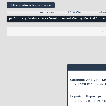
+
Répondre à la discussion
Actualités
FAQs Web
Tutor
Forum
Webmasters - Développement Web
Général Conce
«
D
Business Analyst - M
↳
PACIFICA
- Ile de
Experte / Expert prod
↳
LA BANQUE POST