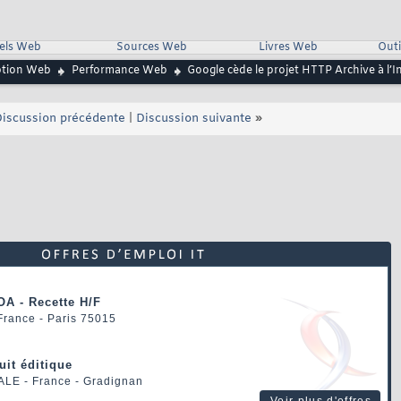
iels Web
Sources Web
Livres Web
Outi
ption Web
Performance Web
Google cède le projet HTTP Archive à l’I
iscussion précédente
|
Discussion suivante
»
OA - Recette H/F
 France - Paris 75015
uit éditique
ALE
- France - Gradignan