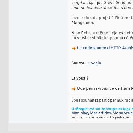
script
» explique Steve Souders.
comme les deux facettes d’un
La cession du projet à l’Intern
Stangeloop.
New Relic, a même déjà exploité
un service similaire pour accélé
Le code source d'HTTP Archiv
Source
:
Google
Et vous ?
Que pense-vous de ce transfer
Vous souhaitez participer aux rub
Si déboguer est l’art de corriger les bugs, 
Mon blog
,
Mes articles
,
Me suivre s
En posant correctement votre problème, on