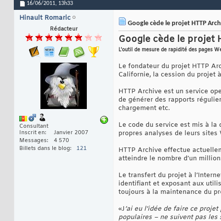
16/06/2011,
13h33
Hinault Romaric
Google cède le projet HTTP Archi
Rédacteur
Google cède le projet 
L'outil de mesure de rapidité des pages W
Le fondateur du projet HTTP Arc
Californie, la cession du projet
HTTP Archive est un service ope
de générer des rapports régulier
chargement etc.
Le code du service est mis à la 
Consultant
Inscrit en
Janvier 2007
propres analyses de leurs sites
Messages
4 570
Billets dans le blog
121
HTTP Archive effectue actuelle
atteindre le nombre d’un millio
Le transfert du projet à l’Intern
identifiant et exposant aux util
toujours à la maintenance du pro
«J
’ai eu l’idée de faire ce pro
populaires – ne suivent pas les