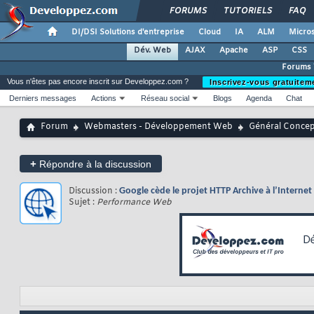
FORUMS
TUTORIELS
FAQ
DI/DSI Solutions d'entreprise
Cloud
IA
ALM
Micros
Dév. Web
AJAX
Apache
ASP
CSS
Forums
Vous n'êtes pas encore inscrit sur Developpez.com ?
Inscrivez-vous gratuitem
Derniers messages
Actions
Réseau social
Blogs
Agenda
Chat
Forum
Webmasters - Développement Web
Général Conce
+
Répondre à la discussion
Discussion :
Google cède le projet HTTP Archive à l’Internet
Sujet :
Performance Web