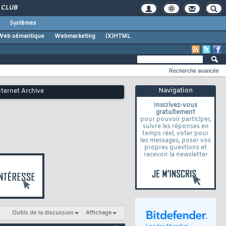
CLUB
Systèmes
Web sémantique
Webmarketing
(X)HTML
Recherche avancée
Navigation
nternet Archive
Inscrivez-vous
gratuitement
pour pouvoir participer,
suivre les réponses en
temps réel, voter pour
les messages, poser vos
propres questions et
recevoir la newsletter
Outils de la discussion
Affichage