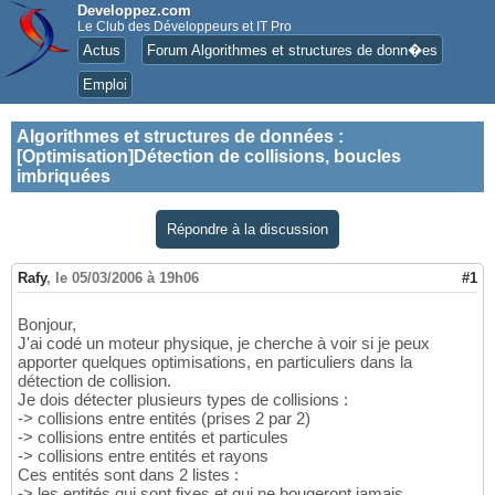
Developpez.com
Le Club des Développeurs et IT Pro
Actus
Forum Algorithmes et structures de donn�es
Emploi
Algorithmes et structures de données
:
[Optimisation]Détection de collisions, boucles
imbriquées
Répondre à la discussion
Rafy
,
le 05/03/2006 à 19h06
#1
Bonjour,
J'ai codé un moteur physique, je cherche à voir si je peux
apporter quelques optimisations, en particuliers dans la
détection de collision.
Je dois détecter plusieurs types de collisions :
-> collisions entre entités (prises 2 par 2)
-> collisions entre entités et particules
-> collisions entre entités et rayons
Ces entités sont dans 2 listes :
-> les entités qui sont fixes et qui ne bougeront jamais