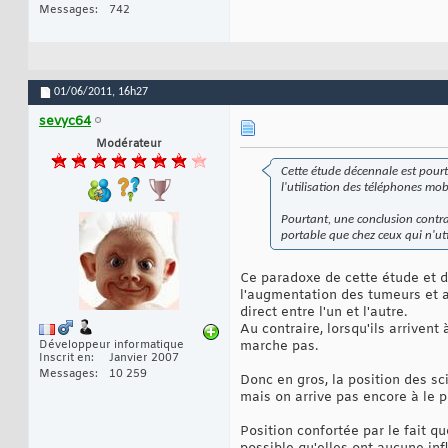
Messages
742
01/06/2011,
16h27
sevyc64
Modérateur
Cette étude décennale est pour
l'utilisation des téléphones mo
Pourtant, une conclusion contra
portable que chez ceux qui n'util
Ce paradoxe de cette étude et de
l'augmentation des tumeurs et au
direct entre l'un et l'autre.
Au contraire, lorsqu'ils arrivent 
Développeur informatique
marche pas.
Inscrit en
Janvier 2007
Messages
10 259
Donc en gros, la position des sc
mais on arrive pas encore à le p
Position confortée par le fait q