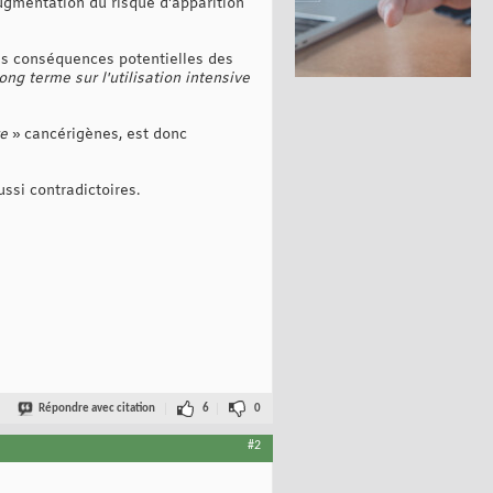
ugmentation du risque d'apparition
des conséquences potentielles des
ng terme sur l'utilisation intensive
re
» cancérigènes, est donc
ssi contradictoires.
Répondre avec citation
6
0
#2