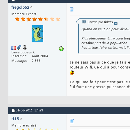
fregolo52
Membre Expert
Envoyé par
Jidefix
Quand on veut, on peut: dis aux 
Plus sérieusement, il y aura touj
certaine part de la population.
Peut mieux faire, certes, mais 
Développeur C
Inscrit en
Août 2004
Messages
2 366
Je ne sais pas si ce que je fais e
routeur Wifi. Ce qui a pour con
Ce qui me fait peur c'est pas l
? Il faut une grosse puissance 
01/06/2011,
17h23
rt15
Membre éclairé