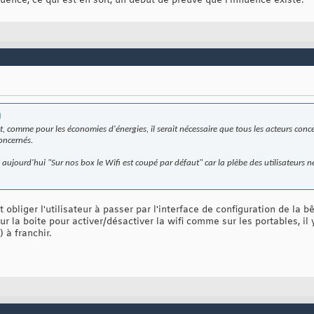
uence, ce qui est en soit, un début de preuve que l'influence existe.
t, comme pour les économies d'énergies, il serait nécessaire que tous les acteurs conc
oncernés.
aujourd'hui "Sur nos box le Wifi est coupé par défaut" car la plèbe des utilisateurs ne sa
et obliger l'utilisateur à passer par l'interface de configuration de la
sur la boite pour activer/désactiver la wifi comme sur les portables, il
 à franchir.