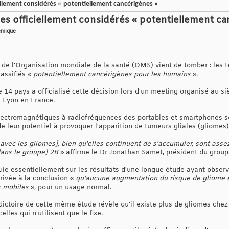
ellement considérés « potentiellement cancérigènes »
es officiellement considérés « potentiellement ca
lémique
s de l'Organisation mondiale de la santé (OMS) vient de tomber : les
assifiés «
potentiellement cancérigènes pour les humains
».
 14 pays a officialisé cette décision lors d'un meeting organisé au s
à Lyon en France.
lectromagnétiques à radiofréquences des portables et smartphones s
 leur potentiel à provoquer l'apparition de tumeurs gliales (gliomes)
 avec les gliomes], bien qu'elles continuent de s'accumuler, sont asse
[dans le groupe] 2B
» affirme le Dr Jonathan Samet, président du groupe
puie essentiellement sur les résultats d'une longue étude ayant obser
rivée à la conclusion «
qu'aucune augmentation du risque de gliome 
s mobiles
», pour un usage normal.
dictoire de cette même étude révèle qu'il existe plus de gliomes che
lles qui n'utilisent que le fixe.