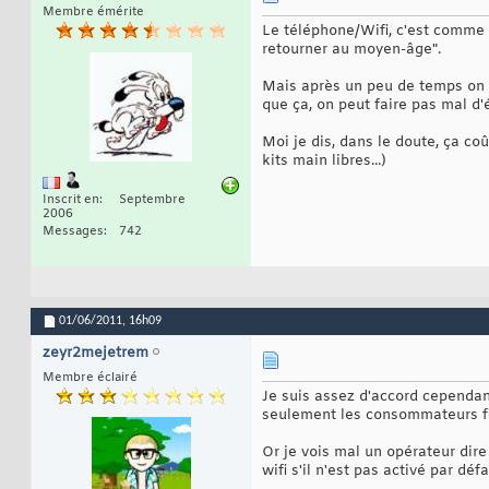
Membre émérite
Le téléphone/Wifi, c'est comme l
retourner au moyen-âge".
Mais après un peu de temps on s
que ça, on peut faire pas mal d
Moi je dis, dans le doute, ça co
kits main libres...)
Inscrit en
Septembre
2006
Messages
742
01/06/2011,
16h09
zeyr2mejetrem
Membre éclairé
Je suis assez d'accord cependan
seulement les consommateurs fi
Or je vois mal un opérateur dire 
wifi s'il n'est pas activé par défau