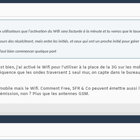
utilisateurs que l'activation du Wifi sera facturée à la minute et tu verras que le tau
ours des récalcitrant, mais entre les initiés, et ceux qui ont un proche initié pour gére
il faut bien commencer quelque part
st bien, j'ai activé le Wifi pour l'utiliser à la place de la 3G sur les m
séquence que les ondes traversent 1 seul mur, on capte dans le bureau
e mobile mais le Wifi. Comment Free, SFR & Co peuvent émettre aussi l
d'émission, non ? Plus que les antennes GSM.