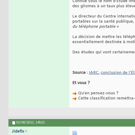
Connue sous le nom d'Étude Inte
des gliomes à un taux plus éle
Le directeur du Centre internat
portables sur la santé publique,
du téléphone portable
»
La décision de mettre les télép
essentiellement destinée à moti
Des études qui vont certainemen
Source
:
IARC
,
conclusion de l'É
Et vous ?
Qu'en pensez-vous ?
Cette classification remettra-
01/06/2011,
14h23
Jidefix