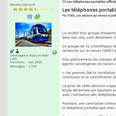
Les téléphones portables offici
Membre éprouvé
Les téléphones portabl
Par l'OMS, une décision qui relance la po
Le verdict d'un groupe d'expert
dans nos vies, sont désormais cl
Ce groupe de 31 scientifiques de
recherche sur le cancer (IARC) 
Développeur Ruby on Rails
/ iOS
Plus précisément, les champs é
Inscrit en
Juin 2010
agents cancérigènes en raison de
Messages
1 374
«
Les preuves [de la corrélation
conclusion et la classification 
La prise de cette décision s'ap
étude décennale est pourtant ar
avec l'utilisation des téléphone
Pourtant, une conclusion contra
le téléphone portable que chez ce