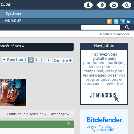
CLUB
Systèmes
O
HUMOUR
Recherche avancée
Navigation
cancérigènes »
Inscrivez-vous
gratuitement
Page 1 sur 3
1
2
3
Dernière
pour pouvoir participer,
suivre les réponses en
temps réel, voter pour
les messages, poser vos
propres questions et
recevoir la newsletter
Outils de la discussion
Affichage
#1