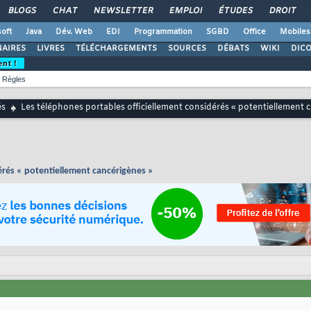
BLOGS
CHAT
NEWSLETTER
EMPLOI
ÉTUDES
DROIT
oft
Java
Dév. Web
EDI
Programmation
SGBD
Office
Mobiles
AIRES
LIVRES
TÉLÉCHARGEMENTS
SOURCES
DÉBATS
WIKI
DIC
ent !
Règles
és
Les téléphones portables officiellement considérés « potentiellement 
érés « potentiellement cancérigènes »