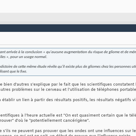
tant arrivée à la conclusion « qu'aucune augmentation du risque de gliome et de mé
biles », pour un usage normal.
dictoire de cette même étude révèle qu'il existe plus de gliomes chez les personnes u
isent que le fixe.
 bien d'autres s'explique par le fait que les scientifiques constatent
tres problèmes sur le cerveau et l'utilisation de téléphones portables,
à établir un lien à partir des résultats positifs, les résultats négatifs
ientifiques à l'heure actuelle est "On est quasiment certain que le té
rouver" d'où le "potentiellement cancérigène".
ue s'ils ne peuvent pas prouver que les ondes ont une influences sur le