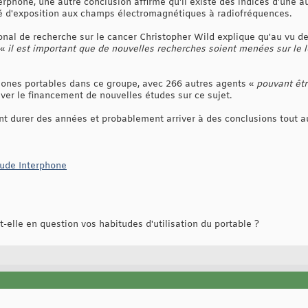
rphone, une autre conclusion affirme qu'il existe des indices d'une a
vé d'exposition aux champs électromagnétiques à radiofréquences.
ional de recherche sur le cancer Christopher Wild explique qu'au vu 
 «
il est important que de nouvelles recherches soient menées sur le lo
hones portables dans ce groupe, avec 266 autres agents «
pouvant êt
ver le financement de nouvelles études sur ce sujet.
t durer des années et probablement arriver à des conclusions tout au
tude Interphone
t-elle en question vos habitudes d'utilisation du portable ?