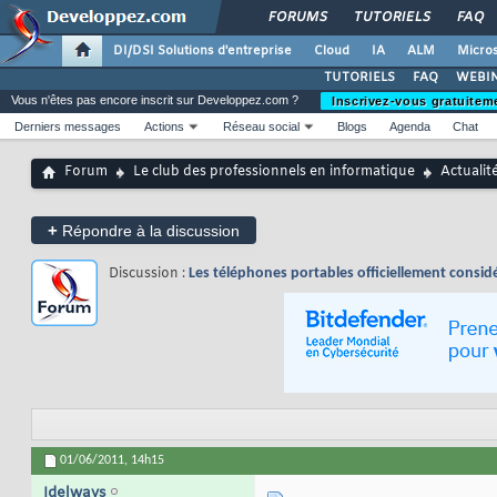
FORUMS
TUTORIELS
FAQ
DI/DSI Solutions d'entreprise
Cloud
IA
ALM
Micros
TUTORIELS
FAQ
WEBIN
Vous n'êtes pas encore inscrit sur Developpez.com ?
Inscrivez-vous gratuitem
Derniers messages
Actions
Réseau social
Blogs
Agenda
Chat
Forum
Le club des professionnels en informatique
Actualit
+
Répondre à la discussion
Discussion :
Les téléphones portables officiellement consid
01/06/2011,
14h15
Idelways