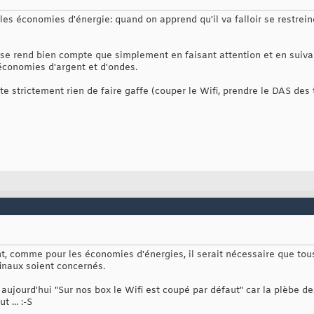
es économies d'énergie: quand on apprend qu'il va falloir se restreind
e rend bien compte que simplement en faisant attention et en suivan
'économies d'argent et d'ondes.
ûte strictement rien de faire gaffe (couper le Wifi, prendre le DAS des
t, comme pour les économies d'énergies, il serait nécessaire que tou
naux soient concernés.
aujourd'hui "Sur nos box le Wifi est coupé par défaut" car la plèbe des 
t ... :-S