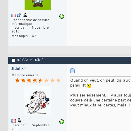
Responsable de service
informatique
Inscrit en
Novembre
2010
Messages
471
01/06/2011,
16h18
Jidefix
Membre émérite
Quand on veut, on peut: dis aux u
pshuiiitt
Plus sérieusement, il y aura touj
couvre déjà une certaine part de
Peut mieux faire, certes, mais 
Inscrit en
Septembre
2006