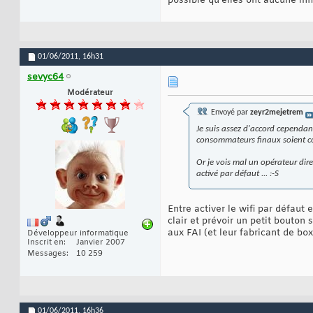
possible qu'elles ont aucune infl
01/06/2011,
16h31
sevyc64
Modérateur
Envoyé par
zeyr2mejetrem
Je suis assez d'accord cependan
consommateurs finaux soient c
Or je vois mal un opérateur dire 
activé par défaut ... :-S
Entre activer le wifi par défaut 
clair et prévoir un petit bouton 
aux FAI (et leur fabricant de box)
Développeur informatique
Inscrit en
Janvier 2007
Messages
10 259
01/06/2011,
16h36