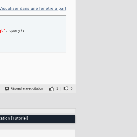
Visualiser dans une fenêtre à part
ql"
, query
)
;

Répondre avec citation
1
0
ation [Tutoriel]