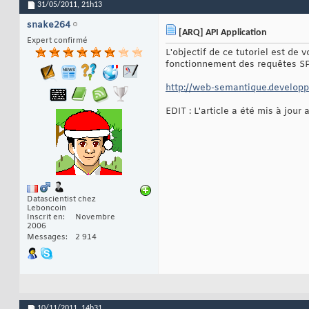
31/05/2011,
21h13
snake264
[ARQ] API Application
Expert confirmé
L'objectif de ce tutoriel est de
fonctionnement des requêtes S
http://web-semantique.developpe
EDIT : L'article a été mis à jour 
Datascientist chez
Leboncoin
Inscrit en
Novembre
2006
Messages
2 914
10/11/2011,
14h31