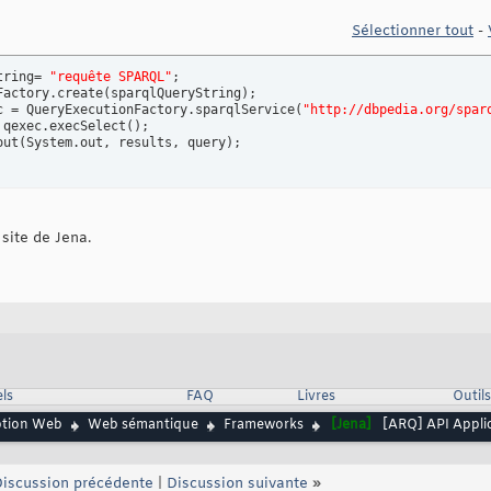
Sélectionner tout
-
tring= 
"requête SPARQL"
;

Factory.create
(
sparqlQueryString
)
;

c = QueryExecutionFactory.sparqlService
(
"http://dbpedia.org/spar
 qexec.execSelect
(
)
;

out
(
System.out, results, query
)
;       

site de Jena.
ls
FAQ
Livres
Outils
ption Web
Web sémantique
Frameworks
[Jena]
[ARQ] API Applic
iscussion précédente
|
Discussion suivante
»