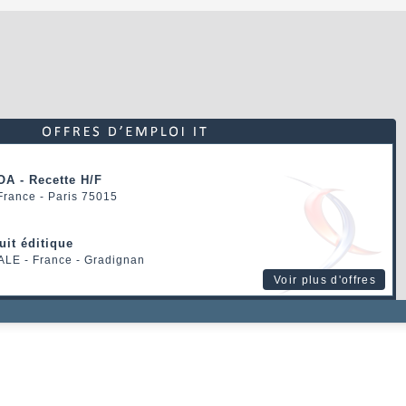
OA - Recette H/F
 France - Paris 75015
uit éditique
ALE
- France - Gradignan
Voir plus d'offres