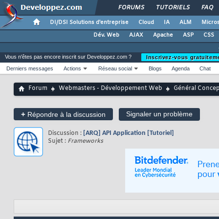
FORUMS
TUTORIELS
FAQ
DI/DSI Solutions d'entreprise
Cloud
IA
ALM
Micros
Dév. Web
AJAX
Apache
ASP
CSS
Vous n'êtes pas encore inscrit sur Developpez.com ?
Inscrivez-vous gratuitem
Derniers messages
Actions
Réseau social
Blogs
Agenda
Chat
Forum
Webmasters - Développement Web
Général Conce
+
Signaler un problème
Répondre à la discussion
Discussion :
[ARQ] API Application [Tutoriel]
Sujet :
Frameworks