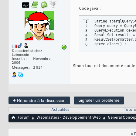
Code java :
String sparqlQueryS
1
Query query = Query
2
QueryExecution qexe
3
ResultSet results =
4
ResultSetFormatter.
5
qexec.close
(
)
 ;
6
Datascientist chez
Leboncoin
Inscrit en
Novembre
2006
Sinon tout est documenté sur le 
Messages
2 914
+
Signaler un problème
Répondre à la discussion
Actualités
Tutorie
Forum
Webmasters - Développement Web
Général Conce
«
D