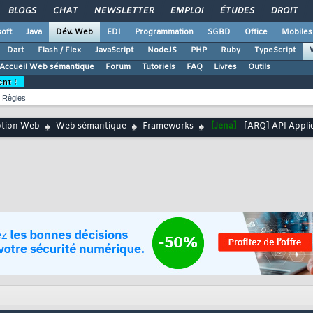
BLOGS
CHAT
NEWSLETTER
EMPLOI
ÉTUDES
DROIT
oft
Java
Dév. Web
EDI
Programmation
SGBD
Office
Mobiles
Dart
Flash / Flex
JavaScript
NodeJS
PHP
Ruby
TypeScript
Accueil Web sémantique
Forum
Tutoriels
FAQ
Livres
Outils
ent !
Règles
ption Web
Web sémantique
Frameworks
[Jena]
[ARQ] API Applic