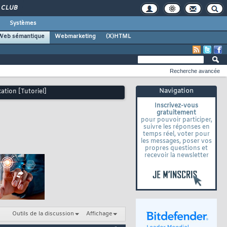
CLUB
Systèmes
Web sémantique
Webmarketing
(X)HTML
Recherche avancée
Navigation
ation [Tutoriel]
Inscrivez-vous
gratuitement
pour pouvoir participer,
suivre les réponses en
temps réel, voter pour
les messages, poser vos
propres questions et
recevoir la newsletter
Outils de la discussion
Affichage