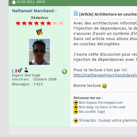
31/05/2011,
10h50
Nathanael Marchand
[Article] Architecture en couch
Rédacteur
Avec des architectures informat
l'injection de dépendances, le 
s'assurer d'avoir un système d'i
Dans cet article nous allons ét
en couches découplées.
J'ouvre cette discussion pour re
injection de dépendances avec 
Pour la lecture c'est par ici:
http://nathanaelmarchand.develo
Expert .Net So@t
Inscrit en
Octobre 2008
Messages
3 615
Bonne lecture
Retrouvez moi sur :
Mon Espace Developpez.com
-----------
Mon blog: Up there in the code
---------
Ma société: So@t
Showrizo : Suivez votre plannin