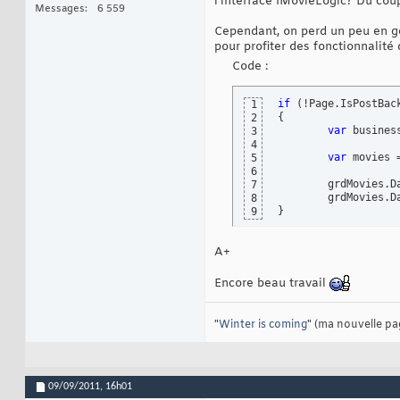
l'interface IMovieLogic? Du co
Messages
6 559
Cependant, on perd un peu en g
pour profiter des fonctionnalité 
Code :
if
(
!Page.IsPostBac
1
{
2
var
 busines
3
4
var
 movies 
5
6
	grdMovies.DataSource = movies;

7
	grdMovies.D
8
}
9
A+
Encore beau travail
"
Winter is coming
" (ma nouvelle pa
09/09/2011,
16h01