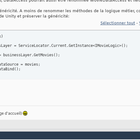
up, DataAccess pourrait aussi être renommée MovieDataAccess et IM
énéricité. A moins de renommer les méthodes de la logique métier, c
de Unity et préserver la généricité:
Sélectionner tout
-
k
)
sLayer = ServiceLocator.Current.GetInstance<IMovieLogic>
(
)
;

= businessLayer.GetMovies
(
)
;

ataBind
(
)
ge d'accueil)