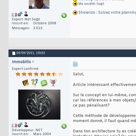
Ma société: So@t
Showrizo : Suivez votre plannin
Expert .Net So@t
Inscrit en
Octobre 2008
Messages
3 615
09/09/2011,
15h33
Immobilis
Expert confirmé
Salut,
Article intéressant effectivement
Sur le concept en lui-même, comm
car les références à mes objets/i
ce pas pénalisant?
Cette méthode de développement 
moment donné, il faut quand même
Développeur .NET
Dans ton architecture tu as cré
Inscrit en
Mars 2004