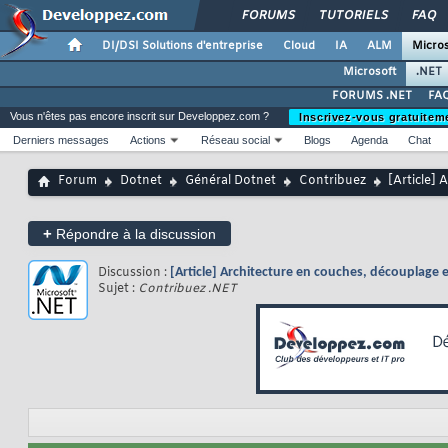
FORUMS
TUTORIELS
FAQ
DI/DSI Solutions d'entreprise
Cloud
IA
ALM
Micros
Microsoft
.NET
FORUMS .NET
FAQ
Vous n'êtes pas encore inscrit sur Developpez.com ?
Inscrivez-vous gratuitem
Derniers messages
Actions
Réseau social
Blogs
Agenda
Chat
Forum
Dotnet
Général Dotnet
Contribuez
[Article]
+
Répondre à la discussion
Discussion :
[Article] Architecture en couches, découplage 
Sujet :
Contribuez .NET