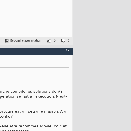
Répondre avec citation
0
0
#7
nd je compile les solutions de VS
ération se fait à l’exécution. N'est-
rocure est un peu une illusion. A un
config?
it-elle être renommée MovieLogic et