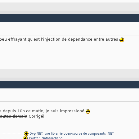
n peu effrayant qu'est l'injection de dépendance entre autres
s depuis 10h ce matin, je suis impressioné
 fautes demain
Corrigé!
--------------------
Dvp.NET, une librairie open-source de composants .NET
-------------------
Twitter: NatMarchand