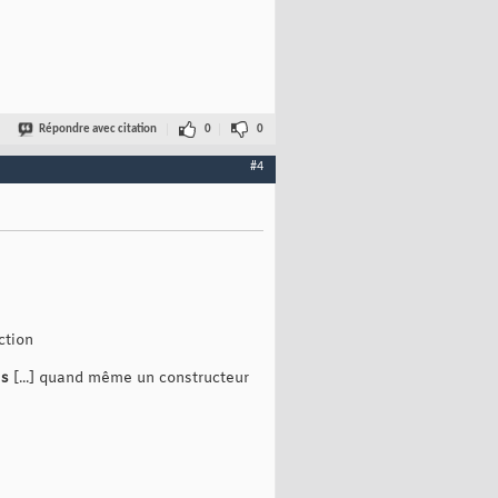
Répondre avec citation
0
0
#4
ction
e
s
[...] quand même un constructeur