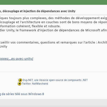
es, découplage et injection de dépendances avec Unity
iques toujours plus complexes, des méthodes de développement exigean
découplage et l'architecture en couches sont de bons moyens de répon
nformation cohérent, flexible et robuste.
udier Unity, le framework d'injection de dépendances de Microsoft afi
cueillir vos commentaires, questions et remarques sur l'article : Arch
Unity
ppez....es-avec-unity/
--------------------
Dvp.NET, une librairie open-source de composants .NET
-------------------
Twitter: NatMarchand
g de séries télé sous Windows 8