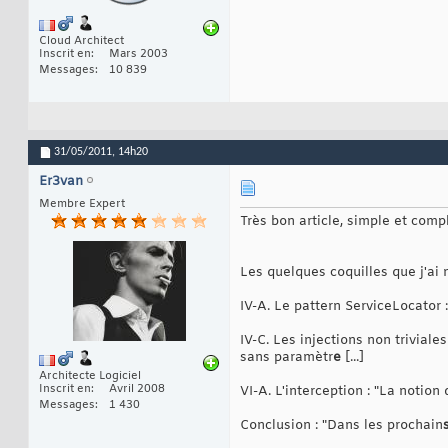
Cloud Architect
Inscrit en
Mars 2003
Messages
10 839
31/05/2011,
14h20
Er3van
Membre Expert
Très bon article, simple et comple
Les quelques coquilles que j'ai n
IV-A. Le pattern ServiceLocator :
IV-C. Les injections non triviale
sans paramètr
e
[...]
Architecte Logiciel
Inscrit en
Avril 2008
VI-A. L'interception : "La notion
Messages
1 430
Conclusion : "Dans les prochain