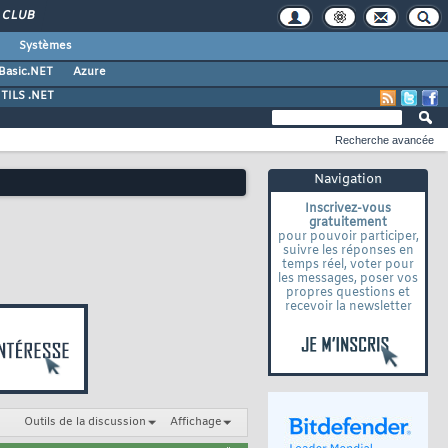
CLUB
Systèmes
 Basic.NET
Azure
TILS .NET
Recherche avancée
Navigation
Inscrivez-vous
gratuitement
pour pouvoir participer,
suivre les réponses en
temps réel, voter pour
les messages, poser vos
propres questions et
recevoir la newsletter
Outils de la discussion
Affichage