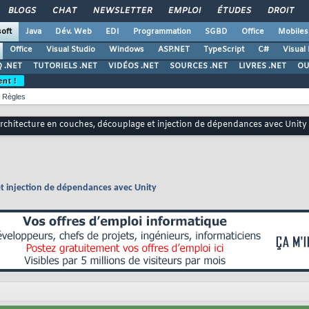
BLOGS
CHAT
NEWSLETTER
EMPLOI
ÉTUDES
DROIT
oft
Java
Dév. Web
EDI
Programmation
SGBD
Office
Mobiles
Office
Visual Studio
Windows
ASP.NET
TypeScript
C#
Visual
 .NET
TUTORIELS .NET
VIDÉOS .NET
SOURCES .NET
LIVRES .NET
OU
ent !
Règles
 Architecture en couches, découplage et injection de dépendances avec Unity
et injection de dépendances avec Unity