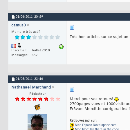
01/06/2011,
20h59
camus3
Membre très actif
Très bon article, sur ce sujet u
Inscrit en
Juillet 2010
Messages
657
01/06/2011,
23h16
Nathanael Marchand
Rédacteur
Merci pour vos retours!
2700pages vues et 1000visiteur
Er3van:
Merci! Je corrigerai les
Retrouvez moi sur :
Mon Espace Developpez.com
-----------
Mon blog: Up there in the code
---------