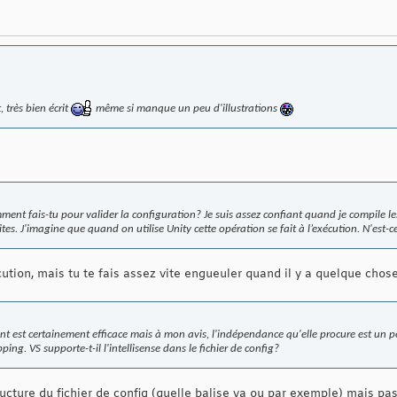
, très bien écrit
même si manque un peu d'illustrations
ent fais-tu pour valider la configuration? Je suis assez confiant quand je compile les
ites. J'imagine que quand on utilise Unity cette opération se fait à l’exécution. N'est-
ecution, mais tu te fais assez vite engueuler quand il y a quelque cho
 est certainement efficace mais à mon avis, l'indépendance qu'elle procure est un 
ing. VS supporte-t-il l'intellisense dans le fichier de config?
ructure du fichier de config (quelle balise va ou par exemple) mais pa