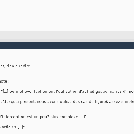
t, rien à redire !
oté :
 "[...] permet éventuellement l'utilisation d'autre
s
gestionnaires d'inje
s : "Jusqu'à présent, nous avons utilisé des cas de figure
s
assez simpl
 d'interception est un
peu?
plus complexe [...]"
s
articles [...]"