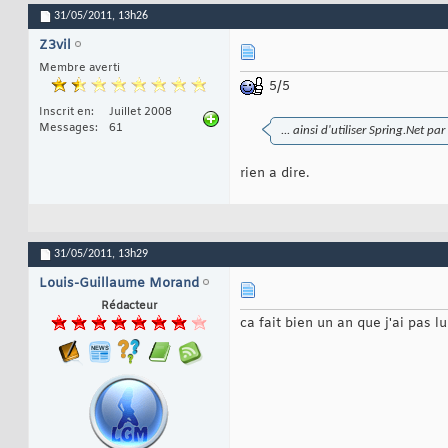
31/05/2011,
13h26
Z3vil
Membre averti
5/5
Inscrit en
Juillet 2008
Messages
61
... ainsi d'utiliser Spring.Net pa
rien a dire.
31/05/2011,
13h29
Louis-Guillaume Morand
Rédacteur
ca fait bien un an que j'ai pas l