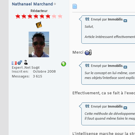
Nathanael Marchand
Rédacteur
Envoyé par
Immobilis
Salut,
Article intéressant effectivement
Merci
Envoyé par
Immobilis
Expert .Net So@t
Inscrit en
Octobre 2008
Sur le concept en lui-même, comm
Messages
3 615
mes objets/interface sont explic
Effectivement, ca se fait à l'ex
Envoyé par
Immobilis
Cette méthode de développement
il faut quand même faire le mapp
L'intellisense marche pour la st