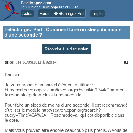
Developpez.com
Le Club des Développeurs et IT Pro
Actus
Forum T�l�chargez Perl
Emploi
Téléchargez Perl
:
Comment faire un sleep de moins
d'une seconde ?
Répondre à la discussion
djibril
,
le 31/05/2011 à 02h14
#1
Bonjour,
Je vous propose un nouvel élément à utiliser :
http://perl.developpez.com/telecharger/detail/id/1744/Comment-
faire-un-sleep-de-moins-d-une-seconde
Pour faire un sleep de moins d'une seconde, il est recommandé
d'utiliser le module http://search.cpan.org/search?
query=Time%3A%3AHiRes&mode=all qui est disponible dans
le core.
Mais vous pouvez être encore beaucoup plus précis. A vous de