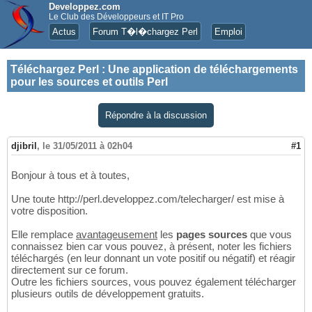
Developpez.com
Le Club des Développeurs et IT Pro
Actus
Forum T�l�chargez Perl
Emploi
Téléchargez Perl
:
Une application de téléchargements
pour les sources et outils Perl
Répondre à la discussion
djibril
,
le 31/05/2011 à 02h04
#1
Bonjour à tous et à toutes,
Une toute http://perl.developpez.com/telecharger/ est mise à
votre disposition.
Elle remplace
avantageusement
les
pages sources
que vous
connaissez bien car vous pouvez, à présent, noter les fichiers
téléchargés (en leur donnant un vote positif ou négatif) et réagir
directement sur ce forum.
Outre les fichiers sources, vous pouvez également télécharger
plusieurs outils de développement gratuits.