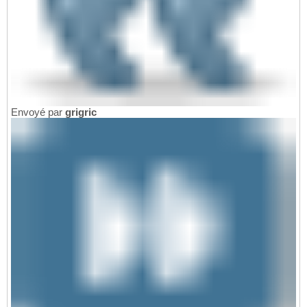
Envoyé par
grigric