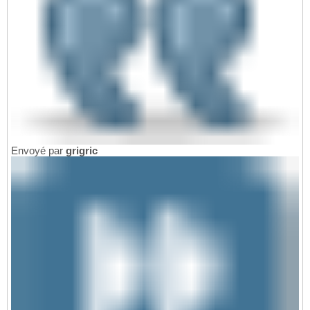
Envoyé par
grigric