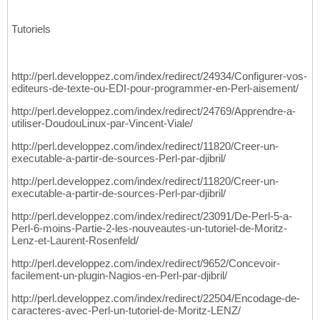
Tutoriels
http://perl.developpez.com/index/redirect/24934/Configurer-vos-
editeurs-de-texte-ou-EDI-pour-programmer-en-Perl-aisement/
http://perl.developpez.com/index/redirect/24769/Apprendre-a-
utiliser-DoudouLinux-par-Vincent-Viale/
http://perl.developpez.com/index/redirect/11820/Creer-un-
executable-a-partir-de-sources-Perl-par-djibril/
http://perl.developpez.com/index/redirect/11820/Creer-un-
executable-a-partir-de-sources-Perl-par-djibril/
http://perl.developpez.com/index/redirect/23091/De-Perl-5-a-
Perl-6-moins-Partie-2-les-nouveautes-un-tutoriel-de-Moritz-
Lenz-et-Laurent-Rosenfeld/
http://perl.developpez.com/index/redirect/9652/Concevoir-
facilement-un-plugin-Nagios-en-Perl-par-djibril/
http://perl.developpez.com/index/redirect/22504/Encodage-de-
caracteres-avec-Perl-un-tutoriel-de-Moritz-LENZ/