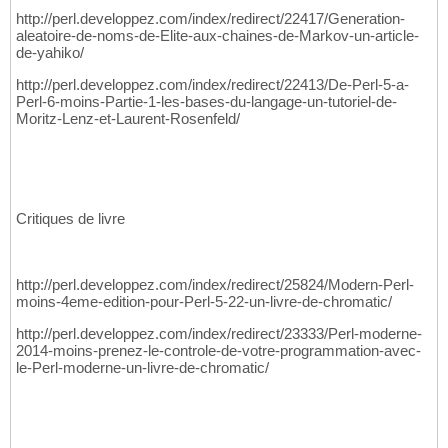
http://perl.developpez.com/index/redirect/22417/Generation-
aleatoire-de-noms-de-Elite-aux-chaines-de-Markov-un-article-
de-yahiko/
http://perl.developpez.com/index/redirect/22413/De-Perl-5-a-
Perl-6-moins-Partie-1-les-bases-du-langage-un-tutoriel-de-
Moritz-Lenz-et-Laurent-Rosenfeld/
Critiques de livre
http://perl.developpez.com/index/redirect/25824/Modern-Perl-
moins-4eme-edition-pour-Perl-5-22-un-livre-de-chromatic/
http://perl.developpez.com/index/redirect/23333/Perl-moderne-
2014-moins-prenez-le-controle-de-votre-programmation-avec-
le-Perl-moderne-un-livre-de-chromatic/