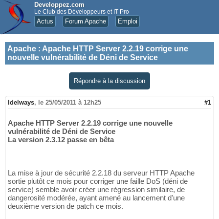
Developpez.com
Le Club des Développeurs et IT Pro
Actus
Forum Apache
Emploi
Apache
:
Apache HTTP Server 2.2.19 corrige une
nouvelle vulnérabilité de Déni de Service
Répondre à la discussion
Idelways
,
le 25/05/2011 à 12h25
#1
Apache HTTP Server 2.2.19 corrige une nouvelle
vulnérabilité de Déni de Service
La version 2.3.12 passe en bêta
La mise à jour de sécurité 2.2.18 du serveur HTTP Apache
sortie plutôt ce mois pour corriger une faille DoS (déni de
service) semble avoir créer une régression similaire, de
dangerosité modérée, ayant amené au lancement d'une
deuxième version de patch ce mois.