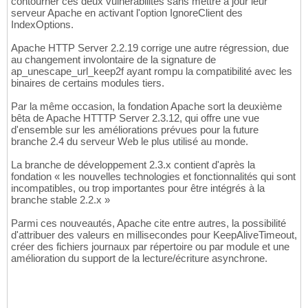
contourner ces deux vulnérabilités sans mettre à jour leur
serveur Apache en activant l'option IgnoreClient des
IndexOptions.
Apache HTTP Server 2.2.19 corrige une autre régression, due
au changement involontaire de la signature de
ap_unescape_url_keep2f ayant rompu la compatibilité avec les
binaires de certains modules tiers.
Par la même occasion, la fondation Apache sort la deuxième
bêta de Apache HTTTP Server 2.3.12, qui offre une vue
d'ensemble sur les améliorations prévues pour la future
branche 2.4 du serveur Web le plus utilisé au monde.
La branche de développement 2.3.x contient d'après la
fondation « les nouvelles technologies et fonctionnalités qui sont
incompatibles, ou trop importantes pour être intégrés à la
branche stable 2.2.x »
Parmi ces nouveautés, Apache cite entre autres, la possibilité
d'attribuer des valeurs en millisecondes pour KeepAliveTimeout,
créer des fichiers journaux par répertoire ou par module et une
amélioration du support de la lecture/écriture asynchrone.