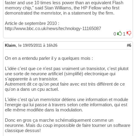
faster and use 10 times less power than an equivalent Flash
memory chip," said Stan Williams, the HP Fellow who first
demonstrated the memristor, in a statement by the firm.
Article de septembre 2010 :
http://www.bbc.co.uk/news/technology-11165087
0
1
Klaim
,
le 19/05/2011 à 16h26
#6
On en a entendu parler il y a quelques mois :
L'idée c'est que ce n'est pas vraiment un transistor, c'est plutot
une sorte de neurone artificiel (simplifié) electronique qui
s'apparente à un transistor.
Autrement dit ce qu'on peut faire avec est très différent de ce
qu'on a dans un cpu actuel.
L'idée c'est qu'un memristor détiens une information et module
l'energie qui lui passe à travers selon cette information, qui est
elle même modifiée dans la modulation.
Donc en gros ça marche schématiquement comme un
neuronne. Mais du coup impossible de faire tourner un software
classique dessus!