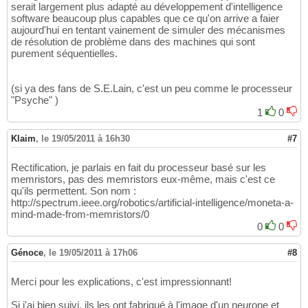
serait largement plus adapté au développement d'intelligence
software beaucoup plus capables que ce qu'on arrive a faier
aujourd'hui en tentant vainement de simuler des mécanismes
de résolution de problème dans des machines qui sont
purement séquentielles.
(si ya des fans de S.E.Lain, c'est un peu comme le processeur
"Psyche" )
1
0
Klaim
,
le 19/05/2011 à 16h30
#7
Rectification, je parlais en fait du processeur basé sur les
memristors, pas des memristors eux-même, mais c'est ce
qu'ils permettent. Son nom :
http://spectrum.ieee.org/robotics/artificial-intelligence/moneta-a-
mind-made-from-memristors/0
0
0
Génoce
,
le 19/05/2011 à 17h06
#8
Merci pour les explications, c'est impressionnant!
Si j'ai bien suivi, ils les ont fabriqué à l'image d'un neurone et