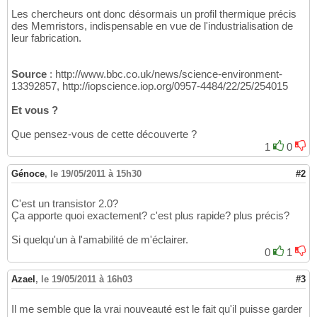
Les chercheurs ont donc désormais un profil thermique précis
des Memristors, indispensable en vue de l'industrialisation de
leur fabrication.
Source
: http://www.bbc.co.uk/news/science-environment-
13392857, http://iopscience.iop.org/0957-4484/22/25/254015
Et vous ?
Que pensez-vous de cette découverte ?
1
0
Génoce
,
le 19/05/2011 à 15h30
#2
C'est un transistor 2.0?
Ça apporte quoi exactement? c'est plus rapide? plus précis?
Si quelqu'un à l'amabilité de m'éclairer.
0
1
Azael
,
le 19/05/2011 à 16h03
#3
Il me semble que la vrai nouveauté est le fait qu'il puisse garder