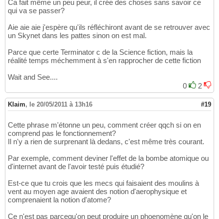
Ca fait même un peu peur, il crée des choses sans savoir ce
qui va se passer?
Aie aie aie j'espère qu'ils réfléchiront avant de se retrouver avec
un Skynet dans les pattes sinon on est mal.
Parce que certe Terminator c de la Science fiction, mais la
réalité temps méchemment à s'en rapprocher de cette fiction
Wait and See....
0
2
Klaim
,
le 20/05/2011 à 13h16
#19
Cette phrase m'étonne un peu, comment créer qqch si on en
comprend pas le fonctionnement?
Il n'y a rien de surprenant là dedans, c'est même très courant.
Par exemple, comment deviner l'effet de la bombe atomique ou
d'internet avant de l'avoir testé puis étudié?
Est-ce que tu crois que les mecs qui faisaient des moulins à
vent au moyen age avaient des notion d'aerophysique et
comprenaient la notion d'atome?
Ce n'est pas parcequ'on peut produire un phoenomène qu'on le