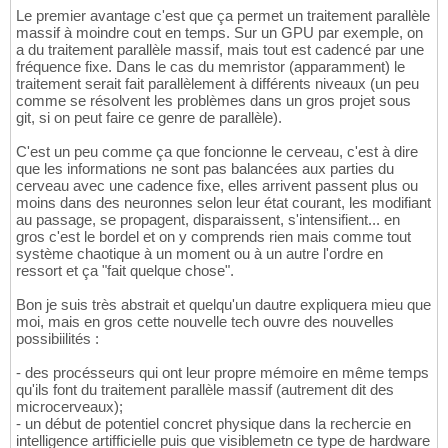
Le premier avantage c'est que ça permet un traitement parallèle
massif à moindre cout en temps. Sur un GPU par exemple, on
a du traitement parallèle massif, mais tout est cadencé par une
fréquence fixe. Dans le cas du memristor (apparamment) le
traitement serait fait parallèlement à différents niveaux (un peu
comme se résolvent les problèmes dans un gros projet sous
git, si on peut faire ce genre de parallèle).
C'est un peu comme ça que foncionne le cerveau, c'est à dire
que les informations ne sont pas balancées aux parties du
cerveau avec une cadence fixe, elles arrivent passent plus ou
moins dans des neuronnes selon leur état courant, les modifiant
au passage, se propagent, disparaissent, s'intensifient... en
gros c'est le bordel et on y comprends rien mais comme tout
système chaotique à un moment ou à un autre l'ordre en
ressort et ça "fait quelque chose".
Bon je suis très abstrait et quelqu'un dautre expliquera mieu que
moi, mais en gros cette nouvelle tech ouvre des nouvelles
possibiilités :
- des procésseurs qui ont leur propre mémoire en même temps
qu'ils font du traitement parallèle massif (autrement dit des
microcerveaux);
- un début de potentiel concret physique dans la rechercie en
intelligence artifficielle puis que visiblemetn ce type de hardware