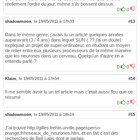
réellement l'ordre du jour, même s'ils bossent dessus.
0
0
shadowmoon
,
le 19/05/2011 à 17h39
#13
Dans le même genre, j'avais lu un article quelques années
auparavant (3 / 4 ans) dans lequel SUN ( ?? j'ai un doute)
expliquait un projet de super-ordinateur, en étudiant un moyen
de relier entre eux plusieurs processeurs de la même manière
que les neurones dans un cerveau. Quelqu'un d'autre en a
entendu parlé ?
0
0
Klaim
,
le 19/05/2011 à 17h54
#14
Il me semble avoir lu un tel article mais c'était aussi flou que ce
résumé
0
0
shadowmoon
,
le 19/05/2011 à 18h14
#15
J'ai trouvé http://gilles.trehin.urville.pagesperso-
orange.fr/reseaux_de_neurones.htm, et en fait c'est des
recherches de Bell Labs dont je parlais.