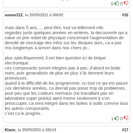
0
0
eomer212
,
le 20/05/2011 à 00h02
#16
mais dans 5 ans, ... peut être, tout va tellement vite.
regardez juste quelques années en arriéres, la decouverte qui a
value un prix nobel de physique concernant l'augmentation de
densité de stockage des infos sur les disques durs, ca a pas
mis longtemps à arriver dans nos chers pc..
plus spécifiquement, il est bien question ici de brique
electronique.
ces composants seront integres pas à pas, d'abord en boite
noire, puis generalisés de plus en plus s'ils tiennent leurs
promesses.
quand à la difficulté de les programmer, vu tout ce qui est passé
ces derniéres années, ca devrait pas poser trop de problemes,
pour peu que les codeurs normaux (ne travaillant pas en
laboratoire super pointu) aient meme seulement à s'en
préoccuper, ca sera integré dans les boites à outils comme tous
les autres composants.
c'est ca le progrés.
1
0
Klaim
,
le 20/05/2011 à 02h14
#17