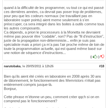
quand à la difficulté de les programmer, vu tout ce qui est passé
ces derniéres années, ca devrait pas poser trop de problemes,
pour peu que les codeurs normaux (ne travaillant pas en
laboratoire super pointu) aient meme seulement à s'en
préoccuper, ca sera integré dans les boites à outils comme tous
les autres composants.
Ca dépends, a priori le processeurs à la Monetta ne devraient
même pas pouvoir être "codable", non? Pas de "fil d'instruction",
juste de la propagation non-déterministe... enfin je suis pas
spécialiste mais a priori ça m'a pas l'air proche même de loin de
toute la programmation actuelle, qui est quand même basé sur
une notion de séquence d'instructions...
0
0
narutobaka
,
le 20/05/2011 à 12h26
#18
Bien qu'ils aient été créés en laboratoire en 2008 après 30 ans
de tâtonnement, le fonctionnement des Memristors n'était pas
entièrement compris jusque-là.
Bonjour,
Cette phrase m'étonne un peu, comment créer qqch si on en
comprend pas le fonctionnement?